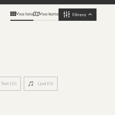
Visa karta
Visa lista
Filtrera
Filtrera
Text
(
0
)
Ljud
(
0
)