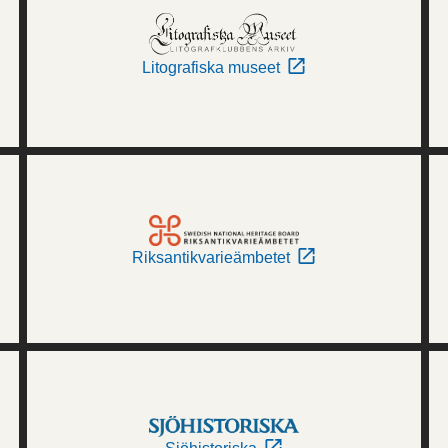
Litografiska museet
Riksantikvarieämbetet