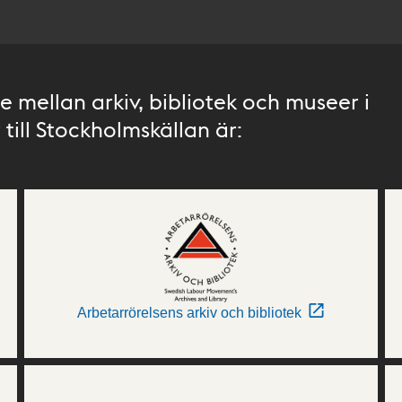
 mellan arkiv, bibliotek och museer i
till Stockholmskällan är:
Arbetarrörelsens arkiv och bibliotek