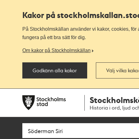
Kakor på stockholmskallan
.st
På Stockholmskällan använder vi kakor, cookies, för a
fungera på ett bra sätt för dig.
Om kakor på Stockholmskällan
Godkänn alla kakor
Välj vilka kak
Till
Till
Stockholmsk
navigationen
huvudinnehållet
Historia i ord, ljud oc
Sök
Fritextsök