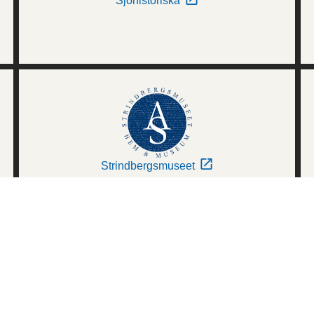
Sjöhistoriska
Strindbergsmuseet