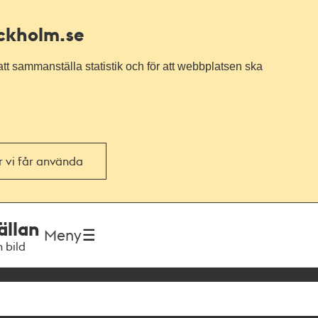
ockholm.se
tt sammanställa statistik och för att webbplatsen ska
or vi får använda
ällan
Meny
h bild