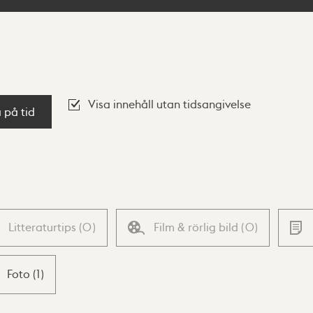
Visa innehåll utan tidsangivelse
a på tid
Litteraturtips
(
0
)
Film & rörlig bild
(
0
)
Foto
(
1
)