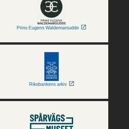
Prins Eugens Waldemarsudde
Riksbankens arkiv