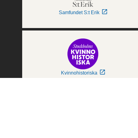
Samfundet S:t Erik
Kvinnohistoriska
Världskulturmuseerna