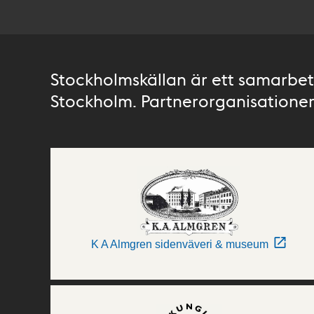
Stockholmskällan är ett samarbete
Stockholm. Partnerorganisationer 
K A Almgren sidenväveri & museum