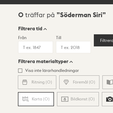
0
Söderman Siri
träffar på
Sökresultat
Filtrera tid
Från
Till
Visningsläge
Filtrer
Filtrera materialtyper
Lista
Karta
Visa inte lärarhandledningar
Ritning
(
0
)
Föremål
(
0
)
Karta
(
0
)
Bildkonst
(
0
)