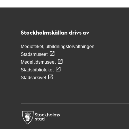
Kontakt
Stockholmskällan
Stockholmskällan drivs av
Medioteket, utbildningsförvaltningen
Stadsmuseet
Medeltidsmuseet
Stadsbiblioteket
Stadsarkivet