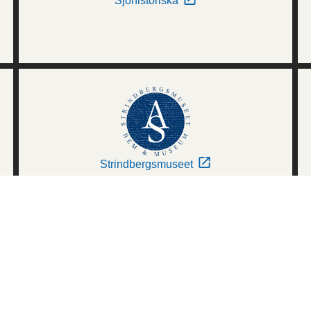
Sjöhistoriska
Strindbergsmuseet