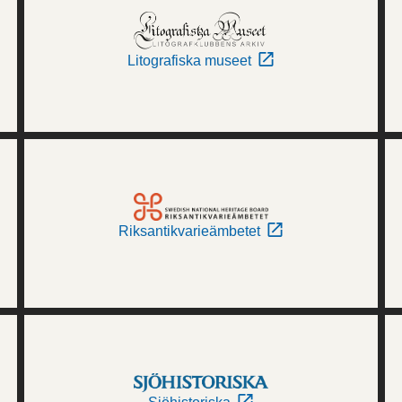
Litografiska museet
Riksantikvarieämbetet