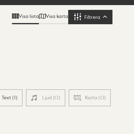
Visa karta
Visa lista
Filtrera
Filtrera
Text
(
1
)
Ljud
(
0
)
Karta
(
0
)