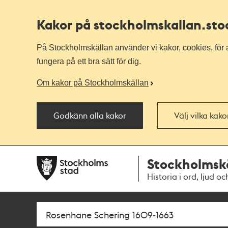
Kakor på stockholmskallan
.st
På Stockholmskällan använder vi kakor, cookies, för a
fungera på ett bra sätt för dig.
Om kakor på Stockholmskällan
Godkänn alla kakor
Välj vilka kak
Till
Till
Stockholmsk
navigationen
huvudinnehållet
Historia i ord, ljud oc
Sök
Fritextsök