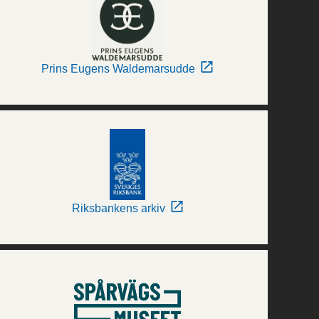
Prins Eugens Waldemarsudde
Riksbankens arkiv