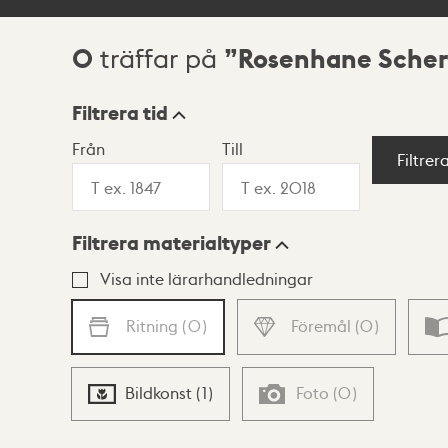
0
Rosenhane Scher
träffar på
Sökresultat
Filtrera tid
Från
Till
Visningsläge
Filtrer
Filtrera materialtyper
Lista
Karta
Visa inte lärarhandledningar
Ritning
(
0
)
Föremål
(
0
)
Bildkonst
(
1
)
Foto
(
0
)