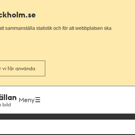
ockholm.se
tt sammanställa statistik och för att webbplatsen ska
or vi får använda
ällan
Meny
h bild