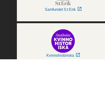
Samfundet S:t Erik
Kvinnohistoriska
Världskulturmuseerna