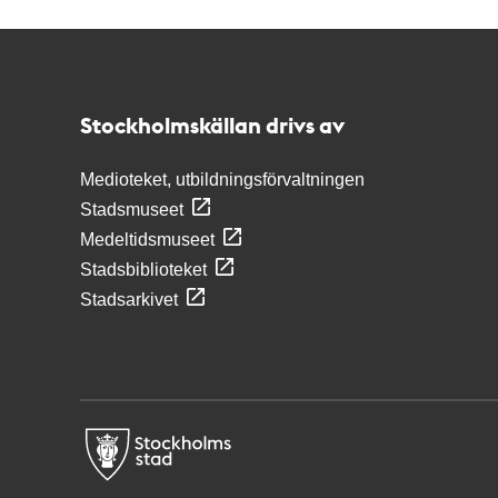
Kontakt
Stockholmskällan
Stockholmskällan drivs av
Medioteket, utbildningsförvaltningen
Stadsmuseet
Medeltidsmuseet
Stadsbiblioteket
Stadsarkivet