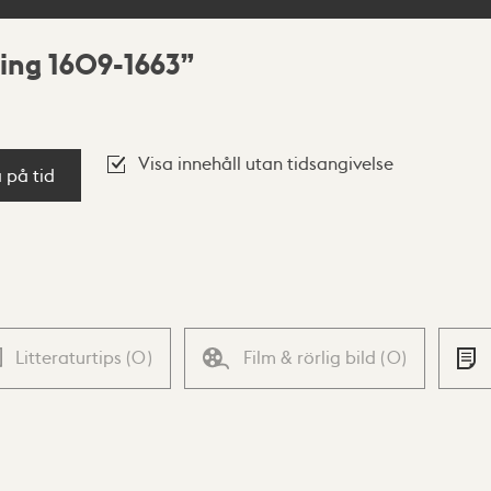
ing 1609-1663
Visa innehåll utan tidsangivelse
a på tid
Litteraturtips
(
0
)
Film & rörlig bild
(
0
)