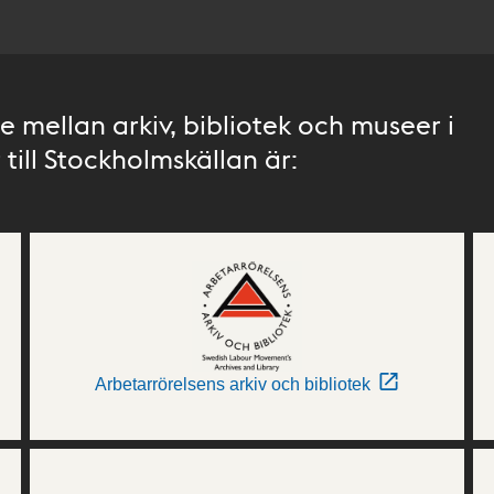
 mellan arkiv, bibliotek och museer i
till Stockholmskällan är:
Arbetarrörelsens arkiv och bibliotek