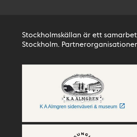
Stockholmskällan är ett samarbete
Stockholm. Partnerorganisationer 
K A Almgren sidenväveri & museum