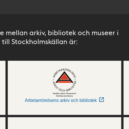
 mellan arkiv, bibliotek och museer i
till Stockholmskällan är:
Arbetarrörelsens arkiv och bibliotek