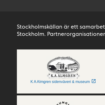
Stockholmskällan är ett samarbete
Stockholm. Partnerorganisationer 
K A Almgren sidenväveri & museum