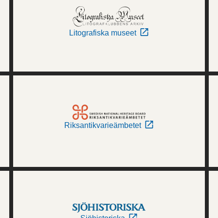
Litografiska museet
Riksantikvarieämbetet