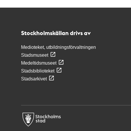
Kontakt
Stockholmskällan
Stockholmskällan drivs av
Medioteket, utbildningsförvaltningen
Stadsmuseet
Medeltidsmuseet
Stadsbiblioteket
Stadsarkivet