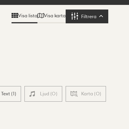
Visa karta
Visa lista
Filtrera
Filtrera
Text
(
1
)
Ljud
(
0
)
Karta
(
0
)