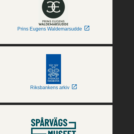
Prins Eugens Waldemarsudde
Riksbankens arkiv