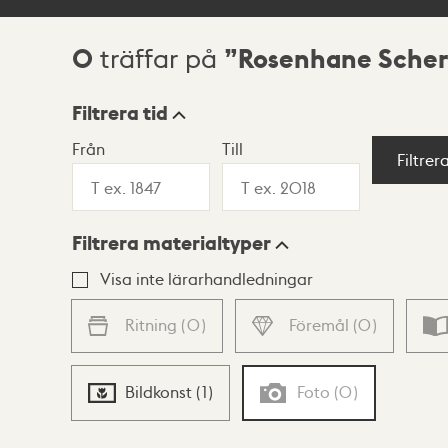
0
Rosenhane Scher
träffar på
Sökresultat
Filtrera tid
Från
Till
Visningsläge
Filtrer
Filtrera materialtyper
Lista
Karta
Visa inte lärarhandledningar
Ritning
(
0
)
Föremål
(
0
)
Bildkonst
(
1
)
Foto
(
0
)