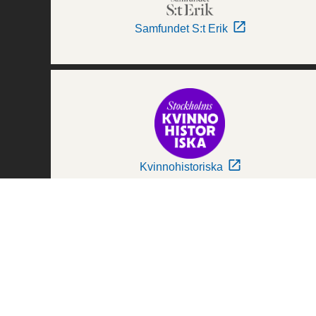
Samfundet S:t Erik
Kvinnohistoriska
Världskulturmuseerna