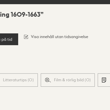
ing 1609-1663
Visa innehåll utan tidsangivelse
a på tid
Litteraturtips
(
0
)
Film & rörlig bild
(
0
)