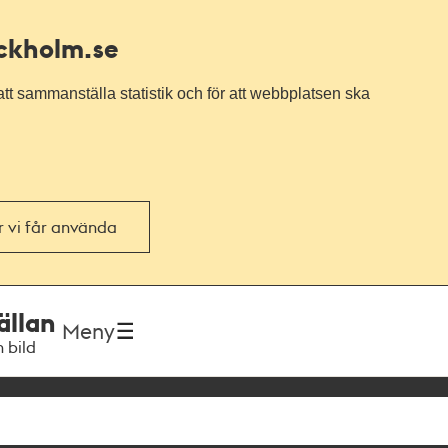
ockholm.se
tt sammanställa statistik och för att webbplatsen ska
or vi får använda
ällan
Meny
h bild