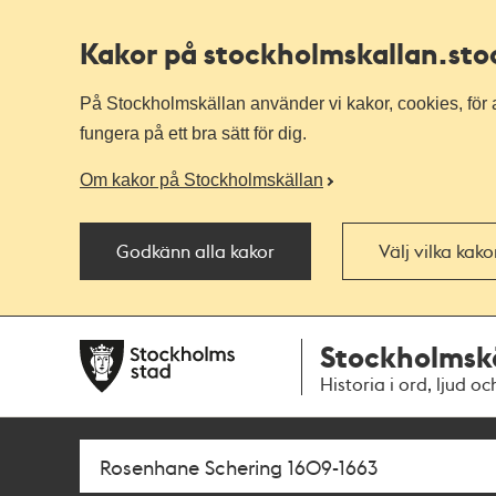
Kakor på stockholmskallan
.st
På Stockholmskällan använder vi kakor, cookies, för a
fungera på ett bra sätt för dig.
Om kakor på Stockholmskällan
Godkänn alla kakor
Välj vilka kak
Till
Till
Stockholmsk
navigationen
huvudinnehållet
Historia i ord, ljud oc
Sök
Fritextsök