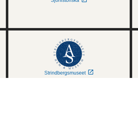
Sjöhistoriska
Strindbergsmuseet