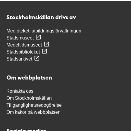
Kontakt
Stockholmskällan
Stockholmskällan drivs av
Medioteket, utbildningsförvaltningen
Stadsmuseet
Medeltidsmuseet
Stadsbiblioteket
Stadsarkivet
Om webbplatsen
Kontakta oss
Om Stockholmskällan
Tillgänglighetsredogörelse
Om kakor på webbplatsen
Sociala medier