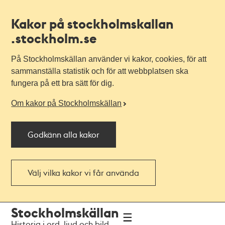
Kakor på stockholmskallan
.stockholm.se
På Stockholmskällan använder vi kakor, cookies, för att
sammanställa statistik och för att webbplatsen ska
fungera på ett bra sätt för dig.
Om kakor på Stockholmskällan
Godkänn alla kakor
Välj vilka kakor vi får använda
Till
Till
Stockholmskällan
navigationen
huvudinnehållet
Historia i ord, ljud och bild