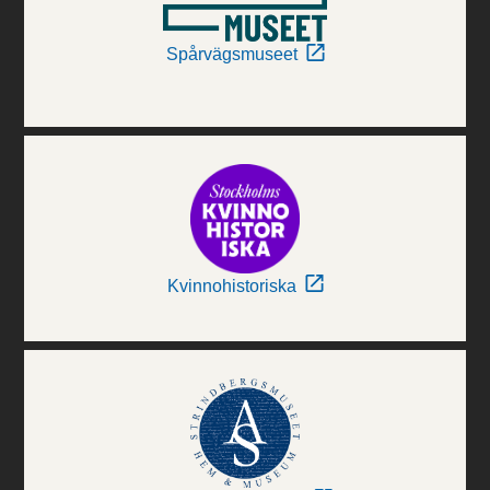
Spårvägsmuseet
Kvinnohistoriska