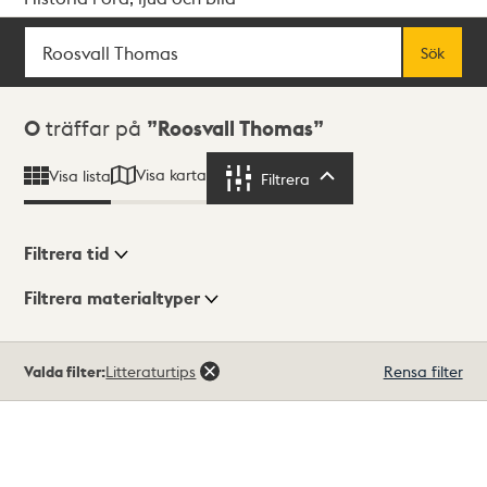
Sök
Fritextsök
Sök
Sökresultat
0
träffar på
Roosvall Thomas
Visa karta
Visa lista
Filtrera
Filtrera
Filtrera tid
Filtrera materialtyper
Visningsläge
Totalt
Valda filter:
Litteraturtips
Rensa filter
0
träffar
Lista
Karta