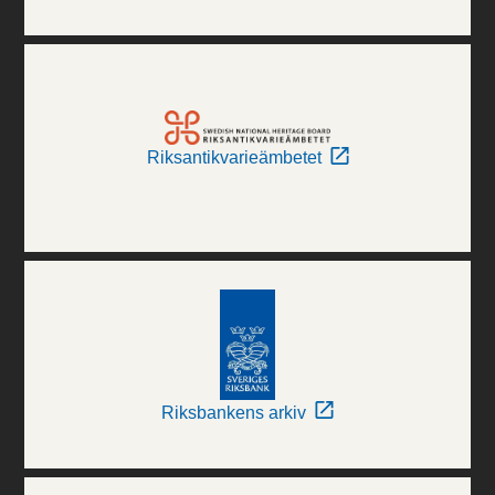
Riksantikvarieämbetet
Riksbankens arkiv