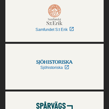
Samfundet S:t Erik
Sjöhistoriska