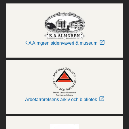
K A Almgren sidenväveri & museum
Arbetarrörelsens arkiv och bibliotek