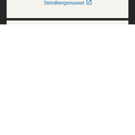
Strindbergsmuseet
Thielska Galleriet
Världskulturmuseerna