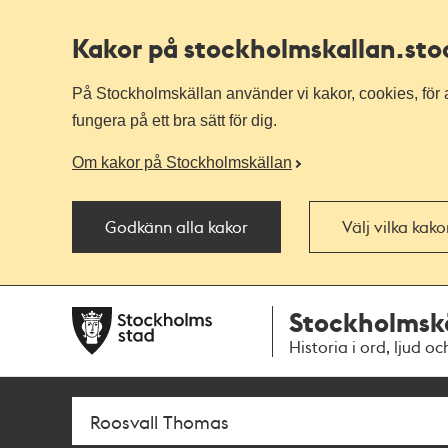
Kakor på stockholmskallan
.st
På Stockholmskällan använder vi kakor, cookies, för a
fungera på ett bra sätt för dig.
Om kakor på Stockholmskällan
Godkänn alla kakor
Välj vilka kak
Till
Till
Stockholmsk
navigationen
huvudinnehållet
Historia i ord, ljud oc
Sök
Fritextsök