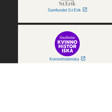
Samfundet S:t Erik
Kvinnohistoriska
Världskulturmuseerna