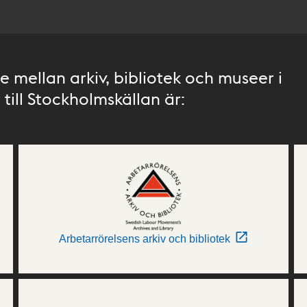
 mellan arkiv, bibliotek och museer i
till Stockholmskällan är:
Arbetarrörelsens arkiv och bibliotek