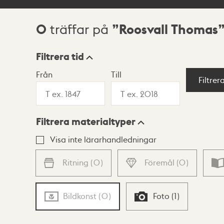
0
Roosvall Thomas
träffar på
Sökresultat
Filtrera tid
Från
Till
Visningsläge
Filtrer
Filtrera materialtyper
Lista
Karta
Visa inte lärarhandledningar
Ritning
(
0
)
Föremål
(
0
)
Bildkonst
(
0
)
Foto
(
1
)