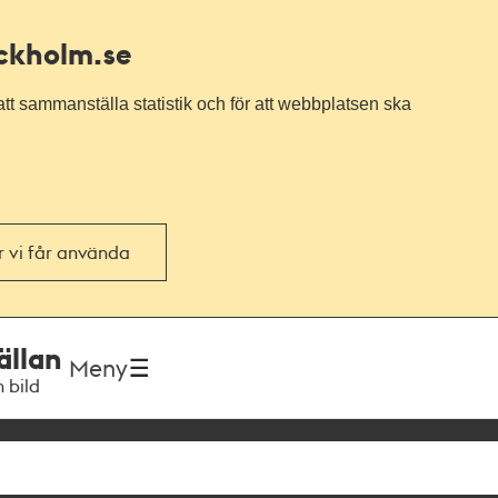
ockholm.se
tt sammanställa statistik och för att webbplatsen ska
or vi får använda
ällan
Meny
h bild