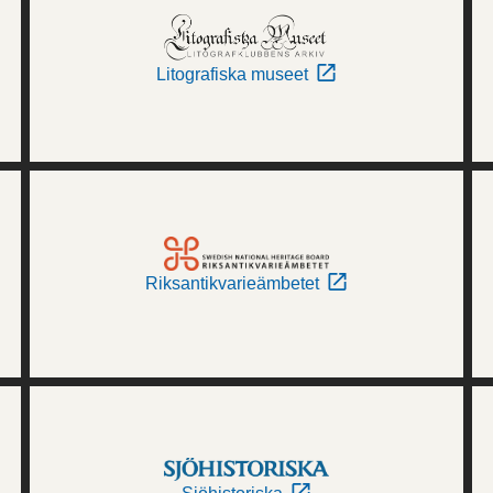
Litografiska museet
Riksantikvarieämbetet