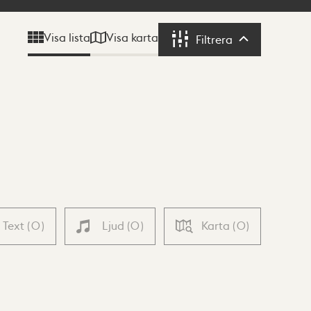
Visa karta
Visa lista
Filtrera
Filtrera
Text
(
0
)
Ljud
(
0
)
Karta
(
0
)