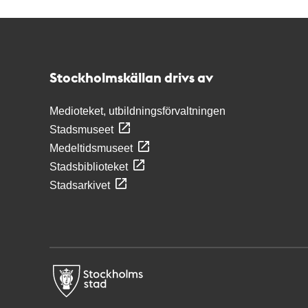
Kontakt
Stockholmskällan
Stockholmskällan drivs av
Medioteket, utbildningsförvaltningen
Stadsmuseet
Medeltidsmuseet
Stadsbiblioteket
Stadsarkivet