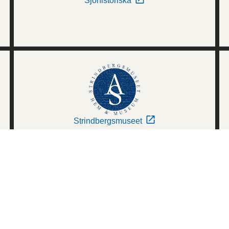
Sjöhistoriska
Strindbergsmuseet