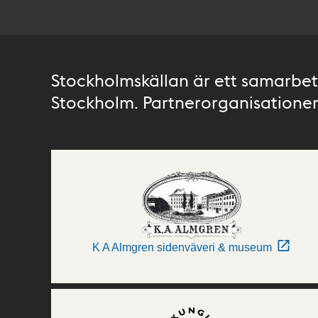
Stockholmskällan är ett samarbete
Stockholm. Partnerorganisationer 
K A Almgren sidenväveri & museum