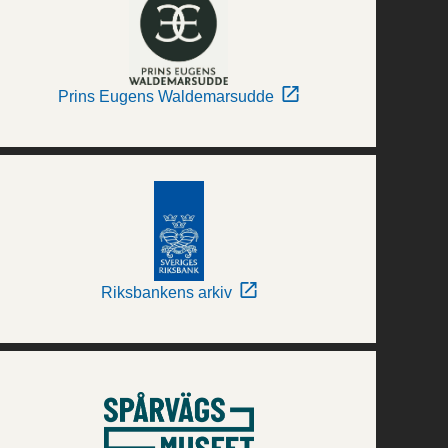
Prins Eugens Waldemarsudde
Riksbankens arkiv