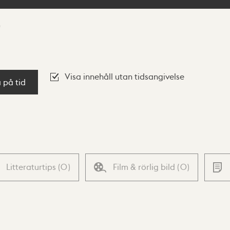
Visa innehåll utan tidsangivelse
a på tid
Litteraturtips
(
0
)
Film & rörlig bild
(
0
)