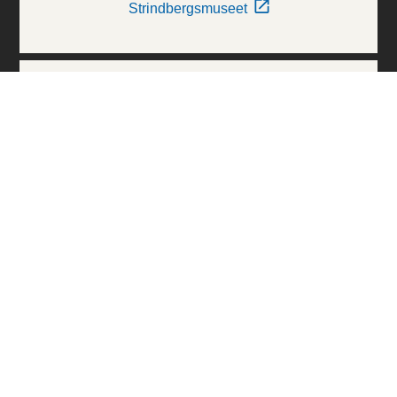
Strindbergsmuseet
Thielska Galleriet
Världskulturmuseerna