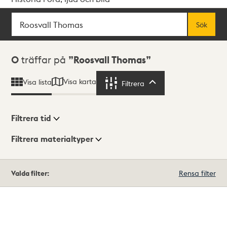
Sök
Fritextsök
Sök
Sökresultat
0
träffar på
Roosvall Thomas
Visa karta
Visa lista
Filtrera
Filtrera
Filtrera tid
Filtrera materialtyper
Visningsläge
Totalt
Valda filter:
Rensa filter
0
träffar
Lista
Karta