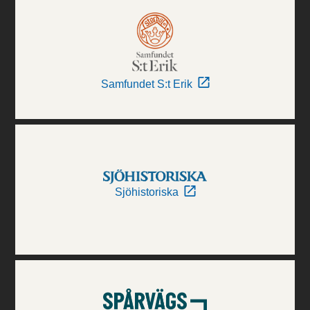
Samfundet S:t Erik
Sjöhistoriska