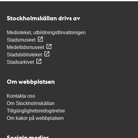
Kontakt
Stockholmskällan
Stockholmskällan drivs av
Medioteket, utbildningsförvaltningen
Stadsmuseet
Medeltidsmuseet
Stadsbiblioteket
Stadsarkivet
Om webbplatsen
Kontakta oss
Om Stockholmskällan
Tillgänglighetsredogörelse
Om kakor på webbplatsen
Sociala medier