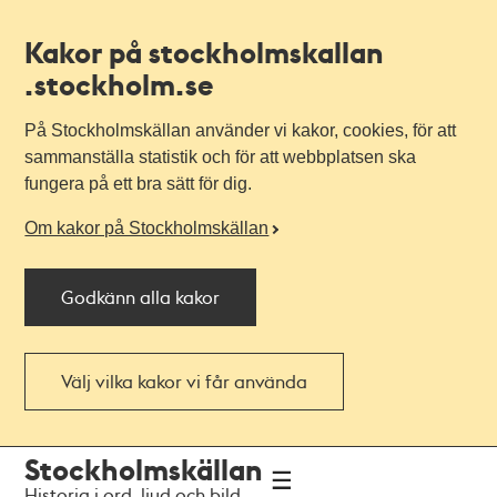
Kakor på stockholmskallan
.stockholm.se
På Stockholmskällan använder vi kakor, cookies, för att
sammanställa statistik och för att webbplatsen ska
fungera på ett bra sätt för dig.
Om kakor på Stockholmskällan
Godkänn alla kakor
Välj vilka kakor vi får använda
Till
Till
Stockholmskällan
navigationen
huvudinnehållet
Historia i ord, ljud och bild