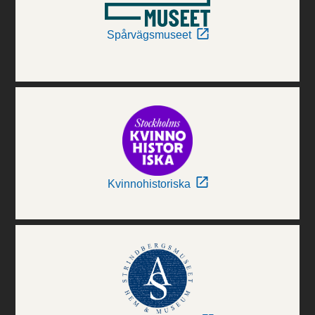
Spårvägsmuseet
Kvinnohistoriska