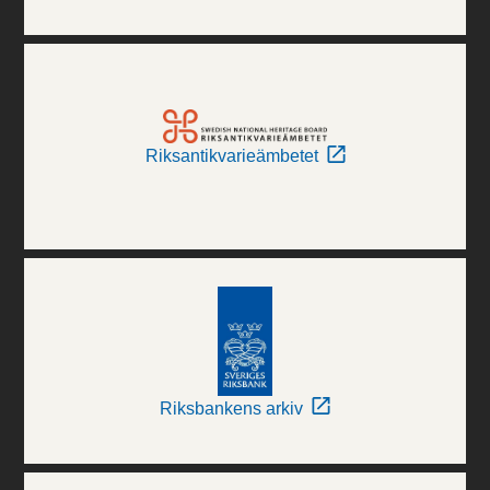
Riksantikvarieämbetet
Riksbankens arkiv