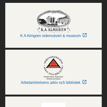
K A Almgren sidenväveri & museum
Arbetarrörelsens arkiv och bibliotek