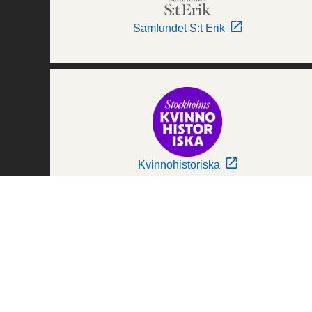
Samfundet S:t Erik
Kvinnohistoriska
Världskulturmuseerna