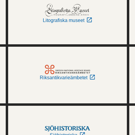
Litografiska museet
Riksantikvarieämbetet