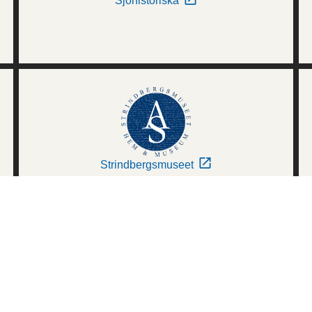
Sjöhistoriska
Strindbergsmuseet