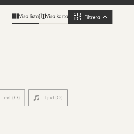
Visa karta
Visa lista
Filtrera
Filtrera
Text
(
0
)
Ljud
(
0
)