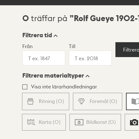
0
Rolf Gueye 1902-
träffar på
Sökresultat
Filtrera tid
Från
Till
Visningsläge
Filtrer
Filtrera materialtyper
Lista
Karta
Visa inte lärarhandledningar
Ritning
(
0
)
Föremål
(
0
)
Karta
(
0
)
Bildkonst
(
0
)