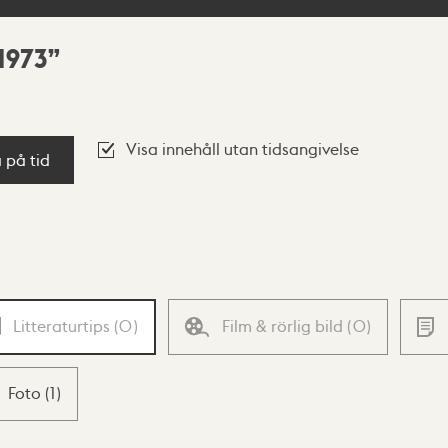
1973
Visa innehåll utan tidsangivelse
a på tid
Litteraturtips
(
0
)
Film & rörlig bild
(
0
)
Foto
(
1
)