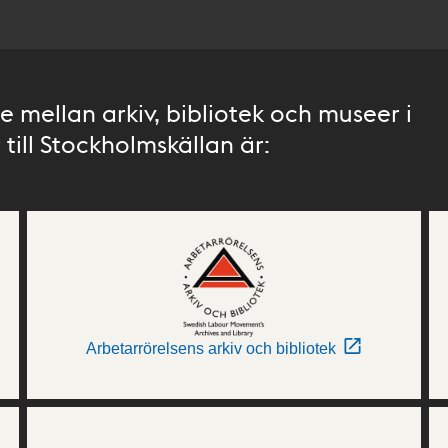
 mellan arkiv, bibliotek och museer i
till Stockholmskällan är:
Arbetarrörelsens arkiv och bibliotek