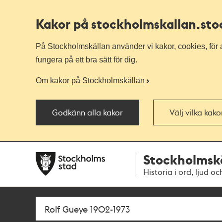
Kakor på stockholmskallan
.st
På Stockholmskällan använder vi kakor, cookies, för a
fungera på ett bra sätt för dig.
Om kakor på Stockholmskällan
Godkänn alla kakor
Välj vilka kak
Till
Till
Stockholmsk
navigationen
huvudinnehållet
Historia i ord, ljud oc
Sök
Fritextsök