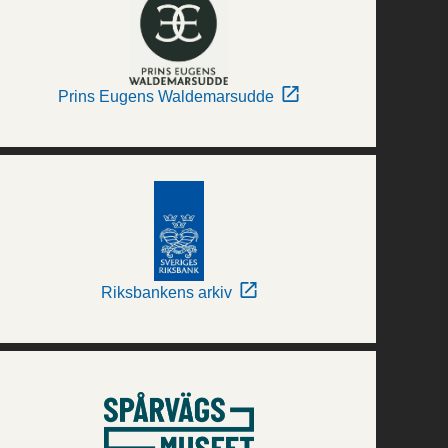
Prins Eugens Waldemarsudde
Riksbankens arkiv