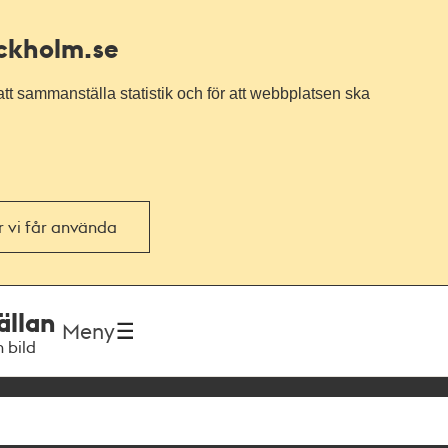
ockholm.se
tt sammanställa statistik och för att webbplatsen ska
or vi får använda
ällan
Meny
h bild