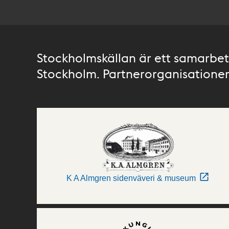
Stockholmskällan är ett samarbete
Stockholm. Partnerorganisationer 
K A Almgren sidenväveri & museum