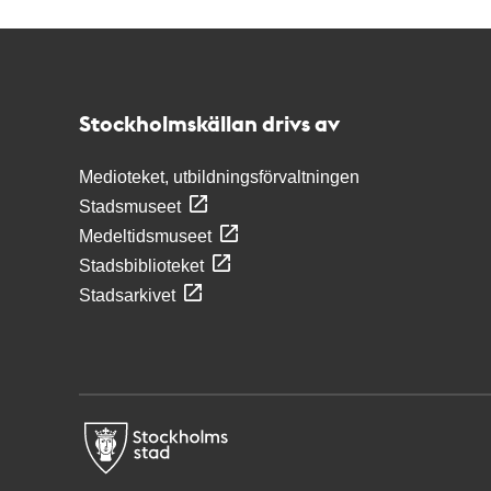
Kontakt
Stockholmskällan
Stockholmskällan drivs av
Medioteket, utbildningsförvaltningen
Stadsmuseet
Medeltidsmuseet
Stadsbiblioteket
Stadsarkivet