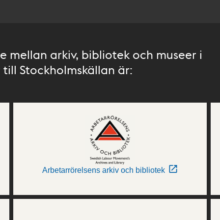
 mellan arkiv, bibliotek och museer i
till Stockholmskällan är:
Arbetarrörelsens arkiv och bibliotek