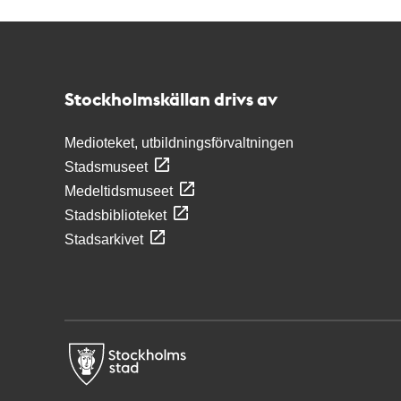
Kontakt
Stockholmskällan
Stockholmskällan drivs av
Medioteket, utbildningsförvaltningen
Stadsmuseet
Medeltidsmuseet
Stadsbiblioteket
Stadsarkivet