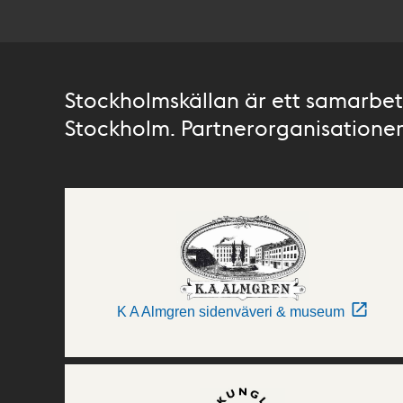
Stockholmskällan är ett samarbete
Stockholm. Partnerorganisationer 
K A Almgren sidenväveri & museum