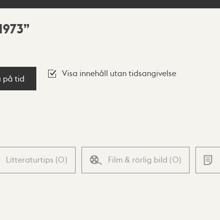
1973
Visa innehåll utan tidsangivelse
a på tid
Litteraturtips
(
0
)
Film & rörlig bild
(
0
)