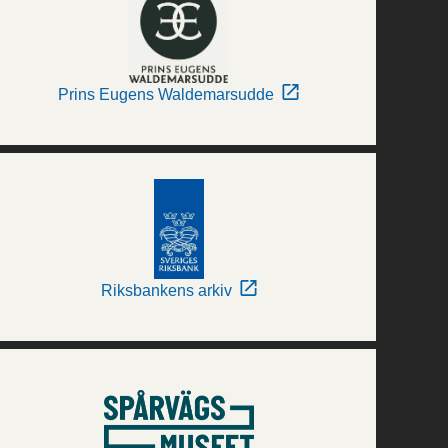
Prins Eugens Waldemarsudde
Riksbankens arkiv