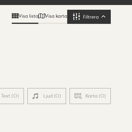
Visa karta
Visa lista
Filtrera
Filtrera
Text
(
0
)
Ljud
(
0
)
Karta
(
0
)