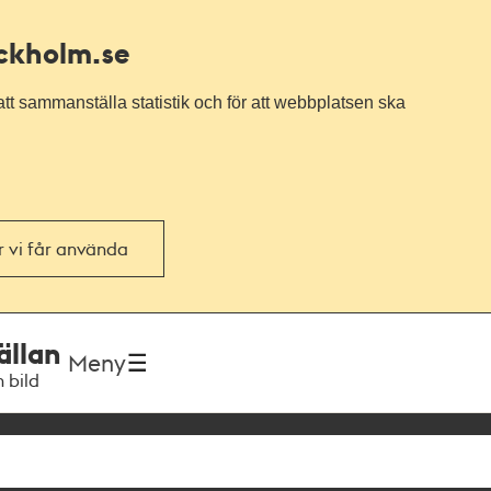
ockholm.se
tt sammanställa statistik och för att webbplatsen ska
or vi får använda
ällan
Meny
h bild