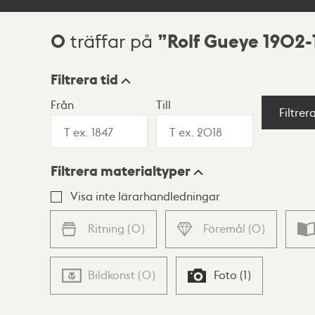
0
Rolf Gueye 1902-
träffar på
Sökresultat
Filtrera tid
Från
Till
Visningsläge
Filtrer
Filtrera materialtyper
Lista
Karta
Visa inte lärarhandledningar
Ritning
(
0
)
Föremål
(
0
)
Bildkonst
(
0
)
Foto
(
1
)