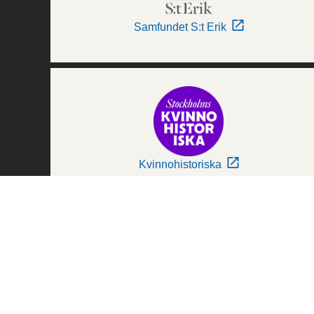
Samfundet S:t Erik
Kvinnohistoriska
Världskulturmuseerna