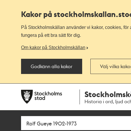
Kakor på stockholmskallan
.st
På Stockholmskällan använder vi kakor, cookies, för a
fungera på ett bra sätt för dig.
Om kakor på Stockholmskällan
Godkänn alla kakor
Välj vilka kak
Till
Till
Stockholmsk
navigationen
huvudinnehållet
Historia i ord, ljud oc
Sök
Fritextsök