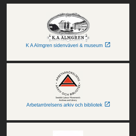
K A Almgren sidenväveri & museum
Arbetarrörelsens arkiv och bibliotek