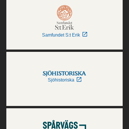
Samfundet S:t Erik
Sjöhistoriska