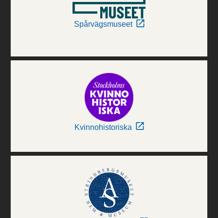
Spårvägsmuseet
Kvinnohistoriska