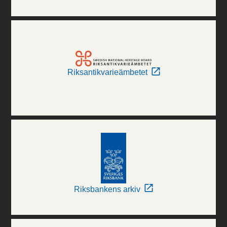
Riksantikvarieämbetet
Riksbankens arkiv