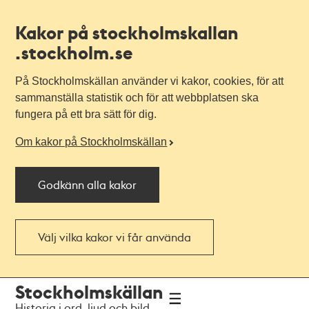
Kakor på stockholmskallan
.stockholm.se
På Stockholmskällan använder vi kakor, cookies, för att
sammanställa statistik och för att webbplatsen ska
fungera på ett bra sätt för dig.
Om kakor på Stockholmskällan
Godkänn alla kakor
Välj vilka kakor vi får använda
Till
Till
Stockholmskällan
navigationen
huvudinnehållet
Historia i ord, ljud och bild