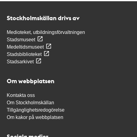
Kontakt
Stockholmskällan
Stockholmskällan drivs av
Medioteket, utbildningsförvaltningen
Stadsmuseet
Medeltidsmuseet
Stadsbiblioteket
Stadsarkivet
Om webbplatsen
Kontakta oss
Om Stockholmskällan
Tillgänglighetsredogörelse
Om kakor på webbplatsen
Sociala medier