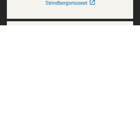
Strindbergsmuseet
Thielska Galleriet
Världskulturmuseerna