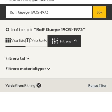
Sök
Fritextsök
Sök
Sökresultat
0
träffar på
Rolf Gueye 1902-1973
Visa karta
Visa lista
Filtrera
Filtrera
Filtrera tid
Filtrera materialtyper
Visningsläge
Totalt
Valda filter:
Ritning
Rensa filter
0
träffar
Lista
Karta