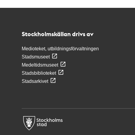
Kontakt
Stockholmskällan
Stockholmskällan drivs av
Medioteket, utbildningsförvaltningen
Stadsmuseet
Medeltidsmuseet
Stadsbiblioteket
Stadsarkivet