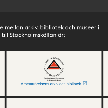
 mellan arkiv, bibliotek och museer i
till Stockholmskällan är:
Arbetarrörelsens arkiv och bibliotek