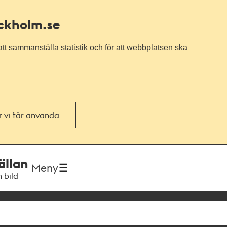
ockholm.se
tt sammanställa statistik och för att webbplatsen ska
or vi får använda
ällan
Meny
h bild