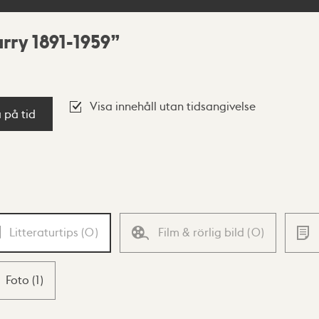
ry 1891-1959
Visa innehåll utan tidsangivelse
a på tid
Litteraturtips
(
0
)
Film & rörlig bild
(
0
)
Foto
(
1
)