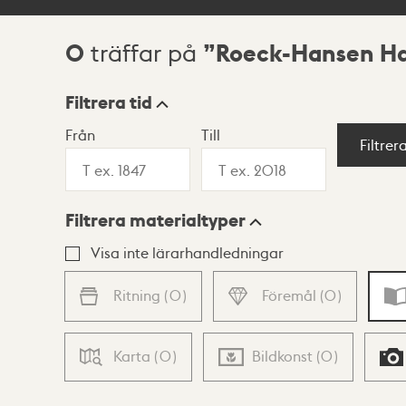
0
Roeck-Hansen Har
träffar på
Sökresultat
Filtrera tid
Från
Till
Visningsläge
Filtrer
Filtrera materialtyper
Lista
Karta
Visa inte lärarhandledningar
Ritning
(
0
)
Föremål
(
0
)
Karta
(
0
)
Bildkonst
(
0
)