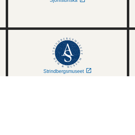
Sjöhistoriska
Strindbergsmuseet