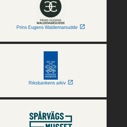
Prins Eugens Waldemarsudde
Riksbankens arkiv