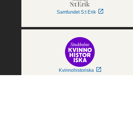
Samfundet S:t Erik
Kvinnohistoriska
Världskulturmuseerna