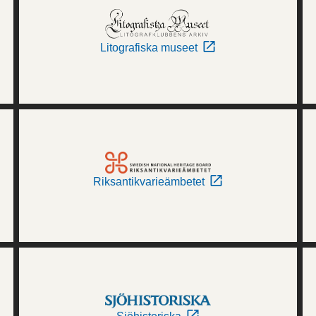
Litografiska museet
Riksantikvarieämbetet