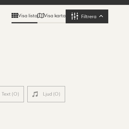
Visa karta
Visa lista
Filtrera
Filtrera
Text
(
0
)
Ljud
(
0
)