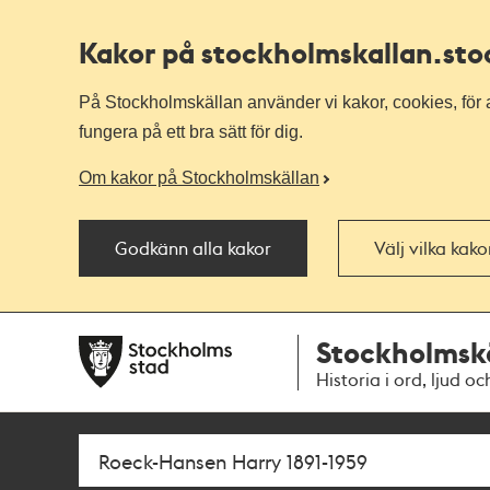
Kakor på stockholmskallan
.st
På Stockholmskällan använder vi kakor, cookies, för a
fungera på ett bra sätt för dig.
Om kakor på Stockholmskällan
Godkänn alla kakor
Välj vilka kak
Till
Till
Stockholmsk
navigationen
huvudinnehållet
Historia i ord, ljud oc
Sök
Fritextsök