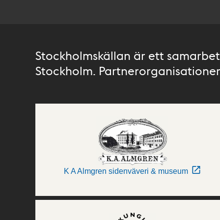
Stockholmskällan är ett samarbete
Stockholm. Partnerorganisationer 
K A Almgren sidenväveri & museum