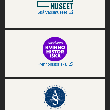
Spårvägsmuseet
Kvinnohistoriska