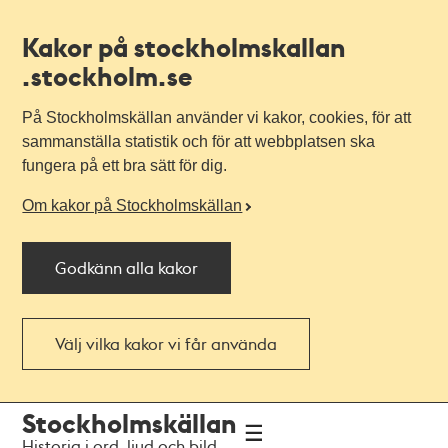
Kakor på stockholmskallan
.stockholm.se
På Stockholmskällan använder vi kakor, cookies, för att
sammanställa statistik och för att webbplatsen ska
fungera på ett bra sätt för dig.
Om kakor på Stockholmskällan
Godkänn alla kakor
Välj vilka kakor vi får använda
Till
Till
Stockholmskällan
navigationen
huvudinnehållet
Historia i ord, ljud och bild