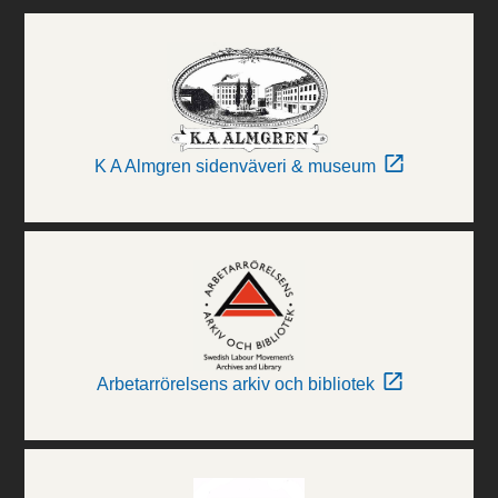
K A Almgren sidenväveri & museum
Arbetarrörelsens arkiv och bibliotek