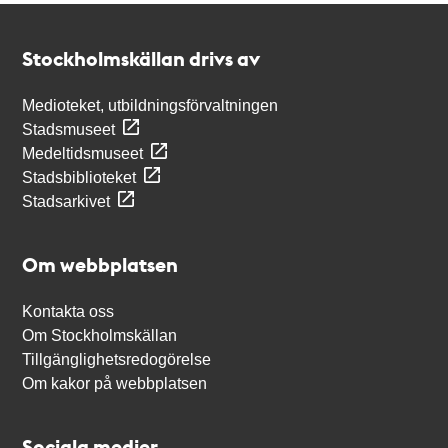
Kontakt
Stockholmskällan
Stockholmskällan drivs av
Medioteket, utbildningsförvaltningen
Stadsmuseet
Medeltidsmuseet
Stadsbiblioteket
Stadsarkivet
Om webbplatsen
Kontakta oss
Om Stockholmskällan
Tillgänglighetsredogörelse
Om kakor på webbplatsen
Sociala medier