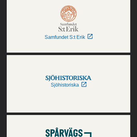
Samfundet S:t Erik
Sjöhistoriska