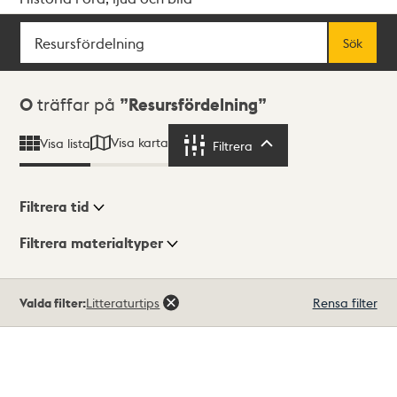
Sök
Fritextsök
Sök
Sökresultat
0
träffar på
Resursfördelning
Visa karta
Visa lista
Filtrera
Filtrera
Filtrera tid
Filtrera materialtyper
Visningsläge
Totalt
Valda filter:
Litteraturtips
Rensa filter
0
träffar
Lista
Karta