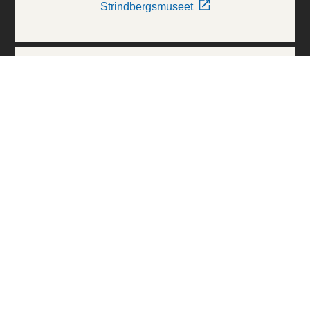
Strindbergsmuseet
Thielska Galleriet
Världskulturmuseerna