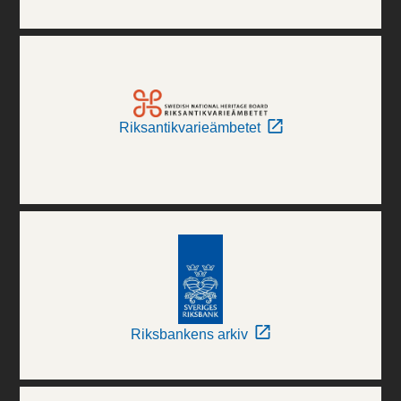
Riksantikvarieämbetet
Riksbankens arkiv