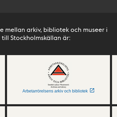
 mellan arkiv, bibliotek och museer i
till Stockholmskällan är:
Arbetarrörelsens arkiv och bibliotek