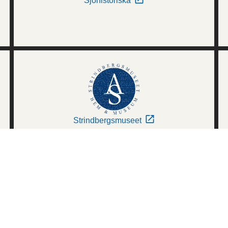
Sjöhistoriska
Strindbergsmuseet