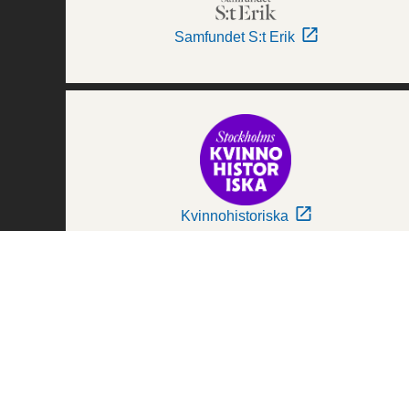
Samfundet S:t Erik
Kvinnohistoriska
Världskulturmuseerna