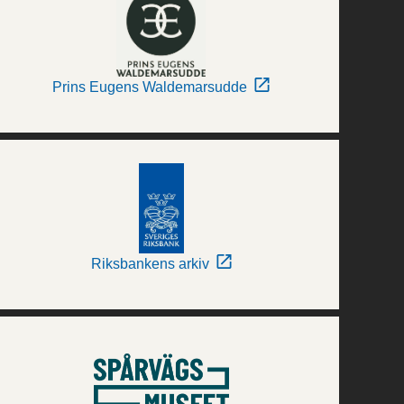
Prins Eugens Waldemarsudde
Riksbankens arkiv