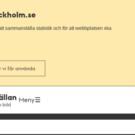
ockholm.se
tt sammanställa statistik och för att webbplatsen ska
or vi får använda
ällan
Meny
h bild