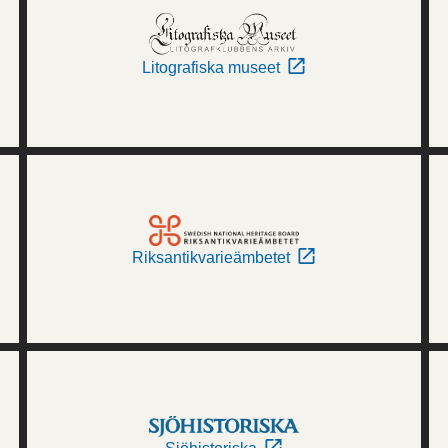
Litografiska museet
Riksantikvarieämbetet