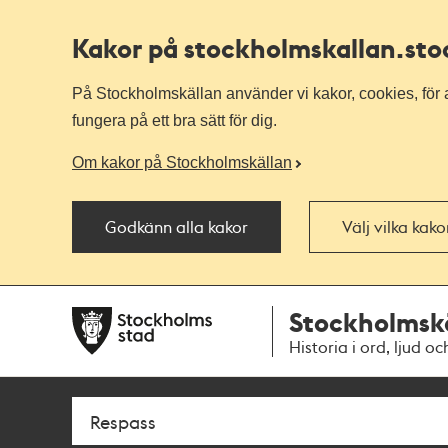
Kakor på stockholmskallan
.st
På Stockholmskällan använder vi kakor, cookies, för a
fungera på ett bra sätt för dig.
Om kakor på Stockholmskällan
Godkänn alla kakor
Välj vilka kak
Till
Till
Stockholmsk
navigationen
huvudinnehållet
Historia i ord, ljud oc
Sök
Fritextsök