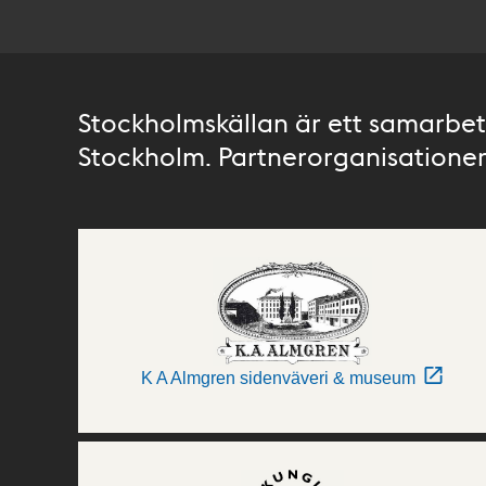
Stockholmskällan är ett samarbete
Stockholm. Partnerorganisationer 
K A Almgren sidenväveri & museum