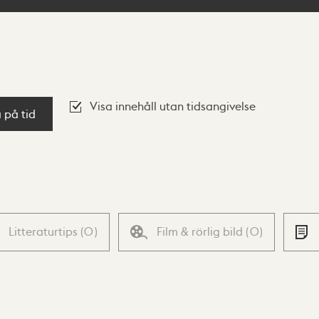
Visa innehåll utan tidsangivelse
a på tid
Litteraturtips
(
0
)
Film & rörlig bild
(
0
)