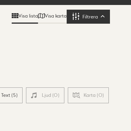
Visa karta
Visa lista
Filtrera
Filtrera
Text
(
5
)
Ljud
(
0
)
Karta
(
0
)