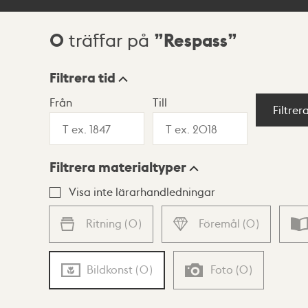
0
Respass
träffar på
Sökresultat
Filtrera tid
Från
Till
Visningsläge
Filtrer
Filtrera materialtyper
Lista
Karta
Visa inte lärarhandledningar
Ritning
(
0
)
Föremål
(
0
)
Bildkonst
(
0
)
Foto
(
0
)