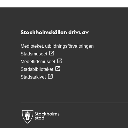
Kontakt
Stockholmskällan
Stockholmskällan drivs av
Medioteket, utbildningsförvaltningen
Stadsmuseet
Medeltidsmuseet
Stadsbiblioteket
Stadsarkivet