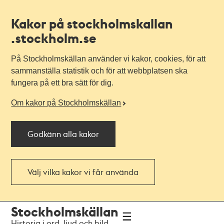
Kakor på stockholmskallan
.stockholm.se
På Stockholmskällan använder vi kakor, cookies, för att
sammanställa statistik och för att webbplatsen ska
fungera på ett bra sätt för dig.
Om kakor på Stockholmskällan
Godkänn alla kakor
Välj vilka kakor vi får använda
Till
Till
Stockholmskällan
navigationen
huvudinnehållet
Historia i ord, ljud och bild