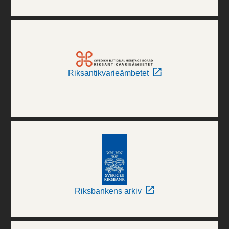
Riksantikvarieämbetet
Riksbankens arkiv