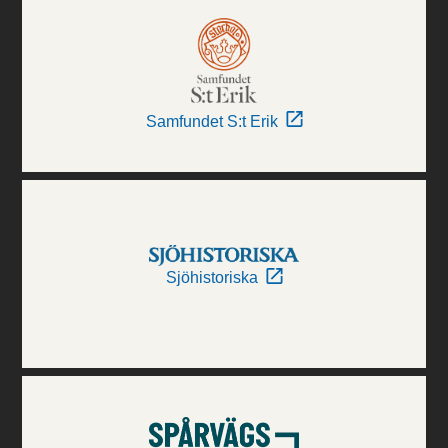
Samfundet S:t Erik
Sjöhistoriska