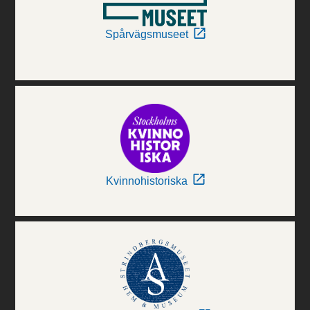
Spårvägsmuseet
Kvinnohistoriska