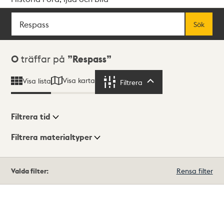
Sök
Fritextsök
Sök
Sökresultat
0
träffar på
Respass
Visa karta
Visa lista
Filtrera
Filtrera
Filtrera tid
Filtrera materialtyper
Visningsläge
Totalt
Valda filter:
Rensa filter
0
träffar
Lista
Karta