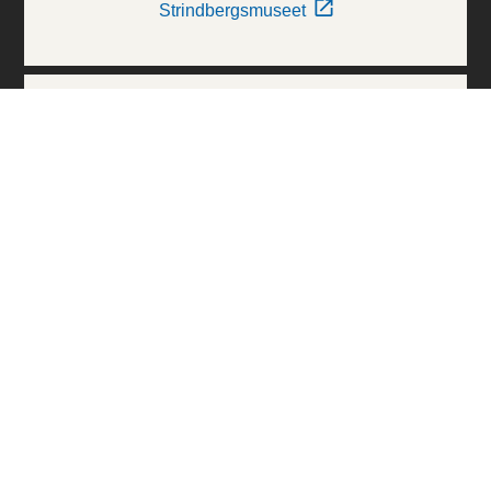
Strindbergsmuseet
Thielska Galleriet
Världskulturmuseerna