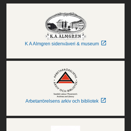
K A Almgren sidenväveri & museum
Arbetarrörelsens arkiv och bibliotek