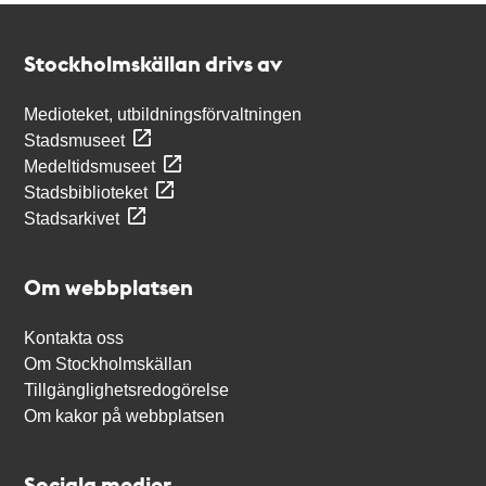
Kontakt
Stockholmskällan
Stockholmskällan drivs av
Medioteket, utbildningsförvaltningen
Stadsmuseet
Medeltidsmuseet
Stadsbiblioteket
Stadsarkivet
Om webbplatsen
Kontakta oss
Om Stockholmskällan
Tillgänglighetsredogörelse
Om kakor på webbplatsen
Sociala medier