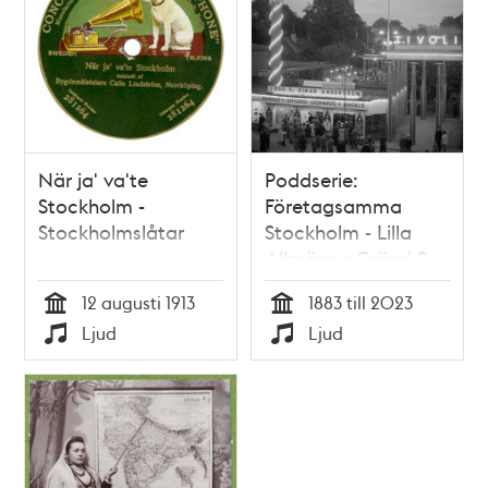
När ja' va'te
Poddserie:
Stockholm -
Företagsamma
Stockholmslåtar
Stockholm - Lilla
Allmänna Gränd 9,
Gröna Lund
12 augusti 1913
1883 till 2023
Tid
Tid
Ljud
Ljud
Typ
Typ