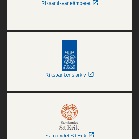
Riksantikvarieämbetet
Riksbankens arkiv
Samfundet S:t Erik