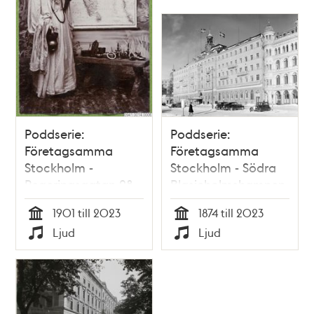
Poddserie:
Poddserie:
Företagsamma
Företagsamma
Stockholm -
Stockholm - Södra
Regeringsgatan 28,
Blasieholmshamnen
Indiska
8, Grand Hôtel
1901 till 2023
1874 till 2023
Tid
Tid
Ljud
Ljud
Typ
Typ