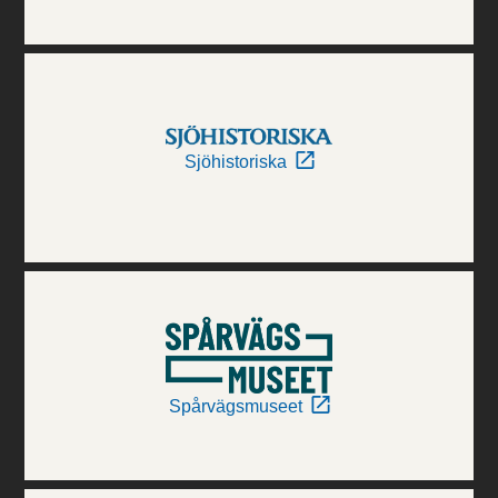
Sjöhistoriska
Spårvägsmuseet