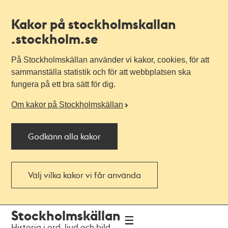
Kakor på stockholmskallan
.stockholm.se
På Stockholmskällan använder vi kakor, cookies, för att
sammanställa statistik och för att webbplatsen ska
fungera på ett bra sätt för dig.
Om kakor på Stockholmskällan
Godkänn alla kakor
Välj vilka kakor vi får använda
Till
Till
Stockholmskällan
navigationen
huvudinnehållet
Historia i ord, ljud och bild