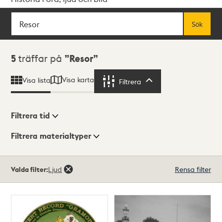
Sök
Fritextsök
Sök
Sökresultat
5
träffar på
Resor
Visa karta
Visa lista
Filtrera
Filtrera
Filtrera tid
Filtrera materialtyper
Visningsläge
Totalt
Valda filter:
Ljud
Rensa filter
5
träffar
Lista
Karta