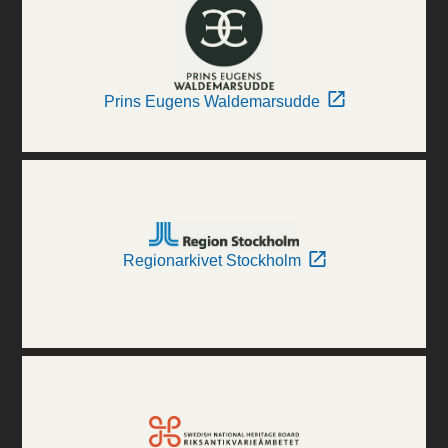
Prins Eugens Waldemarsudde
Regionarkivet Stockholm