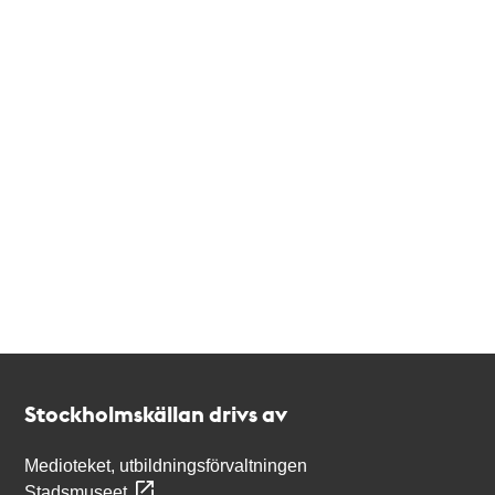
Kontakt
Stockholmskällan
Stockholmskällan drivs av
Medioteket, utbildningsförvaltningen
Stadsmuseet