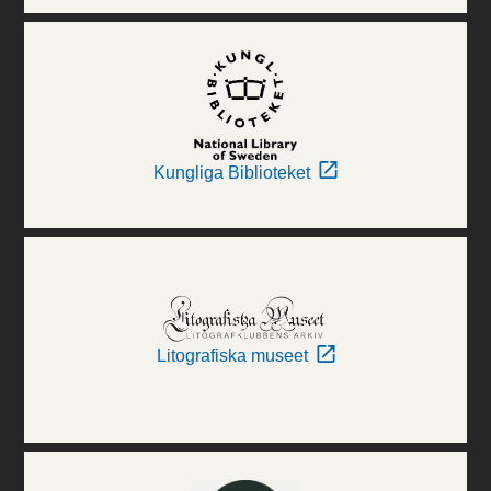
Kungliga Biblioteket
Litografiska museet