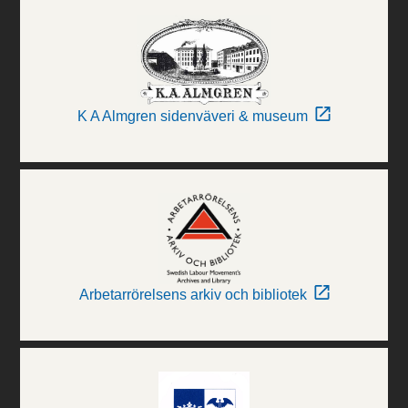
K A Almgren sidenväveri & museum
Arbetarrörelsens arkiv och bibliotek