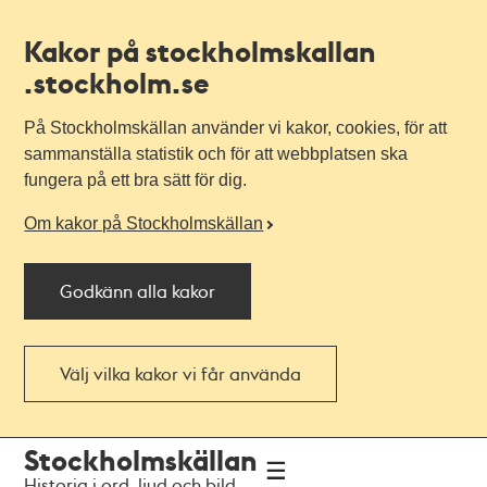
Kakor på stockholmskallan
.stockholm.se
På Stockholmskällan använder vi kakor, cookies, för att
sammanställa statistik och för att webbplatsen ska
fungera på ett bra sätt för dig.
Om kakor på Stockholmskällan
Godkänn alla kakor
Välj vilka kakor vi får använda
Till
Till
Stockholmskällan
navigationen
huvudinnehållet
Historia i ord, ljud och bild