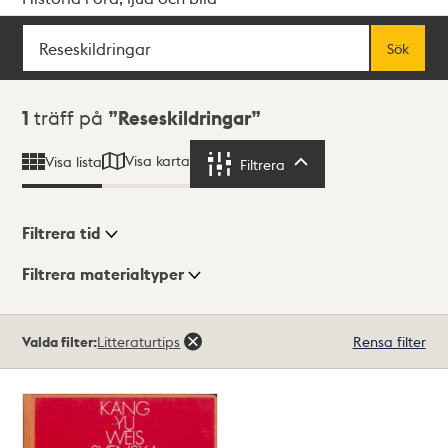
Sök
Fritextsök
Sök
Sökresultat
1
träff på
Reseskildringar
Visa karta
Visa lista
Filtrera
Filtrera
Filtrera tid
Filtrera materialtyper
Visningsläge
Totalt
Valda filter:
Litteraturtips
Rensa filter
1
träffar
Lista
Karta