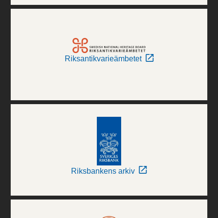
Riksantikvarieämbetet
Riksbankens arkiv