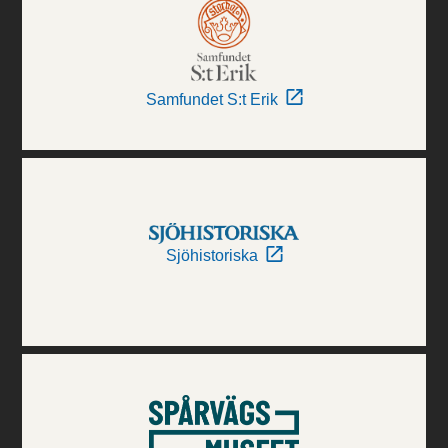
Samfundet S:t Erik
Sjöhistoriska