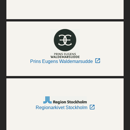
Prins Eugens Waldemarsudde
Regionarkivet Stockholm