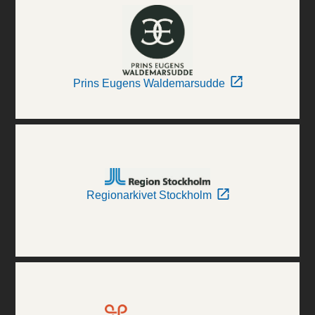
Prins Eugens Waldemarsudde
Regionarkivet Stockholm