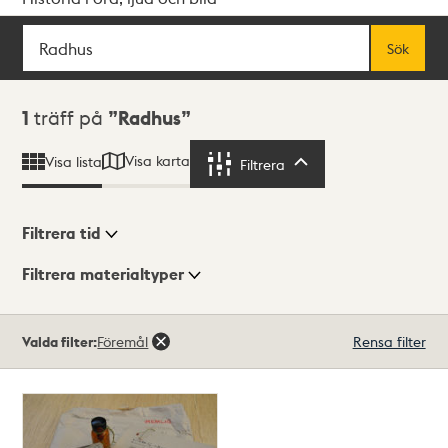
Sök
Fritextsök
Sök
Sökresultat
1
träff på
Radhus
Visa karta
Visa lista
Filtrera
Filtrera
Filtrera tid
Filtrera materialtyper
Visningsläge
Totalt
Valda filter:
Föremål
Rensa filter
1
träffar
Lista
Karta