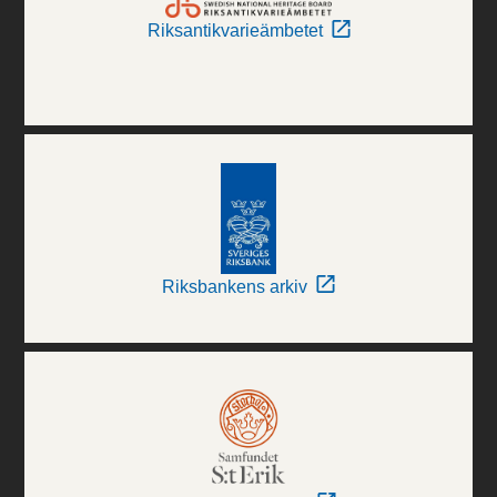
Riksantikvarieämbetet
Riksbankens arkiv