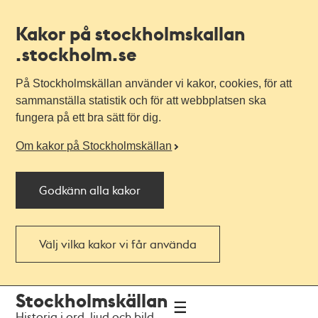
Kakor på stockholmskallan
.stockholm.se
På Stockholmskällan använder vi kakor, cookies, för att
sammanställa statistik och för att webbplatsen ska
fungera på ett bra sätt för dig.
Om kakor på Stockholmskällan
Godkänn alla kakor
Välj vilka kakor vi får använda
Till
Till
Stockholmskällan
navigationen
huvudinnehållet
Historia i ord, ljud och bild