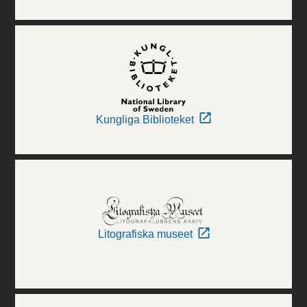
Kungliga Biblioteket
Litografiska museet