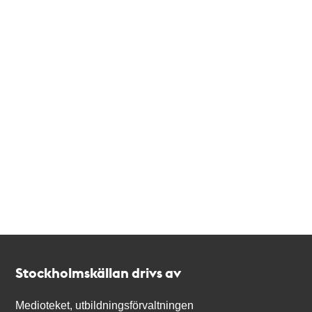
Kontakt
Stockholmskällan
Stockholmskällan drivs av
Medioteket, utbildningsförvaltningen