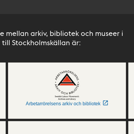
 mellan arkiv, bibliotek och museer i
till Stockholmskällan är:
Arbetarrörelsens arkiv och bibliotek