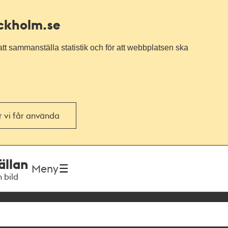
ockholm.se
tt sammanställa statistik och för att webbplatsen ska
or vi får använda
ällan
Meny
h bild