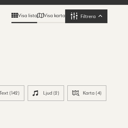
Visa karta
Visa lista
Filtrera
Filtrera
Text
(
142
)
Ljud
(
2
)
Karta
(
4
)