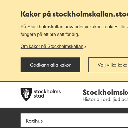
Kakor på stockholmskallan
.st
På Stockholmskällan använder vi kakor, cookies, för a
fungera på ett bra sätt för dig.
Om kakor på Stockholmskällan
Godkänn alla kakor
Välj vilka kak
Till
Till
Stockholmsk
navigationen
huvudinnehållet
Historia i ord, ljud oc
Sök
Fritextsök