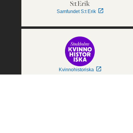
Samfundet S:t Erik
Kvinnohistoriska
Världskulturmuseerna