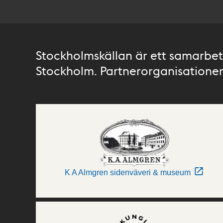
Stockholmskällan är ett samarbete
Stockholm. Partnerorganisationer 
K A Almgren sidenväveri & museum