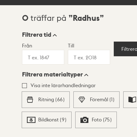
0
Radhus
träffar på
Sökresultat
Filtrera tid
Från
Till
Visningsläge
Filtrer
Filtrera materialtyper
Lista
Karta
Visa inte lärarhandledningar
Ritning
(
66
)
Föremål
(
1
)
Bildkonst
(
9
)
Foto
(
75
)