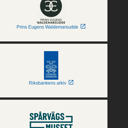
Prins Eugens Waldemarsudde
Riksbankens arkiv