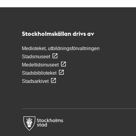
Kontakt
Stockholmskällan
Stockholmskällan drivs av
Medioteket, utbildningsförvaltningen
Stadsmuseet
Medeltidsmuseet
Stadsbiblioteket
Stadsarkivet