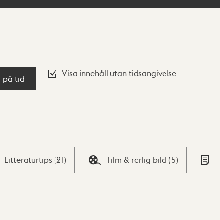
Visa innehåll utan tidsangivelse
a på tid
Litteraturtips
(
21
)
Film & rörlig bild
(
5
)