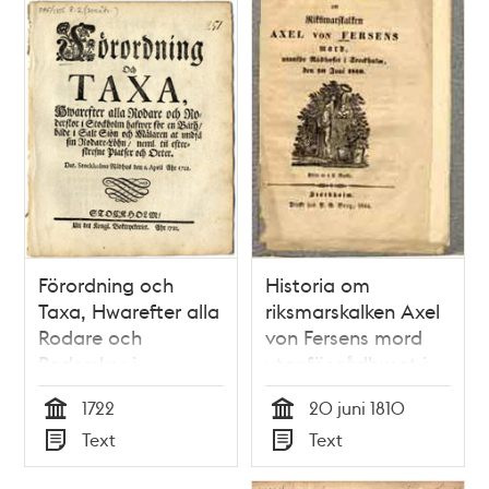
Förordning och
Historia om
Taxa, Hwarefter alla
riksmarskalken Axel
Rodare och
von Fersens mord
Roderskor i
utanför rådhuset i
Stockholm hafwer
Stockholm den 20
1722
20 juni 1810
för en Båth, både i
juni 1810.
Tid
Tid
Text
Text
Salt Siön och
Typ
Typ
Mälaren at undfå