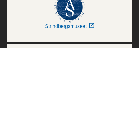
Strindbergsmuseet
Thielska Galleriet