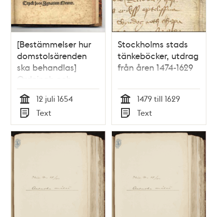
[Bestämmelser hur
Stockholms stads
domstolsärenden
tänkeböcker, utdrag
ska behandlas]
från åren 1474-1629
Ordningh och
stadga, huru hwar
12 juli 1654
1479 till 1629
och een som här på
Tid
Tid
Text
Text
Rådstugan någon
Typ
Typ
saak hafwer at
framföra, sigh
förhålla, och ther
medh procedera
skal.