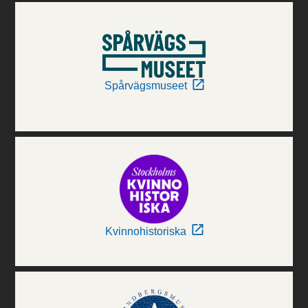
Spårvägsmuseet
Kvinnohistoriska