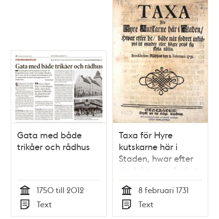
sin Rodare-Löhn,
neml. til efterskrefne
Platser och Orter.
Dat. Stockholms
Rådhus den 2. April
Åhr 1722.
Gata med både
Taxa för Hyre
trikåer och rådhus
kutskarne här i
Staden, hwar efter
de, både när fodret
inkiöpes til mindre
1750 till 2012
8 februari 1731
eller högre prijs sig
Tid
Tid
Text
Text
skola rätta.
Typ
Typ
Stockholms Rådhus