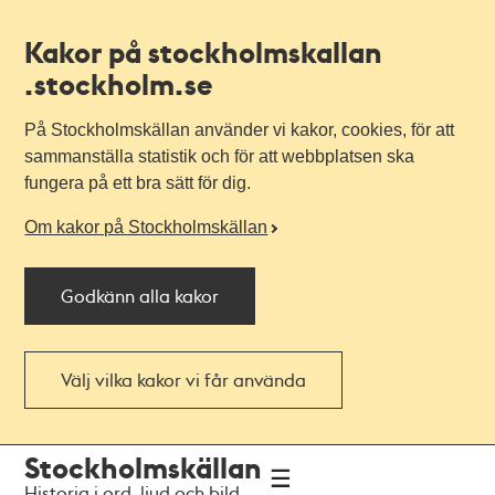
Kakor på stockholmskallan
.stockholm.se
På Stockholmskällan använder vi kakor, cookies, för att
sammanställa statistik och för att webbplatsen ska
fungera på ett bra sätt för dig.
Om kakor på Stockholmskällan
Godkänn alla kakor
Välj vilka kakor vi får använda
Till
Till
Stockholmskällan
navigationen
huvudinnehållet
Historia i ord, ljud och bild