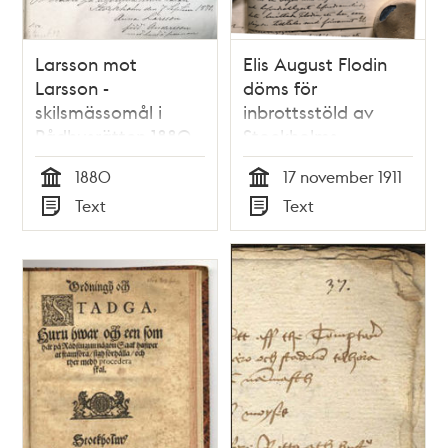
Larsson mot
Elis August Flodin
Larsson -
döms för
skilsmässomål i
inbrottsstöld av
Rådhusrätten 1880
Stockholms
rådhusrätt år 1911
1880
17 november 1911
Tid
Tid
Text
Text
Typ
Typ