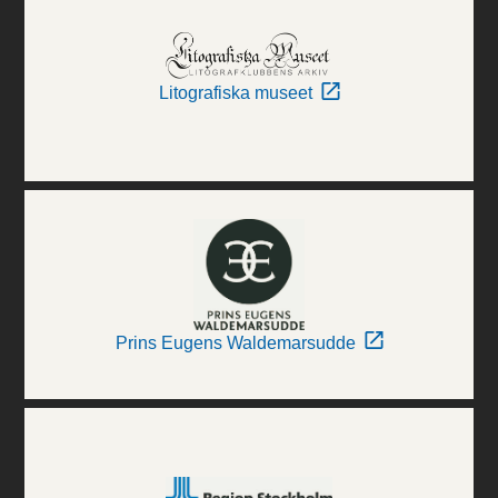
Litografiska museet
Prins Eugens Waldemarsudde