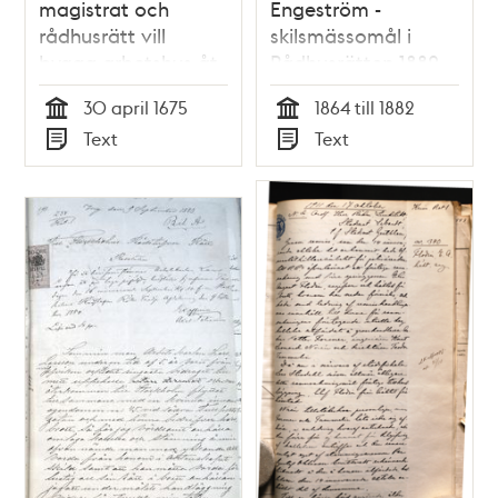
magistrat och
Engeström -
rådhusrätt vill
skilsmässomål i
bygga arbetshus åt
Rådhusrätten 1882
de fattiga på
30 april 1675
1864 till 1882
Barnängen år 1675
Tid
Tid
Text
Text
Typ
Typ