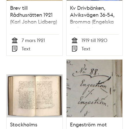
Brev till
Kv Drivbänken,
Rådhusrätten 1921
Alviksvägen 36-54,
(Karl Johan Lidberg)
Bromma (Engelska
radhusen)
7 mars 1921
1919 till 1920
Tid
Tid
Text
Text
Typ
Typ
Stockholms
Engeström mot