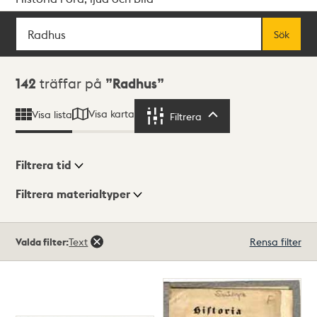
Sök
Fritextsök
Sök
Sökresultat
142
träffar på
Radhus
Visa karta
Visa lista
Filtrera
Filtrera
Filtrera tid
Filtrera materialtyper
Visningsläge
Totalt
Valda filter:
Text
Rensa filter
142
träffar
Lista
Karta