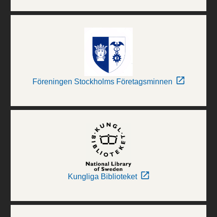
Föreningen Stockholms Företagsminnen
Kungliga Biblioteket