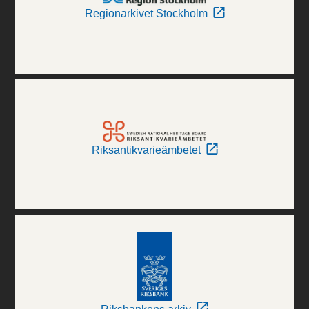
Regionarkivet Stockholm
Riksantikvarieämbetet