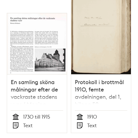
En samling sköna
Protokoll i brottmål
målningar efter de
1910, femte
vackraste stadens
avdelningen, del 1,
vyer / Monica
bilaga 59
Eriksson
1730 till 1915
1910
Tid
Tid
Text
Text
Typ
Typ