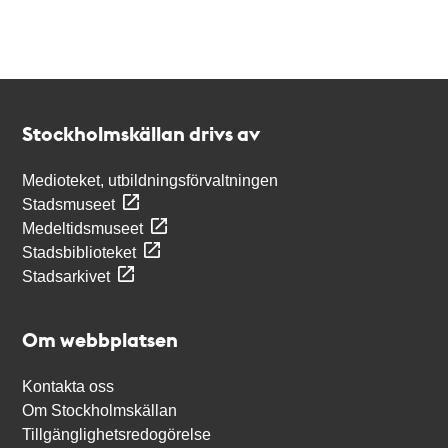
Kontakt
Stockholmskällan
Stockholmskällan drivs av
Medioteket, utbildningsförvaltningen
Stadsmuseet
Medeltidsmuseet
Stadsbiblioteket
Stadsarkivet
Om webbplatsen
Kontakta oss
Om Stockholmskällan
Tillgänglighetsredogörelse