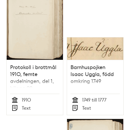
Protokoll i brottmål
Barnhuspojken
1910, femte
Isaac Uggla, född
avdelningen, del 1,
omkring 1749
bilaga 92.
1910
1749 till 1777
Tid
Tid
Text
Text
Typ
Typ