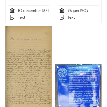
Rådhusrätten 1881
- artikel 1909
10 december 1881
26 juni 1909
Tid
Tid
Text
Text
Typ
Typ