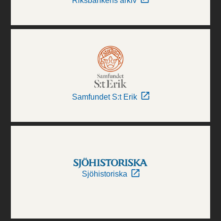
Riksbankens arkiv
Samfundet S:t Erik
Sjöhistoriska