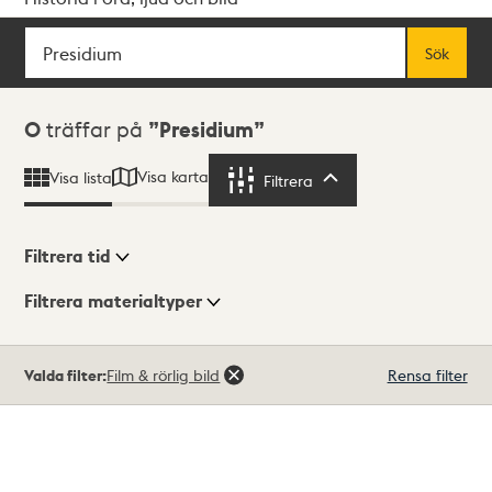
Sök
Fritextsök
Sök
Sökresultat
0
träffar på
Presidium
Visa karta
Visa lista
Filtrera
Filtrera
Filtrera tid
Filtrera materialtyper
Visningsläge
Totalt
Valda filter:
Film & rörlig bild
Rensa filter
0
träffar
Lista
Karta