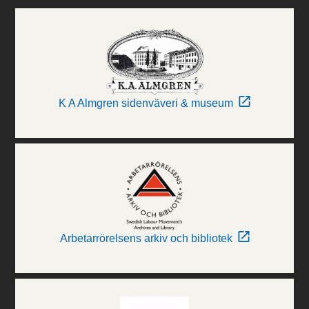
K A Almgren sidenväveri & museum
Arbetarrörelsens arkiv och bibliotek