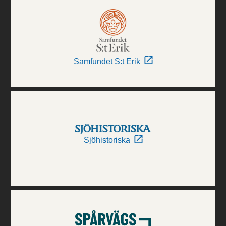
Samfundet S:t Erik
Sjöhistoriska