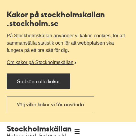
Kakor på stockholmskallan
.stockholm.se
På Stockholmskällan använder vi kakor, cookies, för att
sammanställa statistik och för att webbplatsen ska
fungera på ett bra sätt för dig.
Om kakor på Stockholmskällan
Godkänn alla kakor
Välj vilka kakor vi får använda
Till
Till
Stockholmskällan
navigationen
huvudinnehållet
Historia i ord, ljud och bild