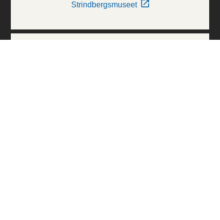
Strindbergsmuseet
Thielska Galleriet
Världskulturmuseerna