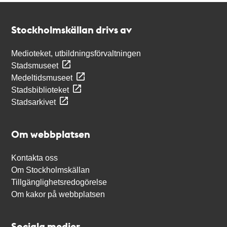
Kontakt
Stockholmskällan
Stockholmskällan drivs av
Medioteket, utbildningsförvaltningen
Stadsmuseet
Medeltidsmuseet
Stadsbiblioteket
Stadsarkivet
Om webbplatsen
Kontakta oss
Om Stockholmskällan
Tillgänglighetsredogörelse
Om kakor på webbplatsen
Sociala medier