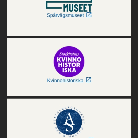
Spårvägsmuseet
Kvinnohistoriska