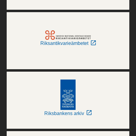
Riksantikvarieämbetet
Riksbankens arkiv