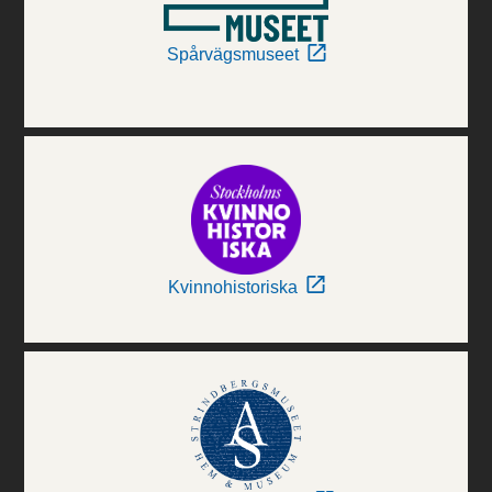
Spårvägsmuseet
Kvinnohistoriska