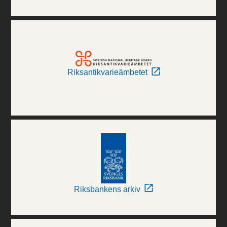
Riksantikvarieämbetet
Riksbankens arkiv