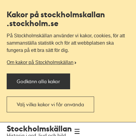
Kakor på stockholmskallan
.stockholm.se
På Stockholmskällan använder vi kakor, cookies, för att
sammanställa statistik och för att webbplatsen ska
fungera på ett bra sätt för dig.
Om kakor på Stockholmskällan
Godkänn alla kakor
Välj vilka kakor vi får använda
Till
Till
Stockholmskällan
navigationen
huvudinnehållet
Historia i ord, ljud och bild