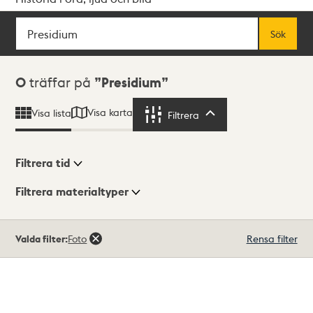
Sök
Fritextsök
Sök
Sökresultat
0
träffar på
Presidium
Visa karta
Visa lista
Filtrera
Filtrera
Filtrera tid
Filtrera materialtyper
Visningsläge
Totalt
Valda filter:
Foto
Rensa filter
0
träffar
Lista
Karta