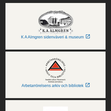
K A Almgren sidenväveri & museum
Arbetarrörelsens arkiv och bibliotek