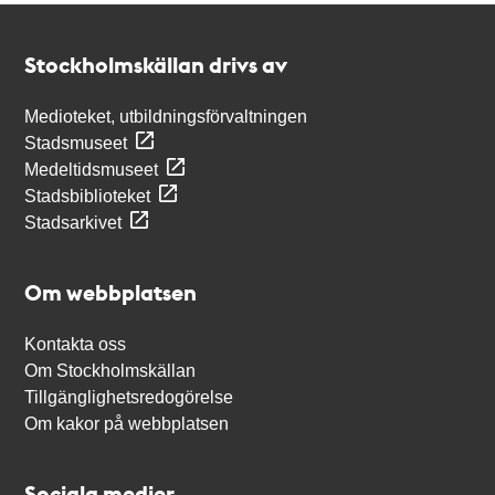
Kontakt
Stockholmskällan
Stockholmskällan drivs av
Medioteket, utbildningsförvaltningen
Stadsmuseet
Medeltidsmuseet
Stadsbiblioteket
Stadsarkivet
Om webbplatsen
Kontakta oss
Om Stockholmskällan
Tillgänglighetsredogörelse
Om kakor på webbplatsen
Sociala medier