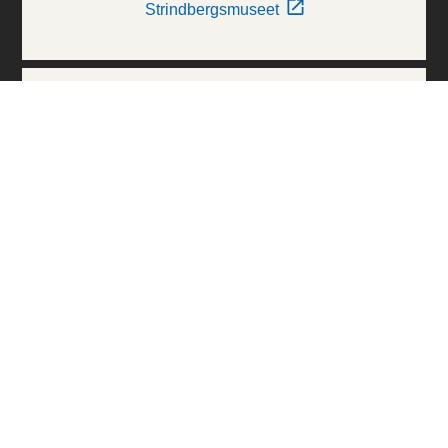
Strindbergsmuseet
Thielska Galleriet
Världskulturmuseerna