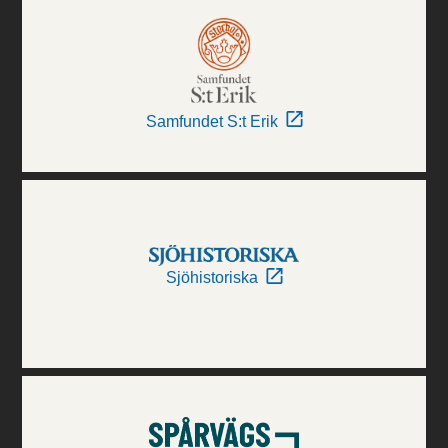
Samfundet S:t Erik
Sjöhistoriska