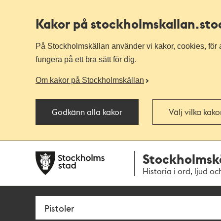
Kakor på stockholmskallan
.st
På Stockholmskällan använder vi kakor, cookies, för a
fungera på ett bra sätt för dig.
Om kakor på Stockholmskällan
Godkänn alla kakor
Välj vilka kak
Till
Till
Stockholmsk
navigationen
huvudinnehållet
Historia i ord, ljud oc
Sök
Fritextsök