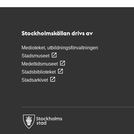
Kontakt
Stockholmskällan
Stockholmskällan drivs av
Medioteket, utbildningsförvaltningen
Stadsmuseet
Medeltidsmuseet
Stadsbiblioteket
Stadsarkivet