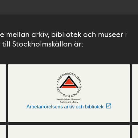
 mellan arkiv, bibliotek och museer i
till Stockholmskällan är:
Arbetarrörelsens arkiv och bibliotek