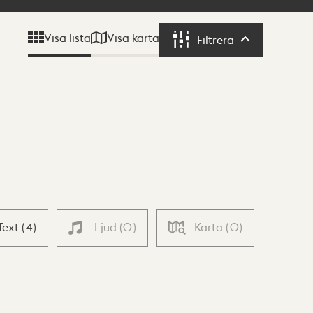
Visa karta
Visa lista
Filtrera
Filtrera
Text
(
4
)
Ljud
(
0
)
Karta
(
0
)