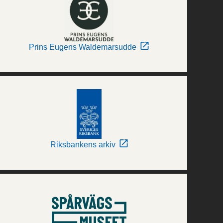
Prins Eugens Waldemarsudde
Riksbankens arkiv