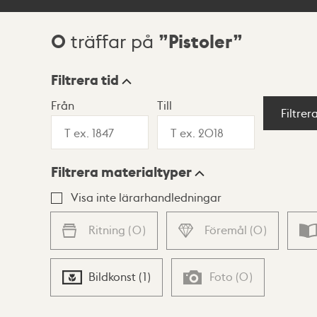
0
Pistoler
träffar på
Sökresultat
Filtrera tid
Från
Till
Visningsläge
Filtrer
Filtrera materialtyper
Lista
Karta
Visa inte lärarhandledningar
Ritning
(
0
)
Föremål
(
0
)
Bildkonst
(
1
)
Foto
(
0
)