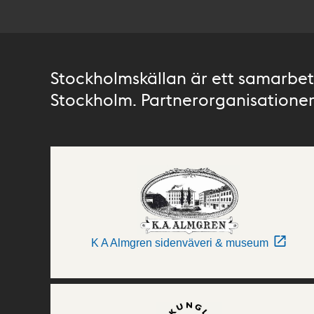
Stockholmskällan är ett samarbete
Stockholm. Partnerorganisationer 
K A Almgren sidenväveri & museum