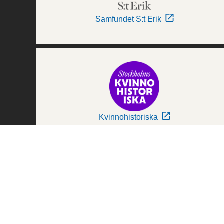
Samfundet S:t Erik
Kvinnohistoriska
Världskulturmuseerna