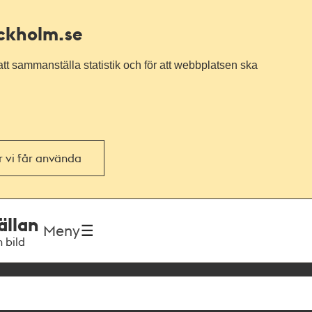
ockholm.se
tt sammanställa statistik och för att webbplatsen ska
or vi får använda
ällan
Meny
h bild