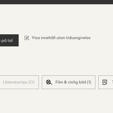
Visa innehåll utan tidsangivelse
a på tid
Litteraturtips
(
0
)
Film & rörlig bild
(
1
)