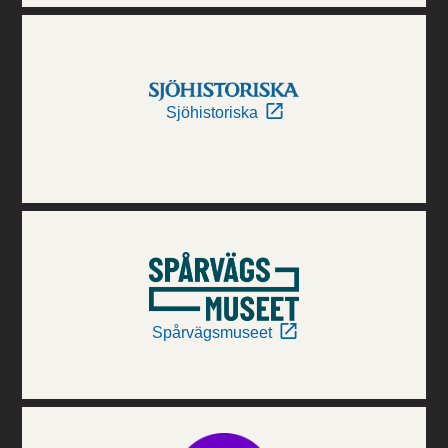
Sjöhistoriska
Spårvägsmuseet