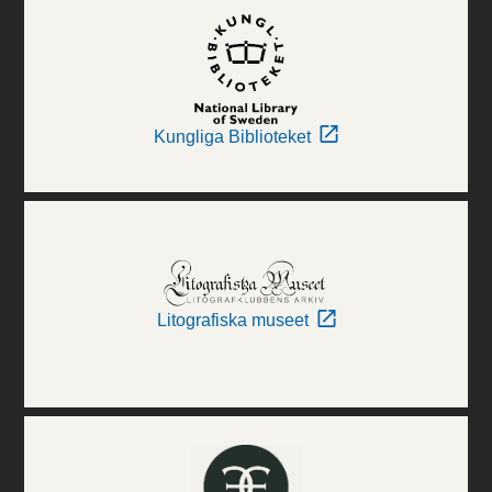
Kungliga Biblioteket
Litografiska museet