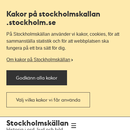
Kakor på stockholmskallan
.stockholm.se
På Stockholmskällan använder vi kakor, cookies, för att
sammanställa statistik och för att webbplatsen ska
fungera på ett bra sätt för dig.
Om kakor på Stockholmskällan
Godkänn alla kakor
Välj vilka kakor vi får använda
Till
Till
Stockholmskällan
navigationen
huvudinnehållet
Historia i ord, ljud och bild