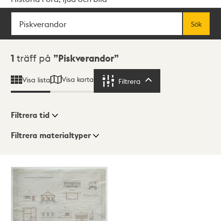
Sök
Fritextsök
Sök
Sökresultat
1
träff på
Piskverandor
Visa karta
Visa lista
Filtrera
Filtrera
Filtrera tid
Filtrera materialtyper
Visningsläge
Totalt
1
träffar
Lista
Karta