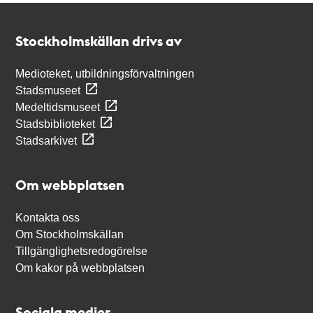
Kontakt
Stockholmskällan
Stockholmskällan drivs av
Medioteket, utbildningsförvaltningen
Stadsmuseet
Medeltidsmuseet
Stadsbiblioteket
Stadsarkivet
Om webbplatsen
Kontakta oss
Om Stockholmskällan
Tillgänglighetsredogörelse
Om kakor på webbplatsen
Sociala medier