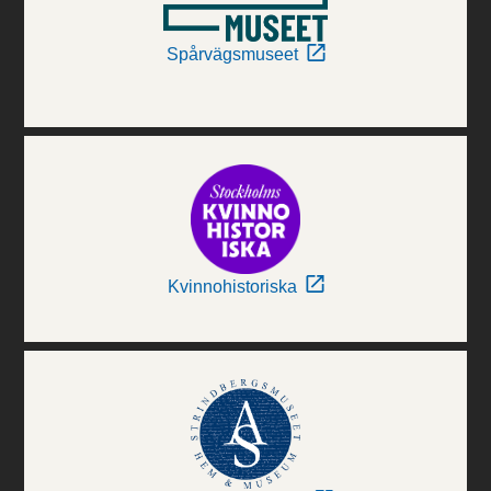
Spårvägsmuseet
Kvinnohistoriska