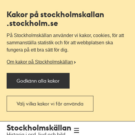
Kakor på stockholmskallan
.stockholm.se
På Stockholmskällan använder vi kakor, cookies, för att
sammanställa statistik och för att webbplatsen ska
fungera på ett bra sätt för dig.
Om kakor på Stockholmskällan
Godkänn alla kakor
Välj vilka kakor vi får använda
Till
Till
Stockholmskällan
navigationen
huvudinnehållet
Historia i ord, ljud och bild