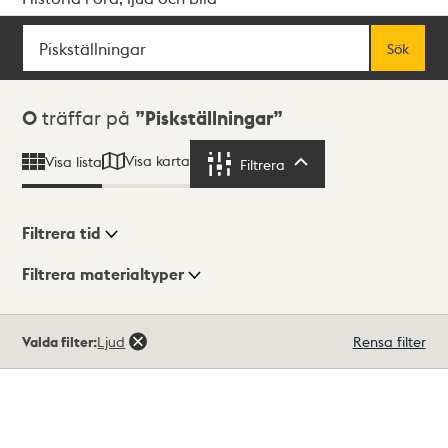
Sök
Fritextsök
Sök
Sökresultat
0
träffar på
Piskställningar
Visa karta
Visa lista
Filtrera
Filtrera
Filtrera tid
Filtrera materialtyper
Visningsläge
Totalt
Valda filter:
Ljud
Rensa filter
0
träffar
Lista
Karta