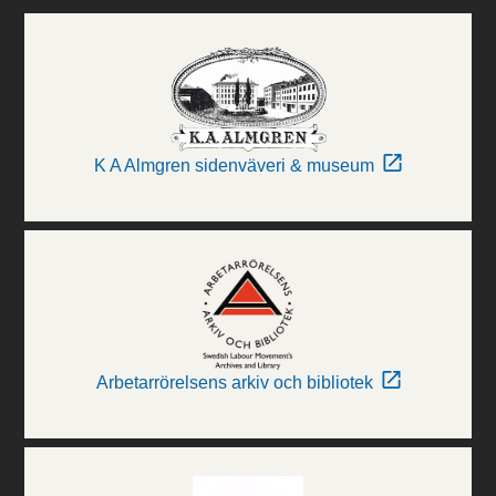
K A Almgren sidenväveri & museum
Arbetarrörelsens arkiv och bibliotek