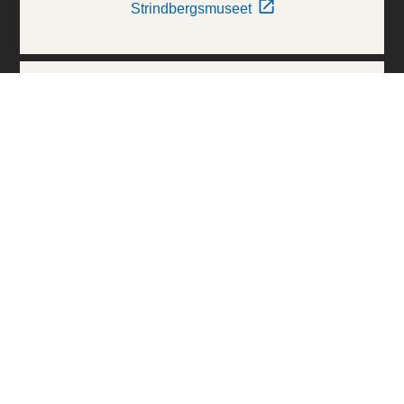
Strindbergsmuseet
Thielska Galleriet
Världskulturmuseerna