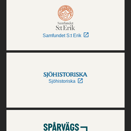
Samfundet S:t Erik
Sjöhistoriska