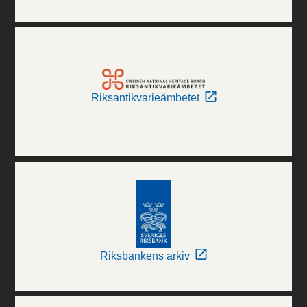
Riksantikvarieämbetet
Riksbankens arkiv