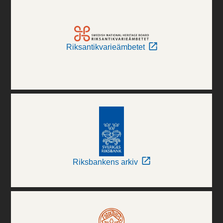
Riksantikvarieämbetet
Riksbankens arkiv