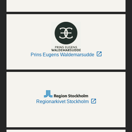
Prins Eugens Waldemarsudde
Regionarkivet Stockholm