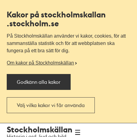
Kakor på stockholmskallan
.stockholm.se
På Stockholmskällan använder vi kakor, cookies, för att
sammanställa statistik och för att webbplatsen ska
fungera på ett bra sätt för dig.
Om kakor på Stockholmskällan
Godkänn alla kakor
Välj vilka kakor vi får använda
Till
Till
Stockholmskällan
navigationen
huvudinnehållet
Historia i ord, ljud och bild