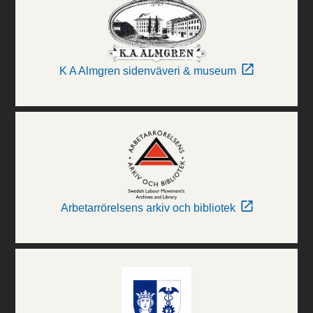
K A Almgren sidenväveri & museum
Arbetarrörelsens arkiv och bibliotek