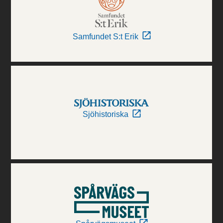
Samfundet S:t Erik
Sjöhistoriska