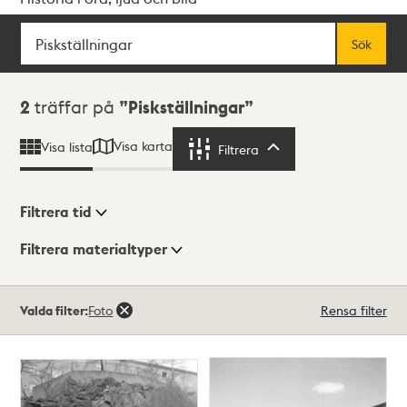
Sök
Fritextsök
Sök
Sökresultat
2
träffar på
Piskställningar
Visa karta
Visa lista
Filtrera
Filtrera
Filtrera tid
Filtrera materialtyper
Visningsläge
Totalt
Valda filter:
Foto
Rensa filter
2
träffar
Lista
Karta