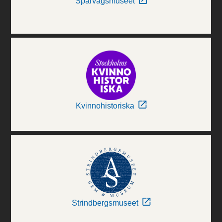
Spårvägsmuseet
Kvinnohistoriska
Strindbergsmuseet