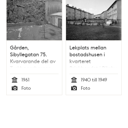
Gården,
Lekplats mellan
Sibyllegatan 75.
bostadshusen i
Kvarvarande del av
kvarteret
Tyskbagarbergen.
Brickbandet i Riksby.
1961
1940 till 1949
Tid
Tid
Foto
Foto
Typ
Typ