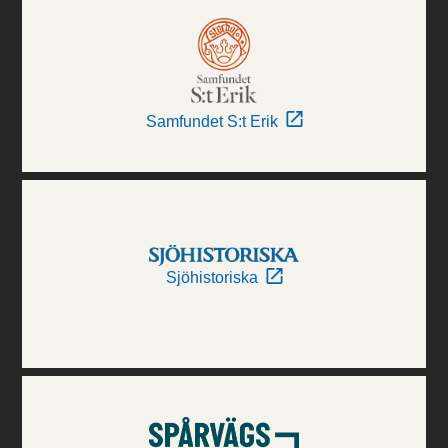
Samfundet S:t Erik
Sjöhistoriska