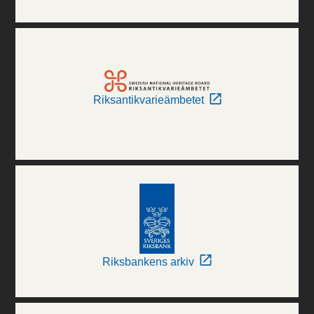
Riksantikvarieämbetet
Riksbankens arkiv