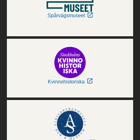
Spårvägsmuseet
Kvinnohistoriska