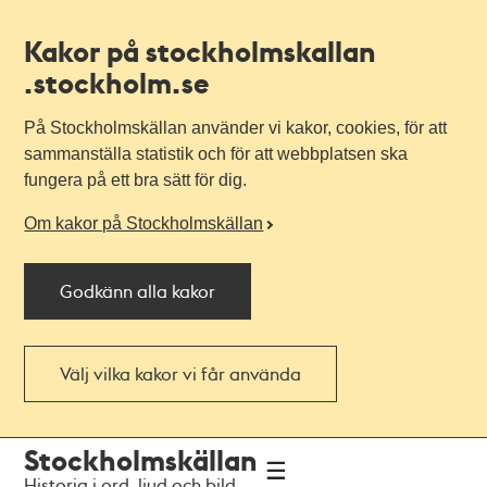
Kakor på stockholmskallan
.stockholm.se
På Stockholmskällan använder vi kakor, cookies, för att
sammanställa statistik och för att webbplatsen ska
fungera på ett bra sätt för dig.
Om kakor på Stockholmskällan
Godkänn alla kakor
Välj vilka kakor vi får använda
Till
Till
Stockholmskällan
navigationen
huvudinnehållet
Historia i ord, ljud och bild