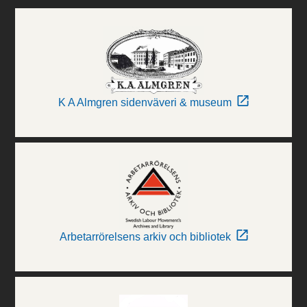
K A Almgren sidenväveri & museum
Arbetarrörelsens arkiv och bibliotek