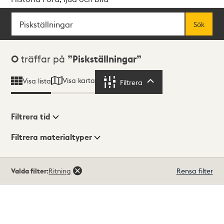
Sök
Fritextsök
Sök
Sökresultat
0
träffar på
Piskställningar
Visa karta
Visa lista
Filtrera
Filtrera
Filtrera tid
Filtrera materialtyper
Visningsläge
Totalt
Valda filter:
Ritning
Rensa filter
0
träffar
Lista
Karta