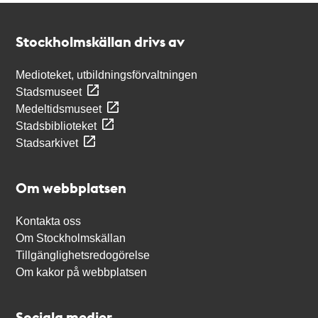
Kontakt
Stockholmskällan
Stockholmskällan drivs av
Medioteket, utbildningsförvaltningen
Stadsmuseet
Medeltidsmuseet
Stadsbiblioteket
Stadsarkivet
Om webbplatsen
Kontakta oss
Om Stockholmskällan
Tillgänglighetsredogörelse
Om kakor på webbplatsen
Sociala medier