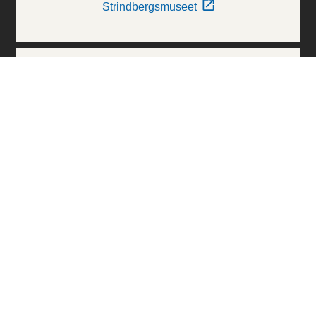
Strindbergsmuseet
Thielska Galleriet
Världskulturmuseerna