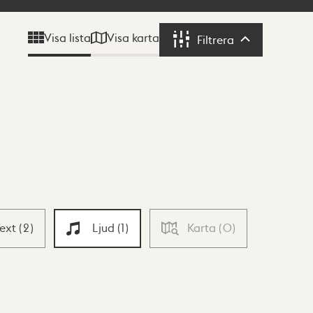
Visa karta
Visa lista
Filtrera
Filtrera
Text
(
2
)
Ljud
(
1
)
Karta
(
0
)