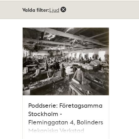
Totalt
Valda filter:
Ljud
1
träffar
Poddserie: Företagsamma
Stockholm -
Fleminggatan 4, Bolinders
Mekaniska Verkstad