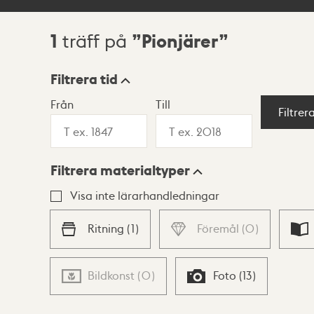
1
Pionjärer
träff på
Sökresultat
Filtrera tid
Från
Till
Visningsläge
Filtrer
Filtrera materialtyper
Lista
Karta
Visa inte lärarhandledningar
Ritning
(
1
)
Föremål
(
0
)
Bildkonst
(
0
)
Foto
(
13
)