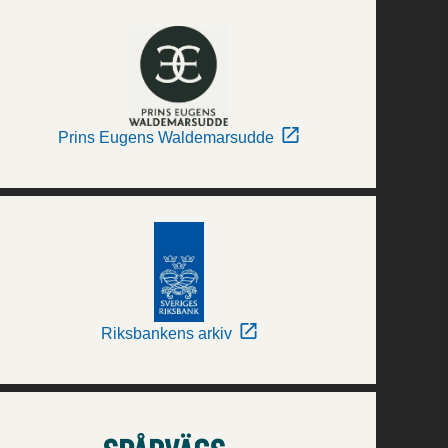
Prins Eugens Waldemarsudde
Riksbankens arkiv