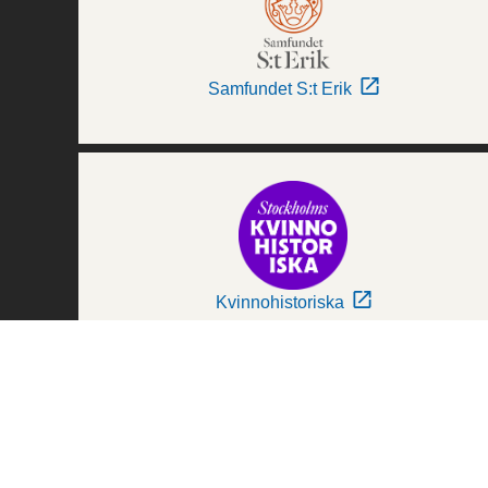
Samfundet S:t Erik
Kvinnohistoriska
Världskulturmuseerna