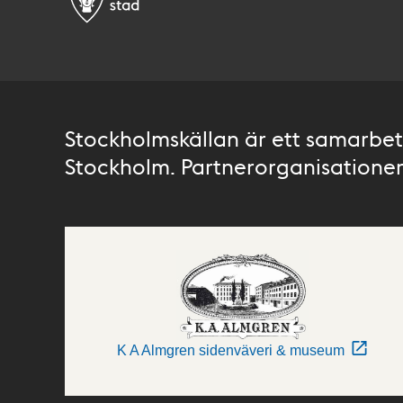
Stockholmskällan är ett samarbete
Stockholm. Partnerorganisationer 
K A Almgren sidenväveri & museum