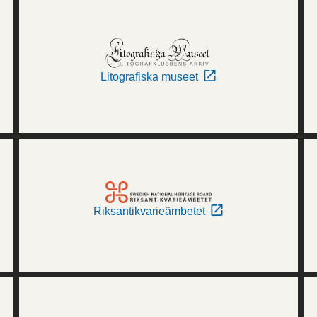
Litografiska museet
Riksantikvarieämbetet