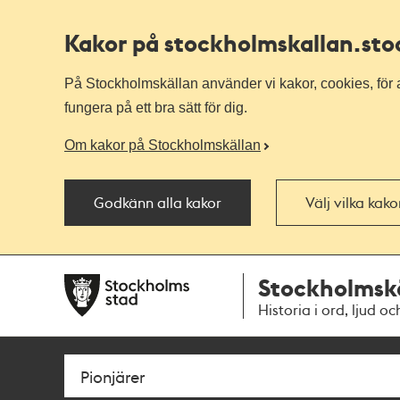
Kakor på stockholmskallan
.st
På Stockholmskällan använder vi kakor, cookies, för a
fungera på ett bra sätt för dig.
Om kakor på Stockholmskällan
Godkänn alla kakor
Välj vilka kak
Till
Till
Stockholmsk
navigationen
huvudinnehållet
Historia i ord, ljud oc
Sök
Fritextsök