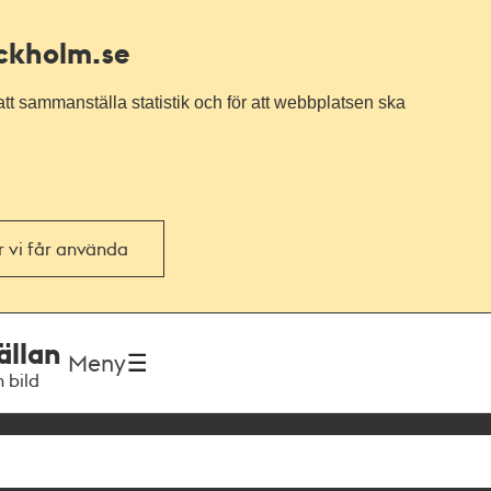
ockholm.se
tt sammanställa statistik och för att webbplatsen ska
or vi får använda
ällan
Meny
h bild