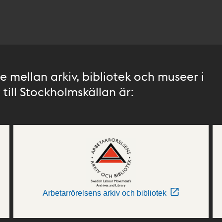
 mellan arkiv, bibliotek och museer i
till Stockholmskällan är:
Arbetarrörelsens arkiv och bibliotek