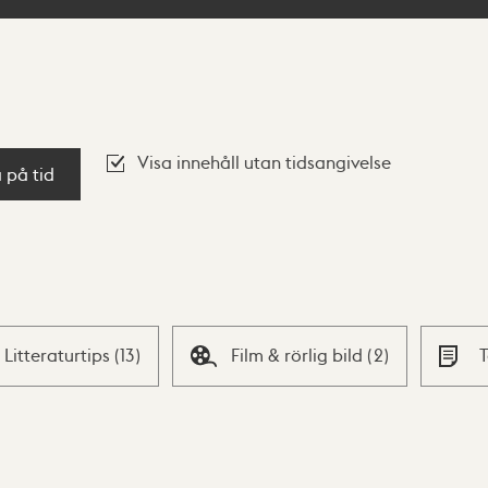
Visa innehåll utan tidsangivelse
a på tid
Litteraturtips
(
13
)
Film & rörlig bild
(
2
)