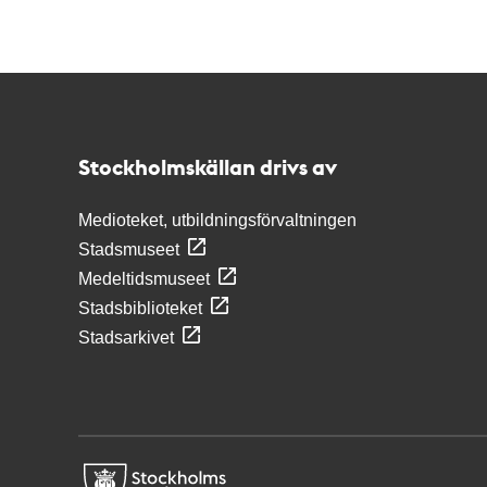
Kontakt
Stockholmskällan
Stockholmskällan drivs av
Medioteket, utbildningsförvaltningen
Stadsmuseet
Medeltidsmuseet
Stadsbiblioteket
Stadsarkivet