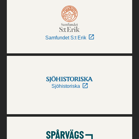
Samfundet S:t Erik
Sjöhistoriska