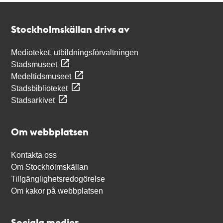
Kontakt
Stockholmskällan
Stockholmskällan drivs av
Medioteket, utbildningsförvaltningen
Stadsmuseet
Medeltidsmuseet
Stadsbiblioteket
Stadsarkivet
Om webbplatsen
Kontakta oss
Om Stockholmskällan
Tillgänglighetsredogörelse
Om kakor på webbplatsen
Sociala medier