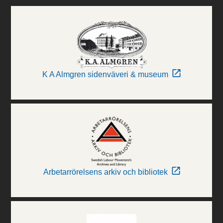
K A Almgren sidenväveri & museum
Arbetarrörelsens arkiv och bibliotek