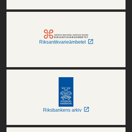
Riksantikvarieämbetet
Riksbankens arkiv