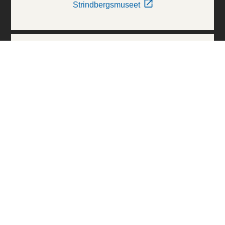
Strindbergsmuseet
Thielska Galleriet
Världskulturmuseerna