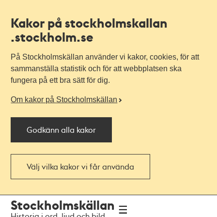
Kakor på stockholmskallan
.stockholm.se
På Stockholmskällan använder vi kakor, cookies, för att
sammanställa statistik och för att webbplatsen ska
fungera på ett bra sätt för dig.
Om kakor på Stockholmskällan
Godkänn alla kakor
Välj vilka kakor vi får använda
Till
Till
Stockholmskällan
navigationen
huvudinnehållet
Historia i ord, ljud och bild