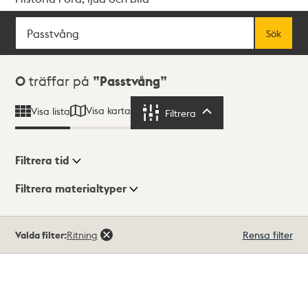
Sök
Fritextsök
Sök
Sökresultat
0
träffar på
Passtvång
Visa karta
Visa lista
Filtrera
Filtrera
Filtrera tid
Filtrera materialtyper
Visningsläge
Totalt
Valda filter:
Ritning
Rensa filter
0
träffar
Lista
Karta