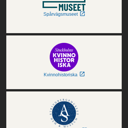
Spårvägsmuseet
Kvinnohistoriska