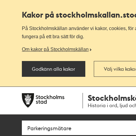
Kakor på stockholmskallan
.st
På Stockholmskällan använder vi kakor, cookies, för a
fungera på ett bra sätt för dig.
Om kakor på Stockholmskällan
Godkänn alla kakor
Välj vilka kak
Till
Till
Stockholmsk
navigationen
huvudinnehållet
Historia i ord, ljud oc
Sök
Fritextsök