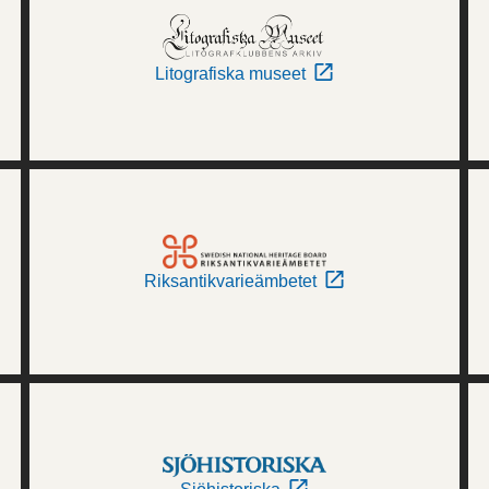
Litografiska museet
Riksantikvarieämbetet