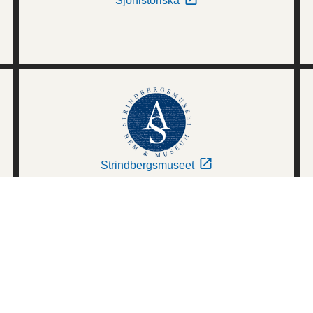
Sjöhistoriska
Strindbergsmuseet