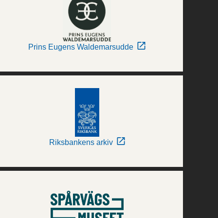
Prins Eugens Waldemarsudde
Riksbankens arkiv