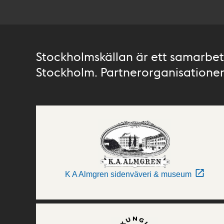
Stockholmskällan är ett samarbete
Stockholm. Partnerorganisationer 
K A Almgren sidenväveri & museum