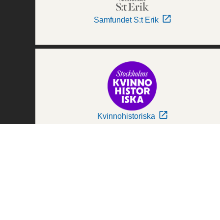
Samfundet S:t Erik
Kvinnohistoriska
Världskulturmuseerna