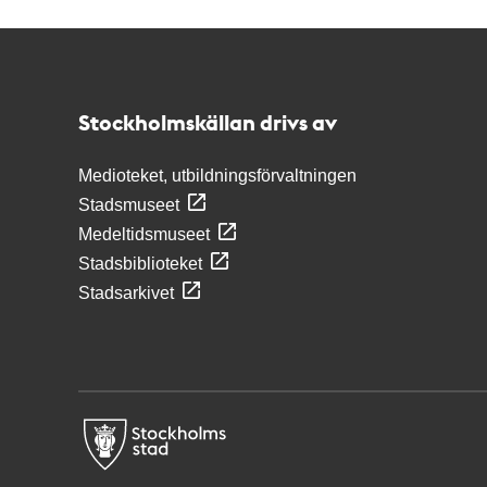
Kontakt
Stockholmskällan
Stockholmskällan drivs av
Medioteket, utbildningsförvaltningen
Stadsmuseet
Medeltidsmuseet
Stadsbiblioteket
Stadsarkivet