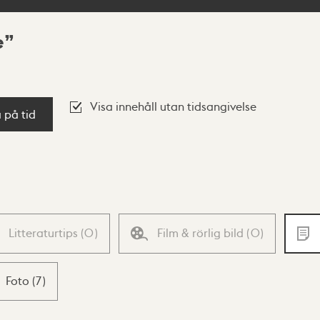
e
Visa innehåll utan tidsangivelse
a på tid
Litteraturtips
(
0
)
Film & rörlig bild
(
0
)
Foto
(
7
)