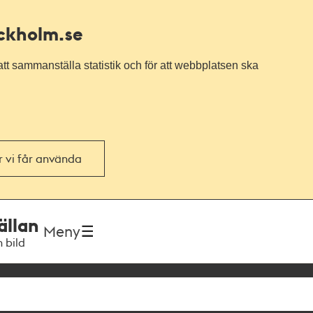
ockholm.se
tt sammanställa statistik och för att webbplatsen ska
or vi får använda
ällan
Meny
h bild