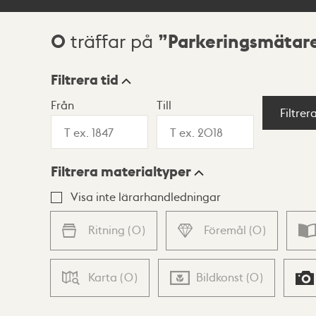
0
Parkeringsmätar
träffar på
Sökresultat
Filtrera tid
Från
Till
Visningsläge
Filtrer
Filtrera materialtyper
Lista
Karta
Visa inte lärarhandledningar
Ritning
(
0
)
Föremål
(
0
)
Karta
(
0
)
Bildkonst
(
0
)