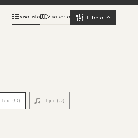
Visa karta
Visa lista
Filtrera
Filtrera
Text
(
0
)
Ljud
(
0
)