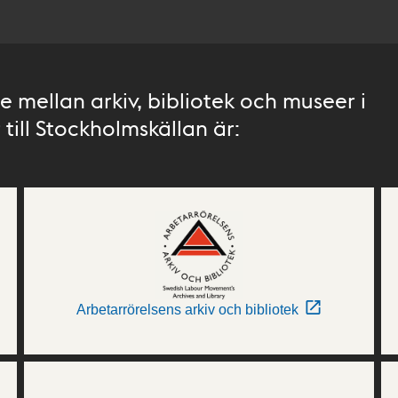
 mellan arkiv, bibliotek och museer i
till Stockholmskällan är:
Arbetarrörelsens arkiv och bibliotek