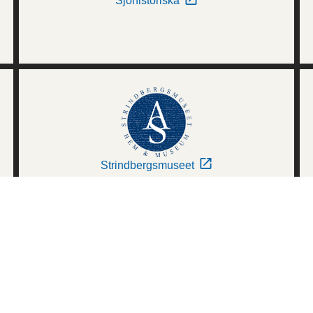
Sjöhistoriska
Strindbergsmuseet