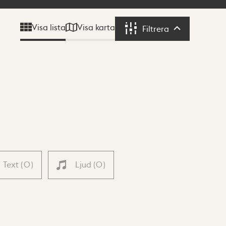
Visa karta
Visa lista
Filtrera
Filtrera
Text
(
0
)
Ljud
(
0
)