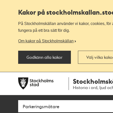
Kakor på stockholmskallan
.st
På Stockholmskällan använder vi kakor, cookies, för a
fungera på ett bra sätt för dig.
Om kakor på Stockholmskällan
Godkänn alla kakor
Välj vilka kak
Till
Till
Stockholmsk
navigationen
huvudinnehållet
Historia i ord, ljud oc
Sök
Fritextsök