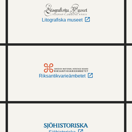
Litografiska museet
Riksantikvarieämbetet