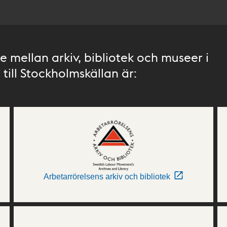
 mellan arkiv, bibliotek och museer i
till Stockholmskällan är:
Arbetarrörelsens arkiv och bibliotek