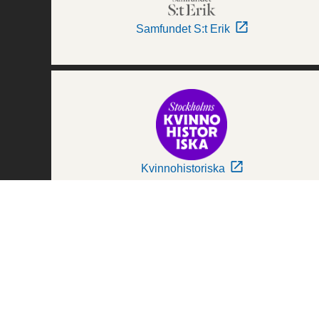
Samfundet S:t Erik
Kvinnohistoriska
Världskulturmuseerna