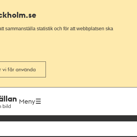
ockholm.se
tt sammanställa statistik och för att webbplatsen ska
or vi får använda
ällan
Meny
h bild