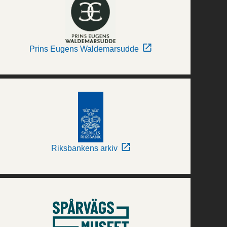
Prins Eugens Waldemarsudde
Riksbankens arkiv