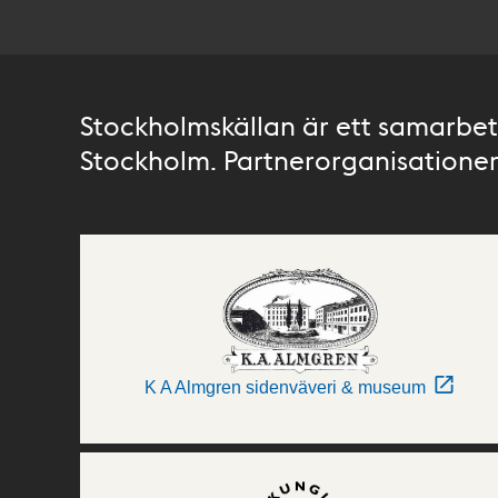
Stockholmskällan är ett samarbete
Stockholm. Partnerorganisationer 
K A Almgren sidenväveri & museum