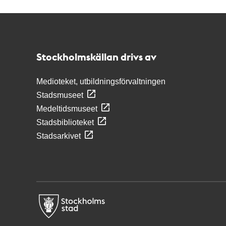
Kontakt
Stockholmskällan
Stockholmskällan drivs av
Medioteket, utbildningsförvaltningen
Stadsmuseet
Medeltidsmuseet
Stadsbiblioteket
Stadsarkivet