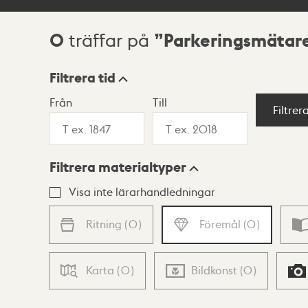
0
Parkeringsmätar
träffar på
Sökresultat
Filtrera tid
Från
Till
Visningsläge
Filtrer
Filtrera materialtyper
Lista
Karta
Visa inte lärarhandledningar
Ritning
(
0
)
Föremål
(
0
)
Karta
(
0
)
Bildkonst
(
0
)