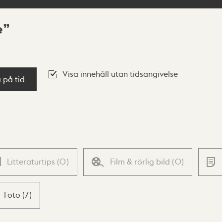
e
Visa innehåll utan tidsangivelse
a på tid
Litteraturtips
(
0
)
Film & rörlig bild
(
0
)
Foto
(
7
)