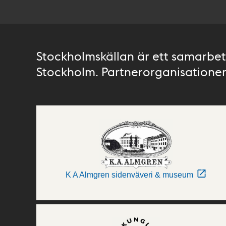
Stockholmskällan är ett samarbete
Stockholm. Partnerorganisationer 
K A Almgren sidenväveri & museum