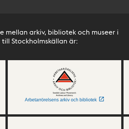
 mellan arkiv, bibliotek och museer i
till Stockholmskällan är:
Arbetarrörelsens arkiv och bibliotek