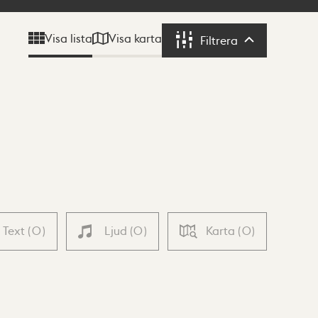
Visa karta
Visa lista
Filtrera
Filtrera
Text
(
0
)
Ljud
(
0
)
Karta
(
0
)