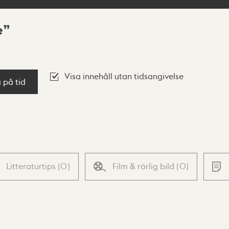
e
Visa innehåll utan tidsangivelse
a på tid
Litteraturtips
(
0
)
Film & rörlig bild
(
0
)