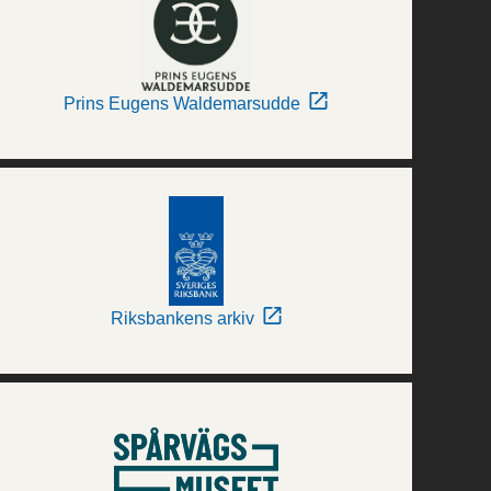
Prins Eugens Waldemarsudde
Riksbankens arkiv