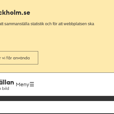
ockholm.se
tt sammanställa statistik och för att webbplatsen ska
or vi får använda
ällan
Meny
h bild