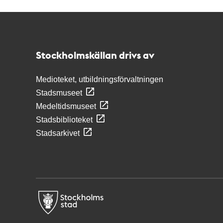
Kontakt
Stockholmskällan
Stockholmskällan drivs av
Medioteket, utbildningsförvaltningen
Stadsmuseet
Medeltidsmuseet
Stadsbiblioteket
Stadsarkivet