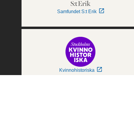
Samfundet S:t Erik
Kvinnohistoriska
Världskulturmuseerna