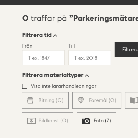
0
Parkeringsmätar
träffar på
Sökresultat
Filtrera tid
Från
Till
Visningsläge
Filtrer
Filtrera materialtyper
Lista
Karta
Visa inte lärarhandledningar
Ritning
(
0
)
Föremål
(
0
)
Bildkonst
(
0
)
Foto
(
7
)