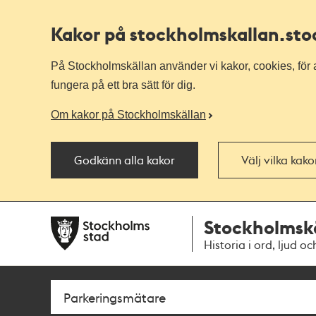
Kakor på stockholmskallan
.st
På Stockholmskällan använder vi kakor, cookies, för a
fungera på ett bra sätt för dig.
Om kakor på Stockholmskällan
Godkänn alla kakor
Välj vilka kak
Till
Till
Stockholmsk
navigationen
huvudinnehållet
Historia i ord, ljud oc
Sök
Fritextsök