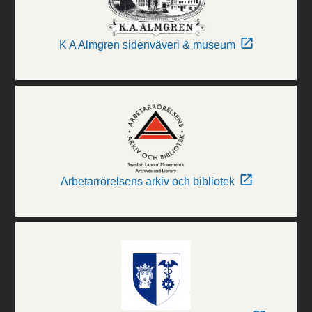
K A Almgren sidenväveri & museum
Arbetarrörelsens arkiv och bibliotek