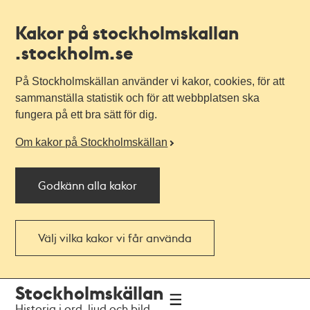
Kakor på stockholmskallan
.stockholm.se
På Stockholmskällan använder vi kakor, cookies, för att
sammanställa statistik och för att webbplatsen ska
fungera på ett bra sätt för dig.
Om kakor på Stockholmskällan
Godkänn alla kakor
Välj vilka kakor vi får använda
Till
Till
Stockholmskällan
navigationen
huvudinnehållet
Historia i ord, ljud och bild