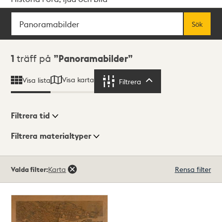
Sök
Fritextsök
Sök
Sökresultat
1
träff på
Panoramabilder
Visa karta
Visa lista
Filtrera
Filtrera
Filtrera tid
Filtrera materialtyper
Visningsläge
Totalt
Valda filter:
Karta
Rensa filter
1
träffar
Lista
Karta