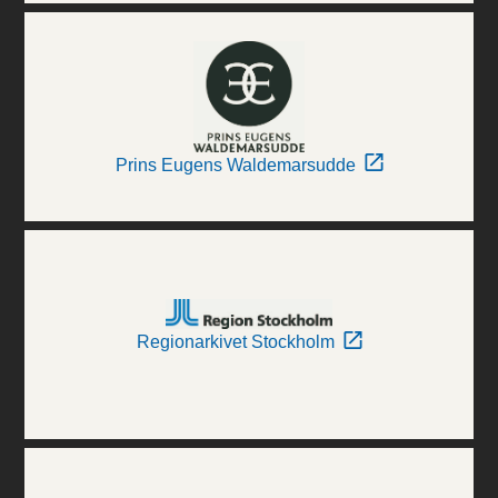
Prins Eugens Waldemarsudde
Regionarkivet Stockholm