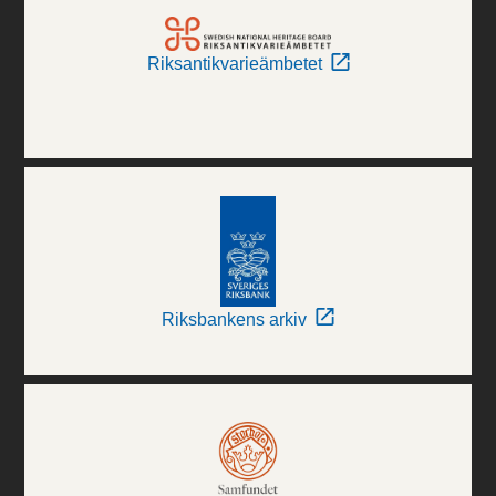
Riksantikvarieämbetet
Riksbankens arkiv