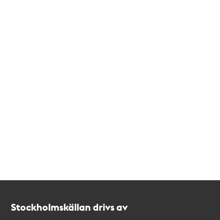
Kontakt
Stockholmskällan
Stockholmskällan drivs av