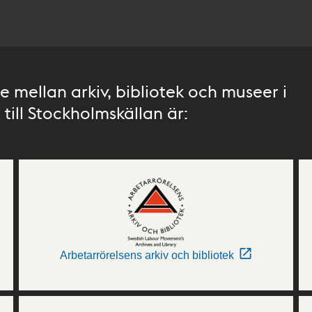
 mellan arkiv, bibliotek och museer i
till Stockholmskällan är:
Arbetarrörelsens arkiv och bibliotek