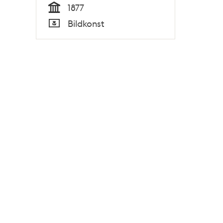
1877
Tid
Bildkonst
Typ