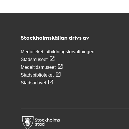
Kontakt
Stockholmskällan
Stockholmskällan drivs av
Medioteket, utbildningsförvaltningen
Stadsmuseet
Medeltidsmuseet
Stadsbiblioteket
Stadsarkivet