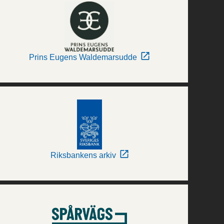
Prins Eugens Waldemarsudde
Riksbankens arkiv