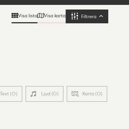
Visa karta
Visa lista
Filtrera
Filtrera
Text
(
0
)
Ljud
(
0
)
Karta
(
0
)