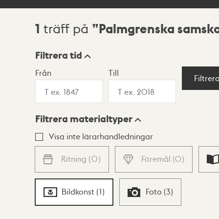
1
Palmgrenska samsk
träff på
Sökresultat
Filtrera tid
Från
Till
Visningsläge
Filtrer
Filtrera materialtyper
Lista
Karta
Visa inte lärarhandledningar
Ritning
(
0
)
Föremål
(
0
)
Bildkonst
(
1
)
Foto
(
3
)