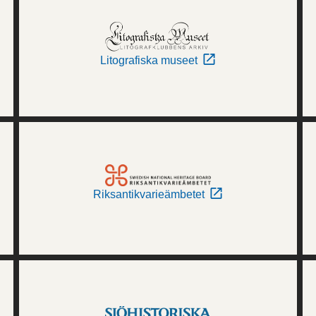
Litografiska museet
Riksantikvarieämbetet