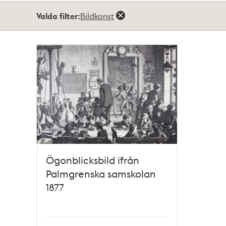
Totalt
Valda filter:
Bildkonst
1
träffar
Ögonblicksbild ifrån
Palmgrenska samskolan
1877