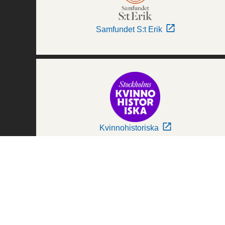
Samfundet S:t Erik
Kvinnohistoriska
Världskulturmuseerna