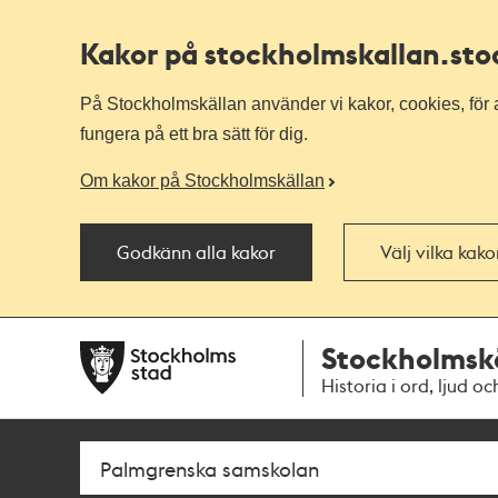
Kakor på stockholmskallan
.st
På Stockholmskällan använder vi kakor, cookies, för a
fungera på ett bra sätt för dig.
Om kakor på Stockholmskällan
Godkänn alla kakor
Välj vilka kak
Till
Till
Stockholmsk
navigationen
huvudinnehållet
Historia i ord, ljud oc
Sök
Fritextsök