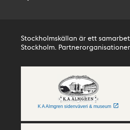
Stockholmskällan är ett samarbete
Stockholm. Partnerorganisationer 
K A Almgren sidenväveri & museum