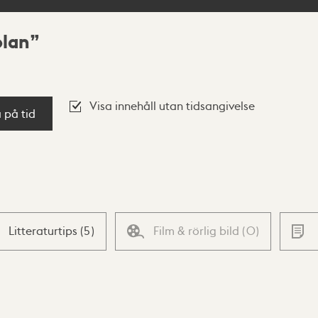
olan
Visa innehåll utan tidsangivelse
a på tid
Litteraturtips
(
5
)
Film & rörlig bild
(
0
)