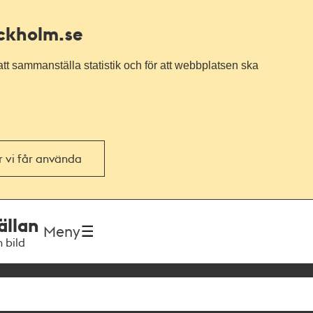
ockholm.se
tt sammanställa statistik och för att webbplatsen ska
or vi får använda
ällan
Meny
h bild