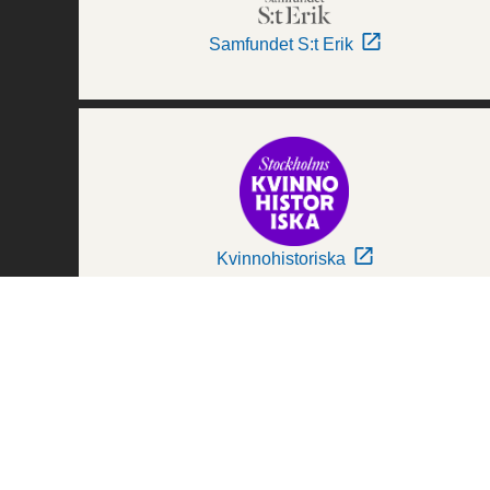
Samfundet S:t Erik
Kvinnohistoriska
Världskulturmuseerna