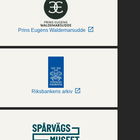
Prins Eugens Waldemarsudde
Riksbankens arkiv