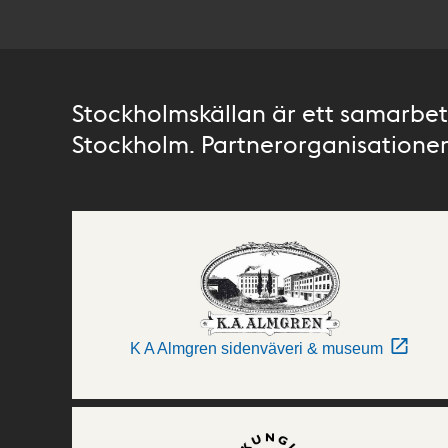
Stockholmskällan är ett samarbete
Stockholm. Partnerorganisationer 
K A Almgren sidenväveri & museum