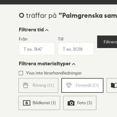
0
Palmgrenska sam
träffar på
Sökresultat
Filtrera tid
Från
Till
Visningsläge
Filtrer
Filtrera materialtyper
Lista
Karta
Visa inte lärarhandledningar
Ritning
(
0
)
Föremål
(
0
)
Bildkonst
(
1
)
Foto
(
3
)