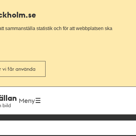
ockholm.se
tt sammanställa statistik och för att webbplatsen ska
or vi får använda
ällan
Meny
h bild