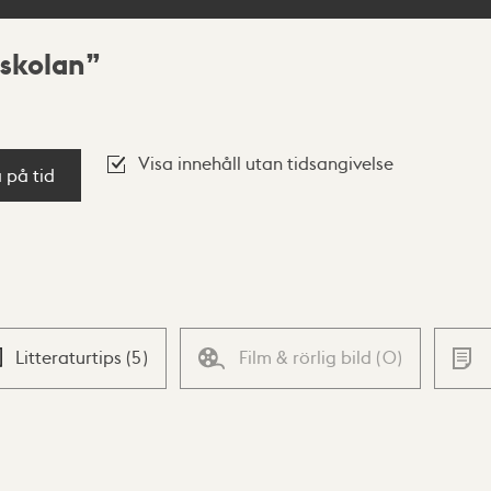
skolan
Visa innehåll utan tidsangivelse
a på tid
Litteraturtips
(
5
)
Film & rörlig bild
(
0
)