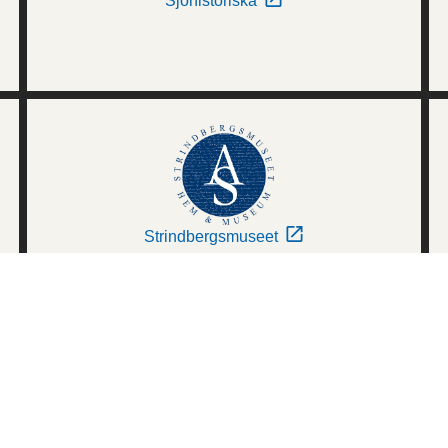
Sjöhistoriska
Strindbergsmuseet