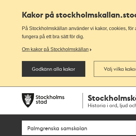
Kakor på stockholmskallan
.st
På Stockholmskällan använder vi kakor, cookies, för a
fungera på ett bra sätt för dig.
Om kakor på Stockholmskällan
Godkänn alla kakor
Välj vilka kak
Till
Till
Stockholmsk
navigationen
huvudinnehållet
Historia i ord, ljud oc
Sök
Fritextsök