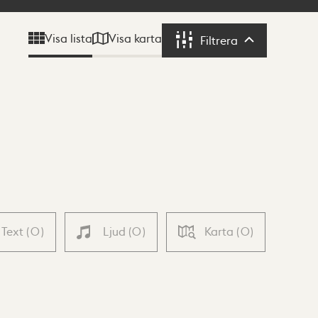
Visa karta
Visa lista
Filtrera
Filtrera
Text
(
0
)
Ljud
(
0
)
Karta
(
0
)