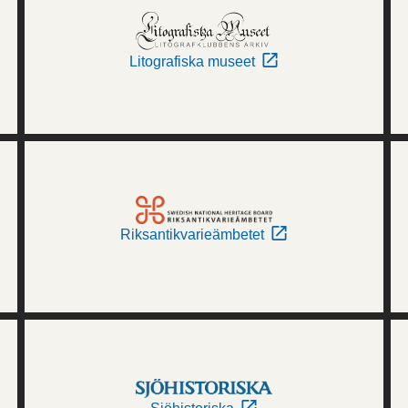
Litografiska museet
Riksantikvarieämbetet