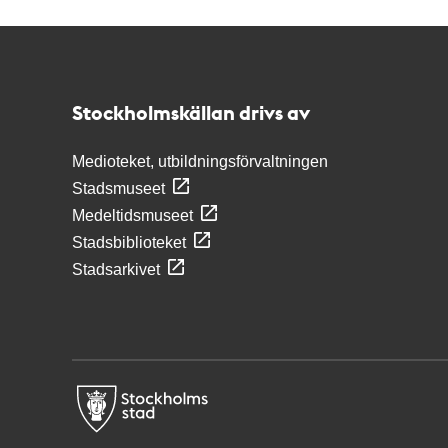
Kontakt
Stockholmskällan
Stockholmskällan drivs av
Medioteket, utbildningsförvaltningen
Stadsmuseet
Medeltidsmuseet
Stadsbiblioteket
Stadsarkivet