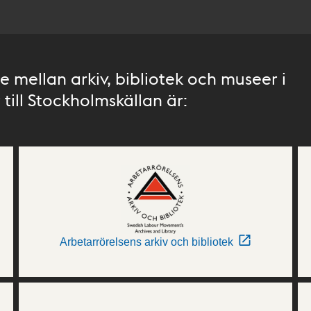
 mellan arkiv, bibliotek och museer i
till Stockholmskällan är:
Arbetarrörelsens arkiv och bibliotek