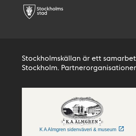
Stockholmskällan är ett samarbete
Stockholm. Partnerorganisationer 
K A Almgren sidenväveri & museum