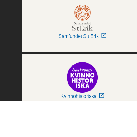
Samfundet S:t Erik
Kvinnohistoriska