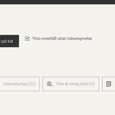
Visa innehåll utan tidsangivelse
a på tid
Litteraturtips
(
0
)
Film & rörlig bild
(
0
)