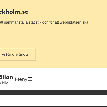
ockholm.se
tt sammanställa statistik och för att webbplatsen ska
or vi får använda
ällan
Meny
h bild