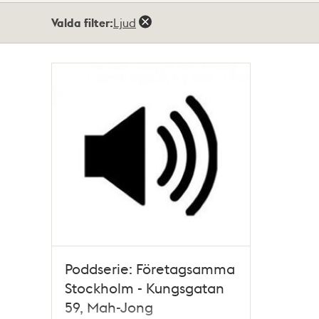
Totalt
Valda filter:
Ljud
1
träffar
Poddserie: Företagsamma
Stockholm - Kungsgatan
59, Mah-Jong