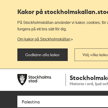
Kakor på stockholmskallan
.st
På Stockholmskällan använder vi kakor, cookies, för a
fungera på ett bra sätt för dig.
Om kakor på Stockholmskällan
Godkänn alla kakor
Välj vilka kak
Till
Till
Stockholmsk
navigationen
huvudinnehållet
Historia i ord, ljud oc
Sök
Fritextsök