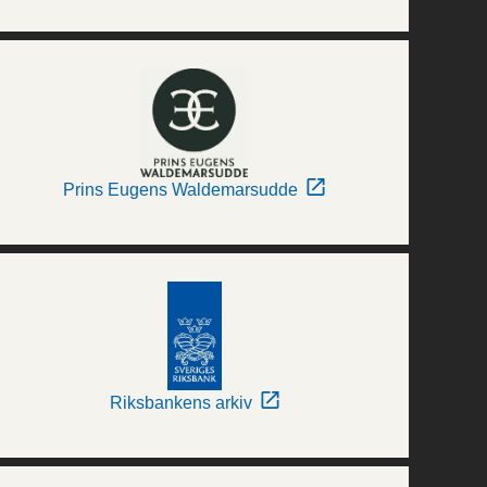
Prins Eugens Waldemarsudde
Riksbankens arkiv