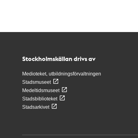
Kontakt
Stockholmskällan
Stockholmskällan drivs av
Medioteket, utbildningsförvaltningen
Stadsmuseet
Medeltidsmuseet
Stadsbiblioteket
Stadsarkivet