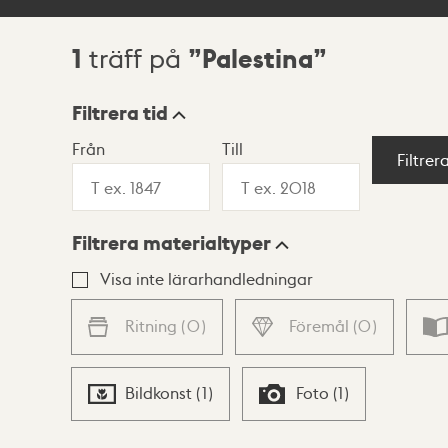
1
Palestina
träff på
Sökresultat
Filtrera tid
Från
Till
Visningsläge
Filtrer
Filtrera materialtyper
Lista
Karta
Visa inte lärarhandledningar
Ritning
(
0
)
Föremål
(
0
)
Bildkonst
(
1
)
Foto
(
1
)