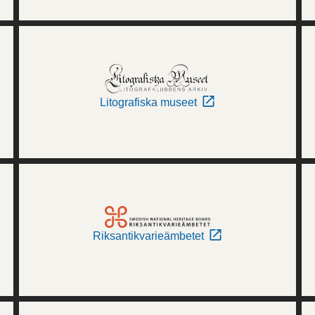
Litografiska museet
Riksantikvarieämbetet