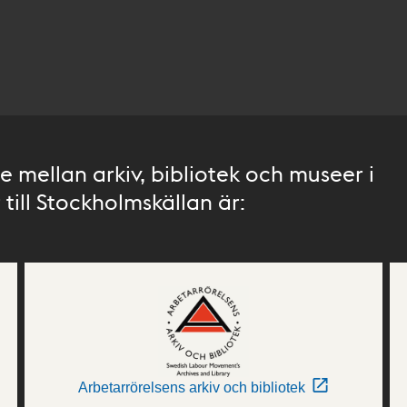
 mellan arkiv, bibliotek och museer i
till Stockholmskällan är:
Arbetarrörelsens arkiv och bibliotek