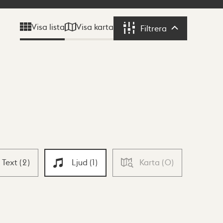
Visa karta
Visa lista
Filtrera
Filtrera
Text
(
2
)
Ljud
(
1
)
Karta
(
0
)