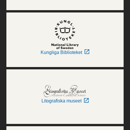
Kungliga Biblioteket
Litografiska museet