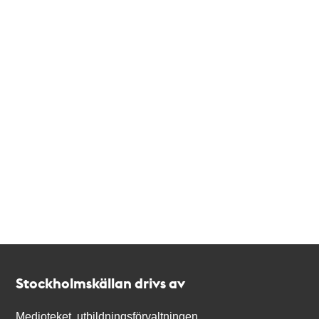
Kontakt
Stockholmskällan
Stockholmskällan drivs av
Medioteket, utbildningsförvaltningen