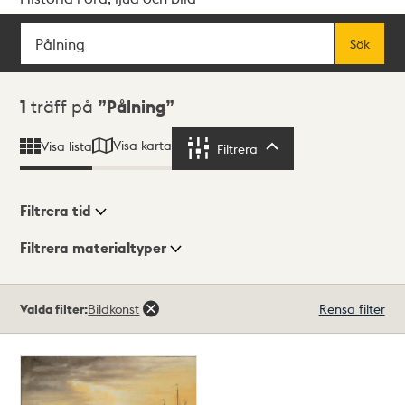
Sök
Fritextsök
Sök
Sökresultat
1
träff på
Pålning
Visa karta
Visa lista
Filtrera
Filtrera
Filtrera tid
Filtrera materialtyper
Visningsläge
Totalt
Valda filter:
Bildkonst
Rensa filter
1
träffar
Lista
Karta