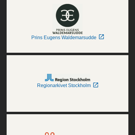
Prins Eugens Waldemarsudde
Regionarkivet Stockholm