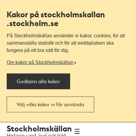
Kakor på stockholmskallan
.stockholm.se
På Stockholmskällan använder vi kakor, cookies, för att
sammanställa statistik och för att webbplatsen ska
fungera på ett bra sätt för dig.
Om kakor på Stockholmskällan
Godkänn alla kakor
Välj vilka kakor vi får använda
Till
Till
Stockholmskällan
navigationen
huvudinnehållet
Historia i ord, ljud och bild