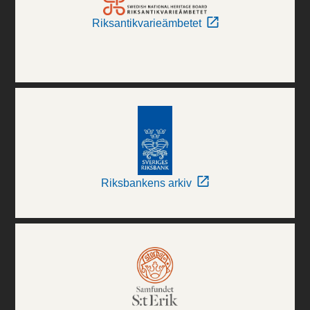
Riksantikvarieämbetet
Riksbankens arkiv