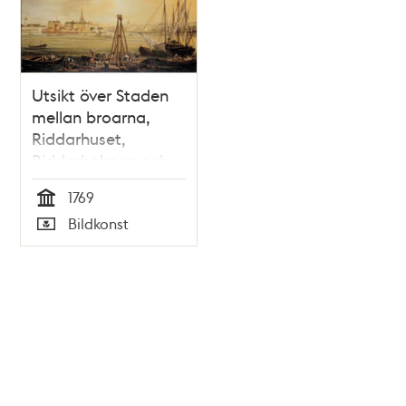
Utsikt över Staden
mellan broarna,
Riddarhuset,
Riddarholmen och
Södermalm
1769
Tid
Bildkonst
Typ