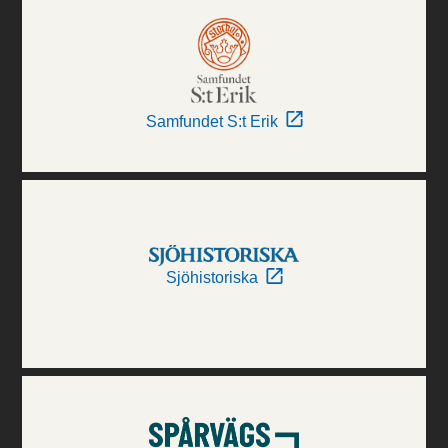
Samfundet S:t Erik
Sjöhistoriska