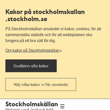
Kakor på stockholmskallan
.stockholm.se
På Stockholmskällan använder vi kakor, cookies, för att
sammanställa statistik och för att webbplatsen ska
fungera på ett bra sätt för dig.
Om kakor på Stockholmskällan
Godkänn alla kakor
Välj vilka kakor vi får använda
Till
Till
Stockholmskällan
navigationen
huvudinnehållet
Historia i ord, ljud och bild