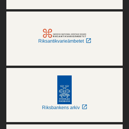
Riksantikvarieämbetet
Riksbankens arkiv