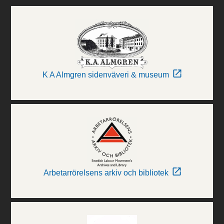
K A Almgren sidenväveri & museum
Arbetarrörelsens arkiv och bibliotek