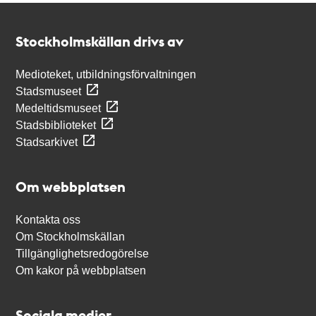
Kontakt
Stockholmskällan
Stockholmskällan drivs av
Medioteket, utbildningsförvaltningen
Stadsmuseet
Medeltidsmuseet
Stadsbiblioteket
Stadsarkivet
Om webbplatsen
Kontakta oss
Om Stockholmskällan
Tillgänglighetsredogörelse
Om kakor på webbplatsen
Sociala medier