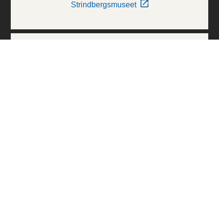
Strindbergsmuseet
Thielska Galleriet
Världskulturmuseerna