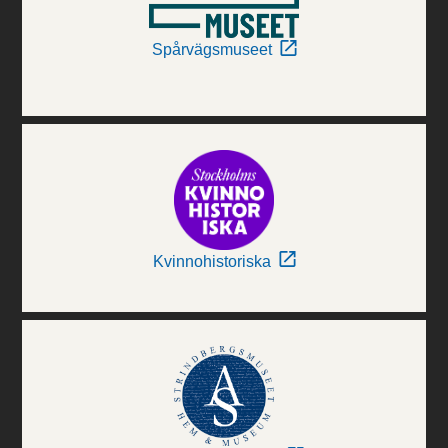
Spårvägsmuseet
Kvinnohistoriska