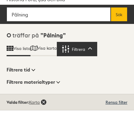
Sök
Fritextsök
Sök
Sökresultat
0
träffar på
Pålning
Visa karta
Visa lista
Filtrera
Filtrera
Filtrera tid
Filtrera materialtyper
Visningsläge
Totalt
Valda filter:
Karta
Rensa filter
0
träffar
Lista
Karta