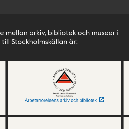
 mellan arkiv, bibliotek och museer i
till Stockholmskällan är:
Arbetarrörelsens arkiv och bibliotek