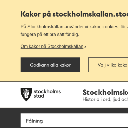
Kakor på stockholmskallan
.st
På Stockholmskällan använder vi kakor, cookies, för a
fungera på ett bra sätt för dig.
Om kakor på Stockholmskällan
Godkänn alla kakor
Välj vilka kak
Till
Till
Stockholmsk
navigationen
huvudinnehållet
Historia i ord, ljud oc
Sök
Fritextsök