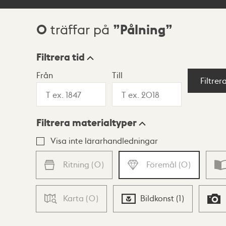
0
Pålning
träffar på
Sökresultat
Filtrera tid
Från
Till
Visningsläge
Filtrer
Filtrera materialtyper
Lista
Karta
Visa inte lärarhandledningar
Ritning
(
0
)
Föremål
(
0
)
Karta
(
0
)
Bildkonst
(
1
)