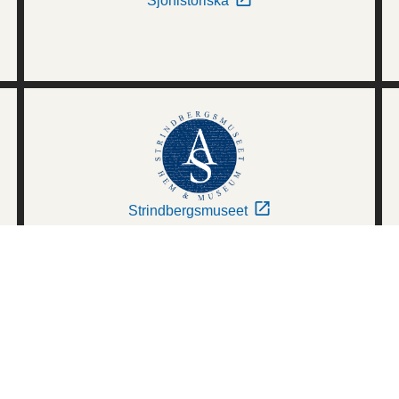
Sjöhistoriska
Strindbergsmuseet