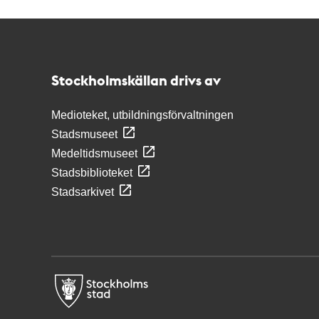
Kontakt
Stockholmskällan
Stockholmskällan drivs av
Medioteket, utbildningsförvaltningen
Stadsmuseet
Medeltidsmuseet
Stadsbiblioteket
Stadsarkivet