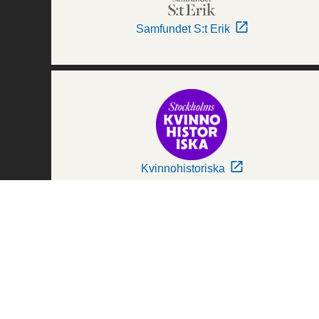
Samfundet S:t Erik
Kvinnohistoriska
Världskulturmuseerna