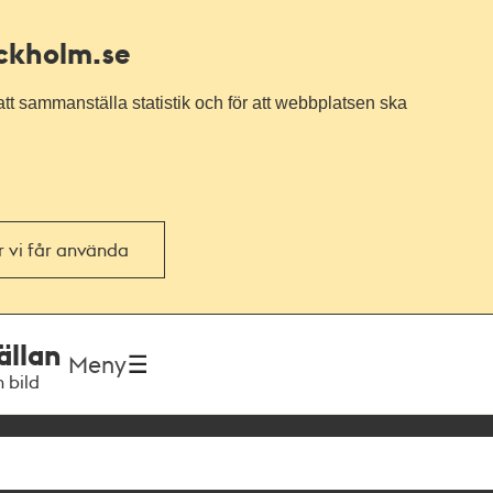
ockholm.se
tt sammanställa statistik och för att webbplatsen ska
or vi får använda
ällan
Meny
h bild