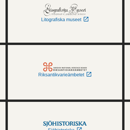
Litografiska museet
Riksantikvarieämbetet