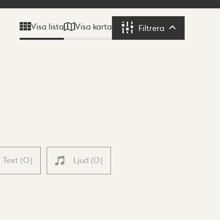
Visa karta
Visa lista
Filtrera
Filtrera
Text
(
0
)
Ljud
(
0
)