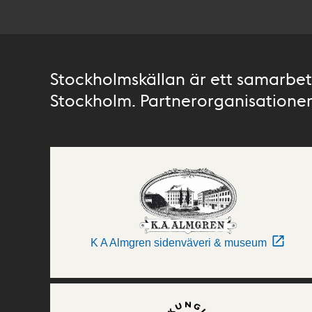
Stockholmskällan är ett samarbete
Stockholm. Partnerorganisationer 
K A Almgren sidenväveri & museum