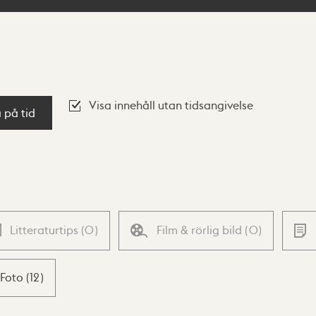
Visa innehåll utan tidsangivelse
a på tid
Litteraturtips
(
0
)
Film & rörlig bild
(
0
)
Foto
(
12
)