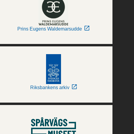
Prins Eugens Waldemarsudde
Riksbankens arkiv