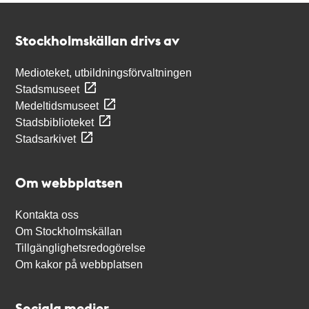
Kontakt
Stockholmskällan
Stockholmskällan drivs av
Medioteket, utbildningsförvaltningen
Stadsmuseet
Medeltidsmuseet
Stadsbiblioteket
Stadsarkivet
Om webbplatsen
Kontakta oss
Om Stockholmskällan
Tillgänglighetsredogörelse
Om kakor på webbplatsen
Sociala medier