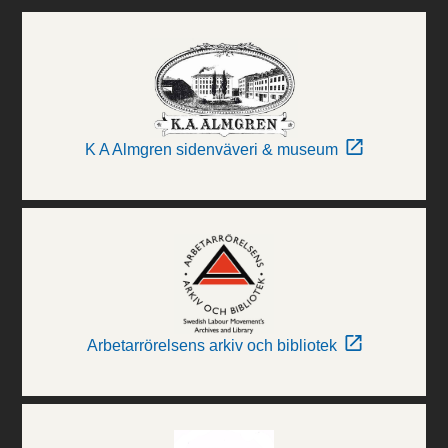
K A Almgren sidenväveri & museum
Arbetarrörelsens arkiv och bibliotek