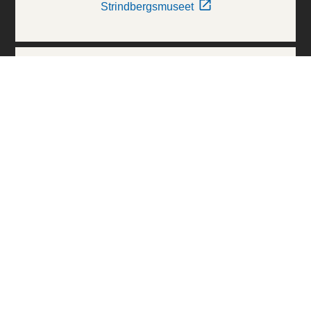
Strindbergsmuseet
Thielska Galleriet
Världskulturmuseerna