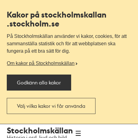
Kakor på stockholmskallan
.stockholm.se
På Stockholmskällan använder vi kakor, cookies, för att
sammanställa statistik och för att webbplatsen ska
fungera på ett bra sätt för dig.
Om kakor på Stockholmskällan
Godkänn alla kakor
Välj vilka kakor vi får använda
Till
Till
Stockholmskällan
navigationen
huvudinnehållet
Historia i ord, ljud och bild