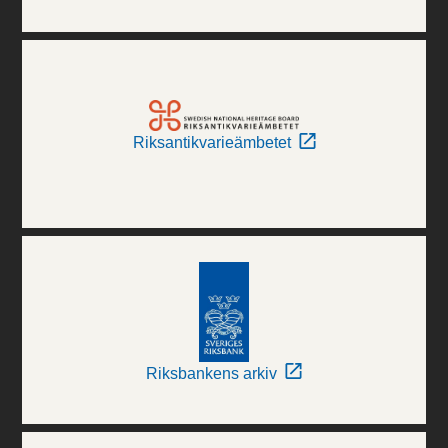
Riksantikvarieämbetet
Riksbankens arkiv