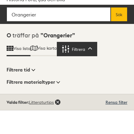
Sök
Fritextsök
Sök
Sökresultat
0
träffar på
Orangerier
Visa karta
Visa lista
Filtrera
Filtrera
Filtrera tid
Filtrera materialtyper
Visningsläge
Totalt
Valda filter:
Litteraturtips
Rensa filter
0
träffar
Lista
Karta