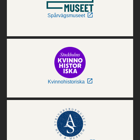
Spårvägsmuseet
Kvinnohistoriska