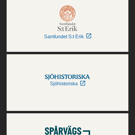
Samfundet S:t Erik
Sjöhistoriska