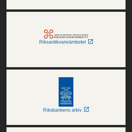
Riksantikvarieämbetet
Riksbankens arkiv