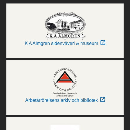
K A Almgren sidenväveri & museum
Arbetarrörelsens arkiv och bibliotek