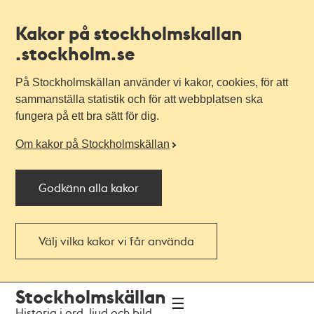
Kakor på stockholmskallan
.stockholm.se
På Stockholmskällan använder vi kakor, cookies, för att
sammanställa statistik och för att webbplatsen ska
fungera på ett bra sätt för dig.
Om kakor på Stockholmskällan
Godkänn alla kakor
Välj vilka kakor vi får använda
Till
Till
Stockholmskällan
navigationen
huvudinnehållet
Historia i ord, ljud och bild