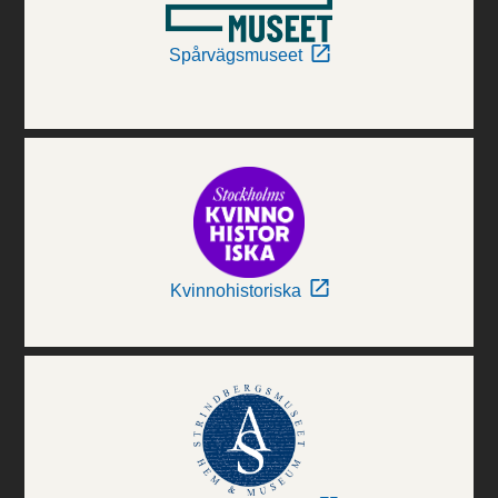
Spårvägsmuseet
Kvinnohistoriska