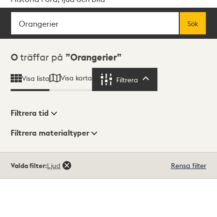
Sök
Fritextsök
Sök
Sökresultat
0
träffar på
Orangerier
Visa karta
Visa lista
Filtrera
Filtrera
Filtrera tid
Filtrera materialtyper
Visningsläge
Totalt
Valda filter:
Ljud
Rensa filter
0
träffar
Lista
Karta