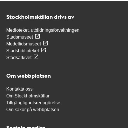
Kontakt
Stockholmskällan
Stockholmskällan drivs av
Medioteket, utbildningsförvaltningen
Stadsmuseet
Medeltidsmuseet
Stadsbiblioteket
Stadsarkivet
Om webbplatsen
Kontakta oss
Om Stockholmskällan
Tillgänglighetsredogörelse
Om kakor på webbplatsen
Sociala medier