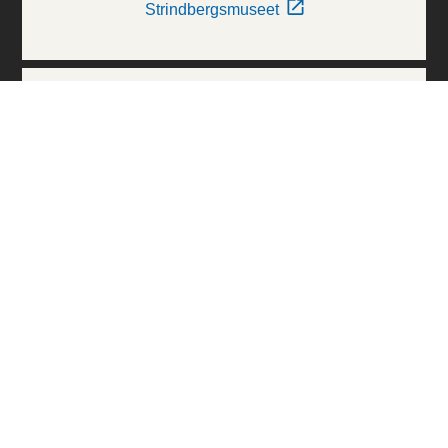
Strindbergsmuseet
Thielska Galleriet
Världskulturmuseerna