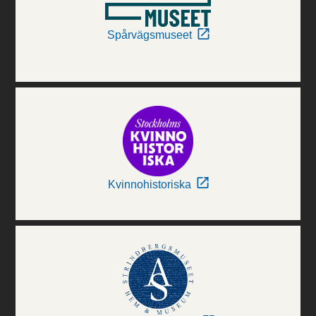
Spårvägsmuseet
Kvinnohistoriska