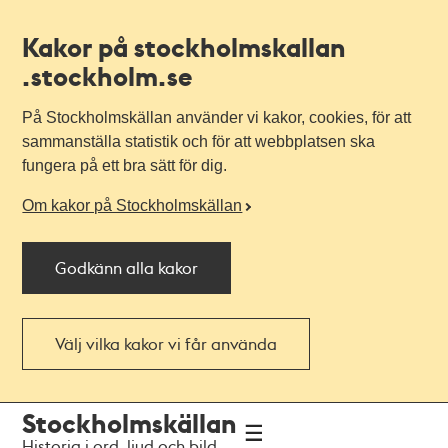
Kakor på stockholmskallan
.stockholm.se
På Stockholmskällan använder vi kakor, cookies, för att
sammanställa statistik och för att webbplatsen ska
fungera på ett bra sätt för dig.
Om kakor på Stockholmskällan
Godkänn alla kakor
Välj vilka kakor vi får använda
Till
Till
Stockholmskällan
navigationen
huvudinnehållet
Historia i ord, ljud och bild