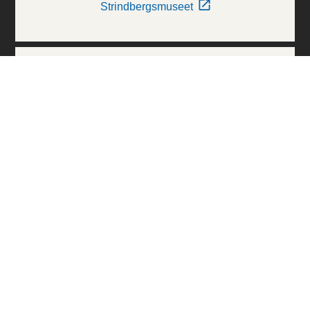
Strindbergsmuseet
Thielska Galleriet
Världskulturmuseerna