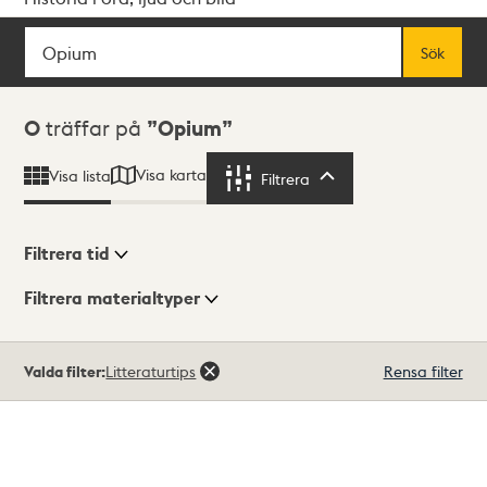
Sök
Fritextsök
Sök
Sökresultat
0
träffar på
Opium
Visa karta
Visa lista
Filtrera
Filtrera
Filtrera tid
Filtrera materialtyper
Visningsläge
Totalt
Valda filter:
Litteraturtips
Rensa filter
0
träffar
Lista
Karta