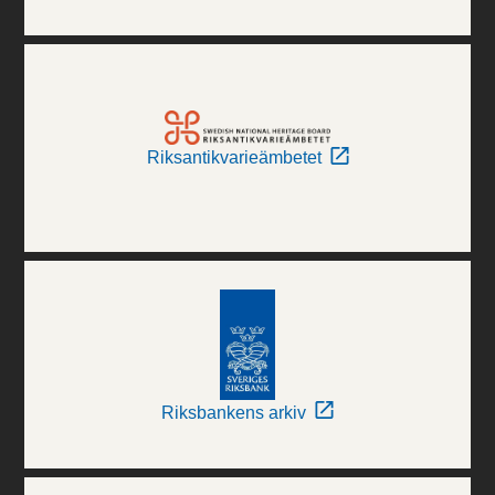
Riksantikvarieämbetet
Riksbankens arkiv