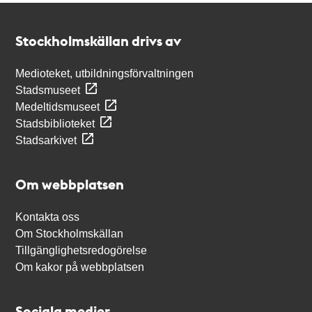
Kontakt
Stockholmskällan
Stockholmskällan drivs av
Medioteket, utbildningsförvaltningen
Stadsmuseet
Medeltidsmuseet
Stadsbiblioteket
Stadsarkivet
Om webbplatsen
Kontakta oss
Om Stockholmskällan
Tillgänglighetsredogörelse
Om kakor på webbplatsen
Sociala medier