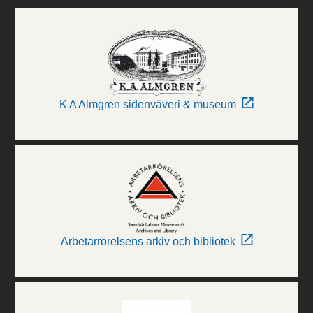
K A Almgren sidenväveri & museum
Arbetarrörelsens arkiv och bibliotek