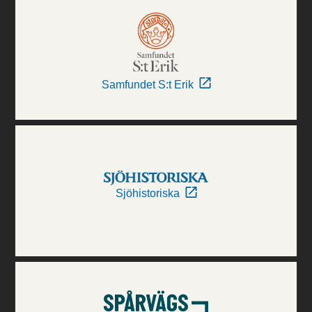
Samfundet S:t Erik
Sjöhistoriska