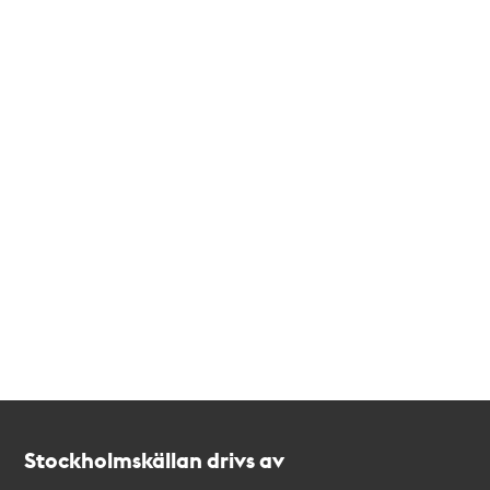
Kontakt
Stockholmskällan
Stockholmskällan drivs av