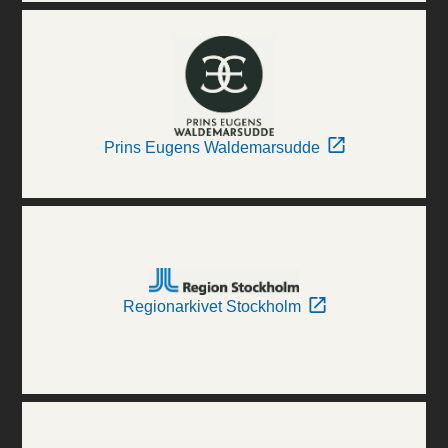
Prins Eugens Waldemarsudde
Regionarkivet Stockholm