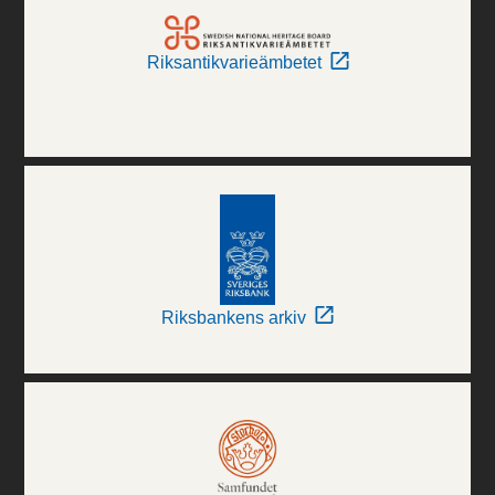
Riksantikvarieämbetet
Riksbankens arkiv