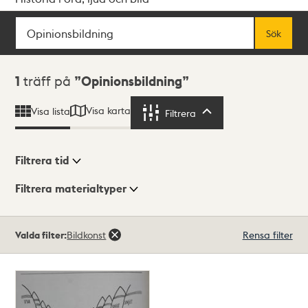
Sök
Fritextsök
Sök
Sökresultat
1
träff på
Opinionsbildning
Visa karta
Visa lista
Filtrera
Filtrera
Filtrera tid
Filtrera materialtyper
Visningsläge
Totalt
Valda filter:
Bildkonst
Rensa filter
1
träffar
Lista
Karta