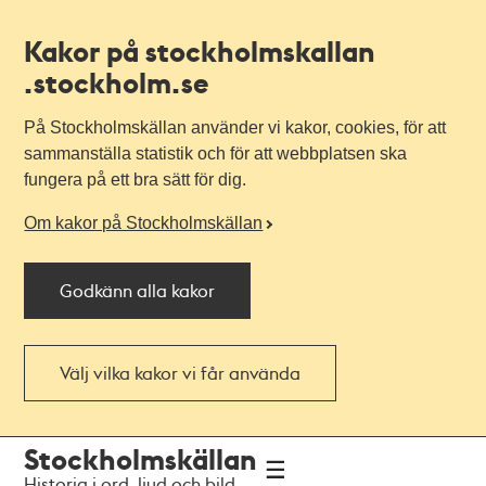
Kakor på stockholmskallan
.stockholm.se
På Stockholmskällan använder vi kakor, cookies, för att
sammanställa statistik och för att webbplatsen ska
fungera på ett bra sätt för dig.
Om kakor på Stockholmskällan
Godkänn alla kakor
Välj vilka kakor vi får använda
Till
Till
Stockholmskällan
navigationen
huvudinnehållet
Historia i ord, ljud och bild