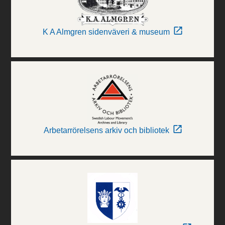
K A Almgren sidenväveri & museum
Arbetarrörelsens arkiv och bibliotek