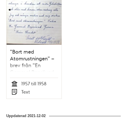
”Bort med
Atomrustningen” –
brev från ”En
Gammal Beprövad
Gumma från
1957 till 1958
Landet” 1958
Tid
Text
Typ
Uppdaterad
2021-12-02