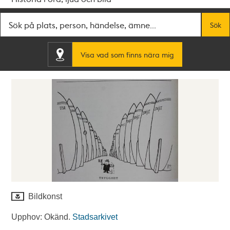
Fritextsök
Sök
Visa vad som finns nära mig
Bildkonst
Upphov: Okänd.
Stadsarkivet