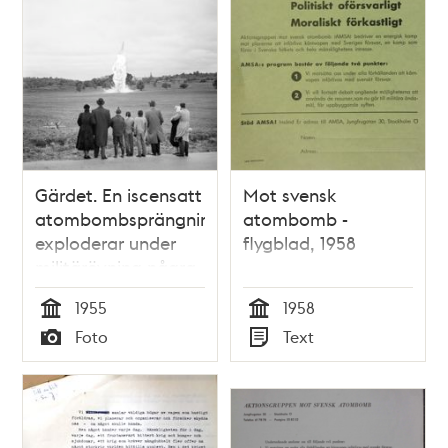
Gärdet. En iscensatt
Mot svensk
atombombsprängning
atombomb -
exploderar under
flygblad, 1958
militärövning några
hundra meter
1955
1958
nedanför Borgen.
Tid
Tid
Foto
Text
Typ
Typ