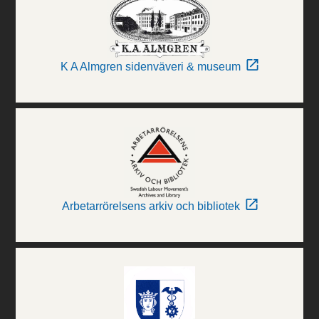
K A Almgren sidenväveri & museum
Arbetarrörelsens arkiv och bibliotek