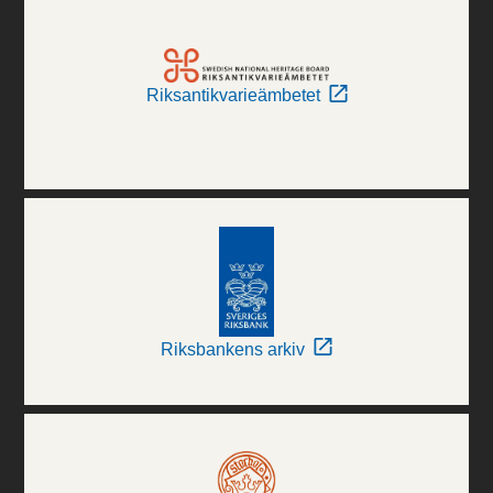
Riksantikvarieämbetet
Riksbankens arkiv