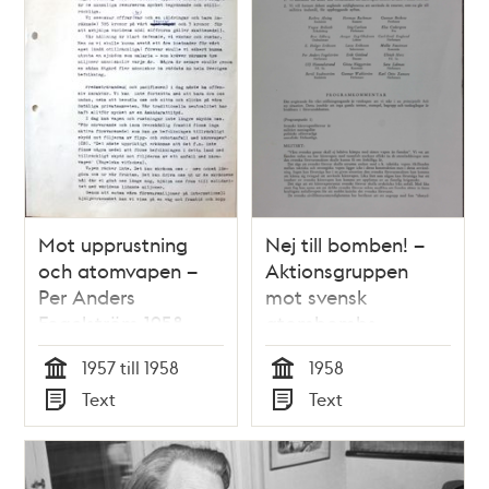
Mot upprustning
Nej till bomben! –
och atomvapen –
Aktionsgruppen
Per Anders
mot svensk
Fogelström 1958
atombombs
program, 1958
1957 till 1958
1958
Tid
Tid
Text
Text
Typ
Typ