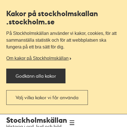
Kakor på stockholmskallan
.stockholm.se
På Stockholmskällan använder vi kakor, cookies, för att
sammanställa statistik och för att webbplatsen ska
fungera på ett bra sätt för dig.
Om kakor på Stockholmskällan
Godkänn alla kakor
Välj vilka kakor vi får använda
Till
Till
Stockholmskällan
navigationen
huvudinnehållet
Historia i ord, ljud och bild