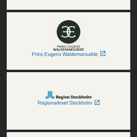
Prins Eugens Waldemarsudde
Regionarkivet Stockholm