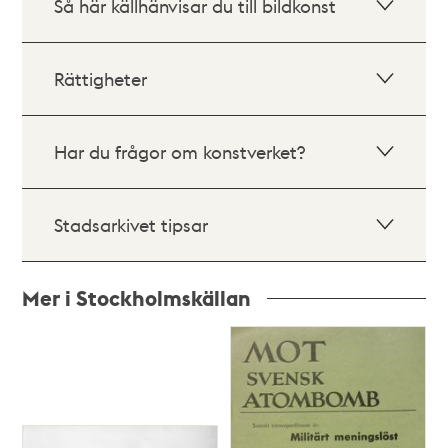
Så här källhänvisar du till bildkonst
Rättigheter
Har du frågor om konstverket?
Stadsarkivet tipsar
Mer i Stockholmskällan
Relaterade
poster
och
teman