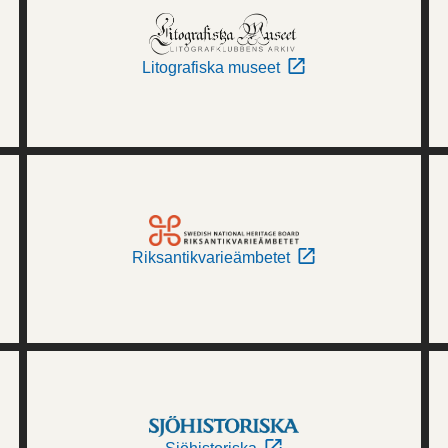
Litografiska museet
Riksantikvarieämbetet