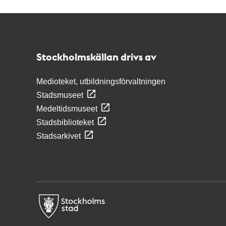
Kontakt
Stockholmskällan
Stockholmskällan drivs av
Medioteket, utbildningsförvaltningen
Stadsmuseet
Medeltidsmuseet
Stadsbiblioteket
Stadsarkivet