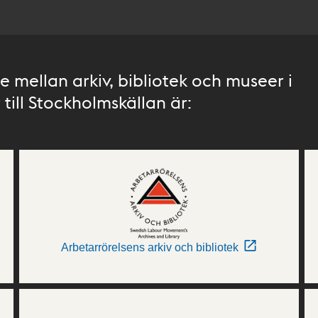
 mellan arkiv, bibliotek och museer i
till Stockholmskällan är:
Arbetarrörelsens arkiv och bibliotek