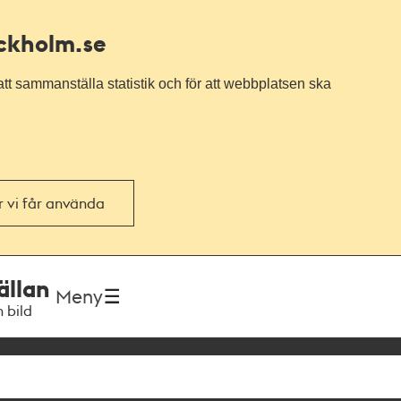
ockholm.se
tt sammanställa statistik och för att webbplatsen ska
or vi får använda
ällan
Meny
h bild