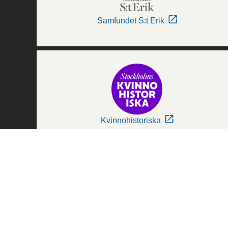
Samfundet S:t Erik
Kvinnohistoriska
Världskulturmuseerna