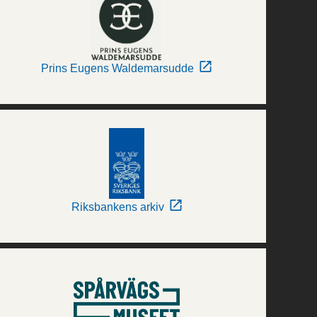
Prins Eugens Waldemarsudde
Riksbankens arkiv