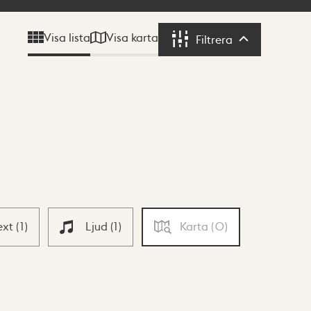
Visa karta
Visa lista
Filtrera
Filtrera
ext
(
1
)
Ljud
(
1
)
Karta
(
0
)