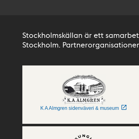
Stockholmskällan är ett samarbete
Stockholm. Partnerorganisationer 
K A Almgren sidenväveri & museum