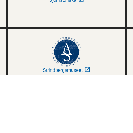
Sjöhistoriska
Strindbergsmuseet