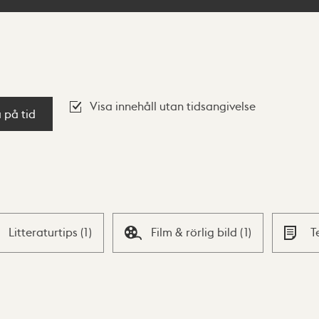
Visa innehåll utan tidsangivelse
a på tid
Litteraturtips
(
1
)
Film & rörlig bild
(
1
)
T