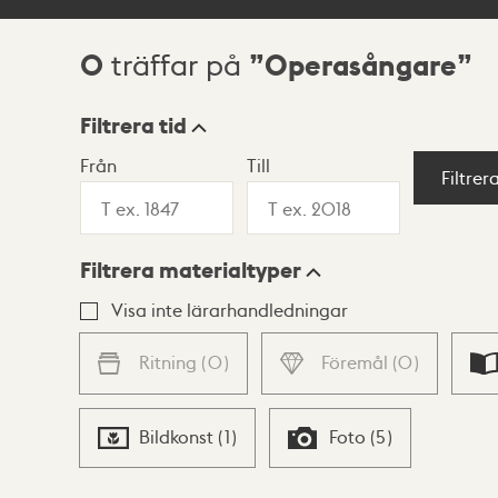
0
Operasångare
träffar på
Sökresultat
Filtrera tid
Från
Till
Visningsläge
Filtrer
Filtrera materialtyper
Lista
Karta
Visa inte lärarhandledningar
Ritning
(
0
)
Föremål
(
0
)
Bildkonst
(
1
)
Foto
(
5
)