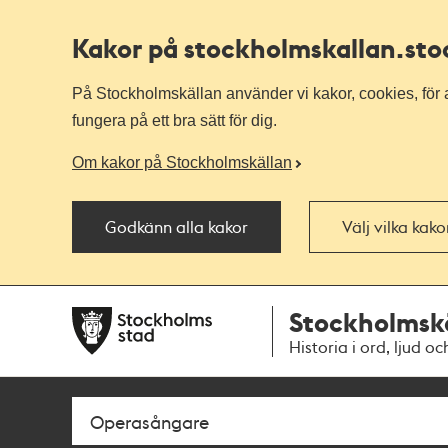
Kakor på stockholmskallan
.st
På Stockholmskällan använder vi kakor, cookies, för a
fungera på ett bra sätt för dig.
Om kakor på Stockholmskällan
Godkänn alla kakor
Välj vilka kak
Till
Till
Stockholmsk
navigationen
huvudinnehållet
Historia i ord, ljud oc
Sök
Fritextsök