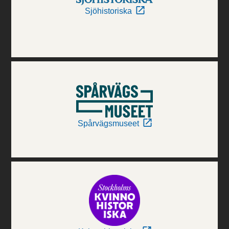
Sjöhistoriska
Spårvägsmuseet