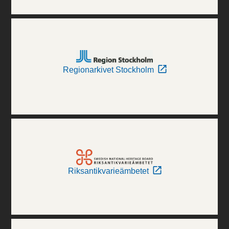
Regionarkivet Stockholm
Riksantikvarieämbetet