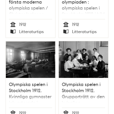
första moderna
olympiaden :
olympiska spelen /
olympiska spelen i
Christer Isaksson
Stockholm 1912 i bild
och ord
1912
1912
Tid
Tid
Litteraturtips
Litteraturtips
Typ
Typ
Olympiska spelen i
Olympiska spelen i
Stockholm 1912.
Stockholm 1912.
Kvinnliga gymnaster
Grupporträtt av den
inkvarterade i
kvinnliga
logement.
olympiastyrelsen vid
1912
1912