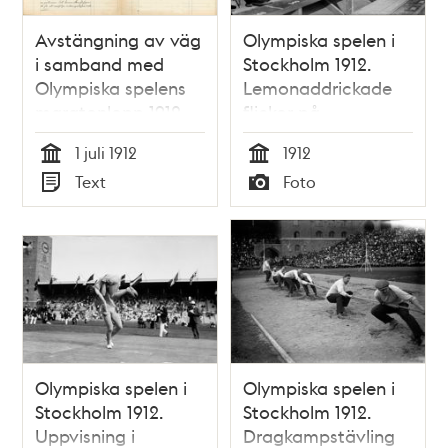
Avstängning av väg
Olympiska spelen i
i samband med
Stockholm 1912.
Olympiska spelens
Lemonaddrickade
maratonlopp 1912
flickor på
publikläktaren.
1 juli 1912
1912
Tid
Tid
Text
Foto
Typ
Typ
Olympiska spelen i
Olympiska spelen i
Stockholm 1912.
Stockholm 1912.
Uppvisning i
Dragkampstävling