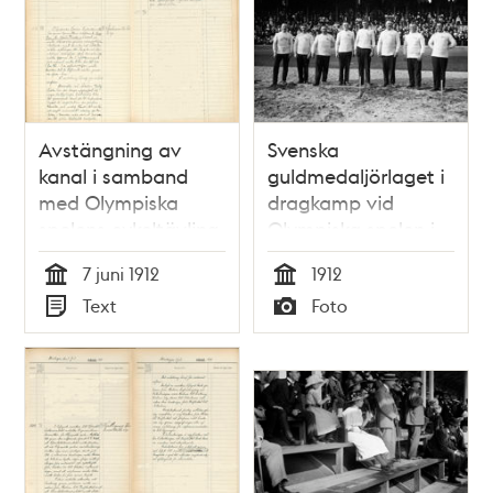
Avstängning av
Svenska
kanal i samband
guldmedaljörlaget i
med Olympiska
dragkamp vid
spelens cykeltävling
Olympiska spelen i
1912
Stockholm 1912
7 juni 1912
1912
Tid
Tid
Text
Foto
Typ
Typ