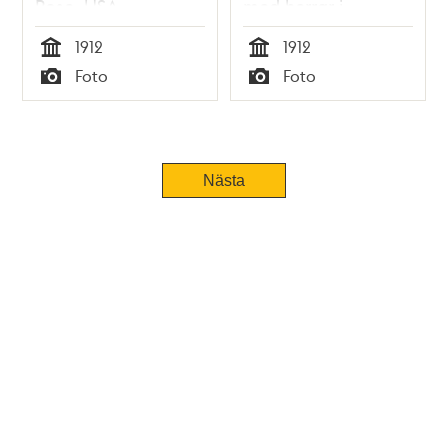
Rose, USA
med herrar i
Olympiahemmet.
1912
1912
Tid
Tid
Foto
Foto
Typ
Typ
Nästa