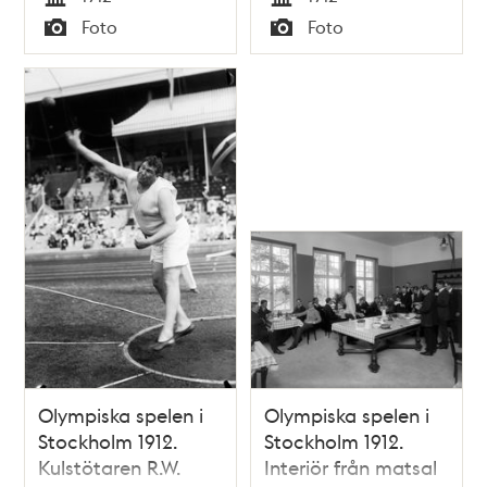
ett bord.
Tid
Tid
Foto
Foto
Typ
Typ
Olympiska spelen i
Olympiska spelen i
Stockholm 1912.
Stockholm 1912.
Kulstötaren R.W.
Interiör från matsal