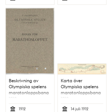
Typ
Typ
Djurgårdsbrunnsviken.
Beskrivning av
Karta över
Olympiska spelens
Olympiska spelens
maratonloppsbana
maratonloppsbana
1912
1912
1912
14 juli 1912