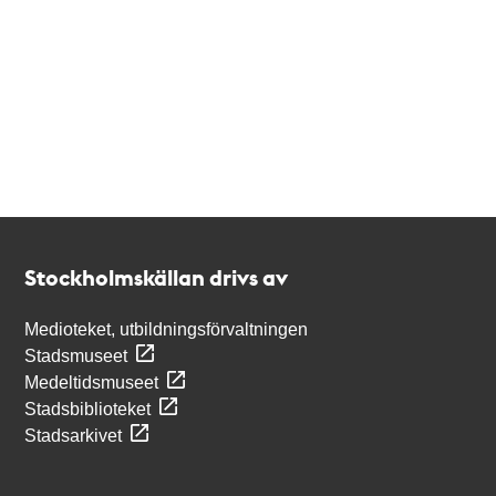
Kontakt
Stockholmskällan
Stockholmskällan drivs av
Medioteket, utbildningsförvaltningen
Stadsmuseet
Medeltidsmuseet
Stadsbiblioteket
Stadsarkivet