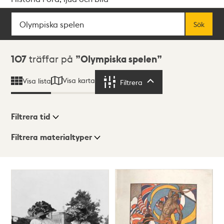
Sök
Fritextsök
Sök
Sökresultat
107
träffar på
Olympiska spelen
Visa karta
Visa lista
Filtrera
Filtrera
Filtrera tid
Filtrera materialtyper
Visningsläge
Totalt
107
träffar
Lista
Karta