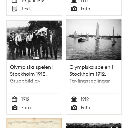
29 juni 1912
1912
Tid
Tid
Text
Foto
Typ
Typ
Olympiska spelen i
Olympiska spelen i
Stockholm 1912.
Stockholm 1912.
Gruppbild av
Tävlingsseglingar
skyttelag.
vid Nynäshamn.
1912
1912
Tid
Tid
Foto
Foto
Typ
Typ