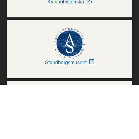
Kvinnohistoriska
Strindbergsmuseet
Thielska Galleriet