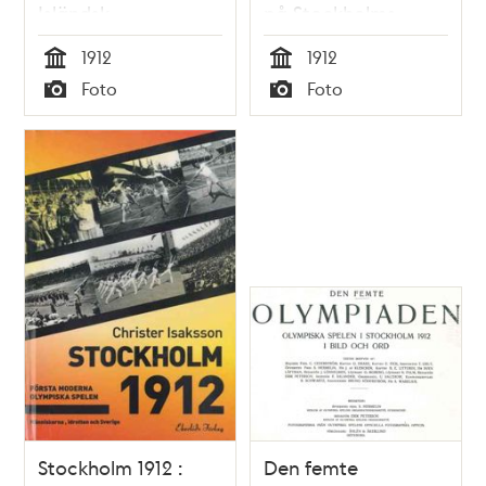
Isländsk
på Stockholms
Glimabrottning.
Stadion.
1912
1912
Tid
Tid
Foto
Foto
Typ
Typ
Stockholm 1912 :
Den femte