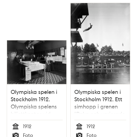
Olympiska spelen i
Olympiska spelen i
Stockholm 1912.
Stockholm 1912. Ett
Olympiska spelens
simhopp i grenen
biljettkontor vid
"Raka och varierade
Norrmalmstorg 4
hopp" vid den
1912
1912
med en modell över
olympiska
Tid
Tid
Foto
Foto
Stockholms Stadion.
Simstadion i