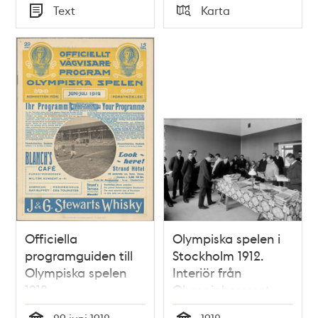
Tid
Tid
Text
Karta
Typ
Typ
Officiella
Olympiska spelen i
programguiden till
Stockholm 1912.
Olympiska spelen
Interiör från
1912
Olympiahemmet.