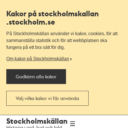
Kakor på stockholmskallan
.stockholm.se
På Stockholmskällan använder vi kakor, cookies, för att
sammanställa statistik och för att webbplatsen ska
fungera på ett bra sätt för dig.
Om kakor på Stockholmskällan
Godkänn alla kakor
Välj vilka kakor vi får använda
Till
Till
Stockholmskällan
navigationen
huvudinnehållet
Historia i ord, ljud och bild