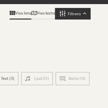
Visa karta
Visa lista
Filtrera
Filtrera
Text
(
3
)
Ljud
(
0
)
Karta
(
0
)