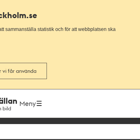
ockholm.se
tt sammanställa statistik och för att webbplatsen ska
or vi får använda
ällan
Meny
h bild