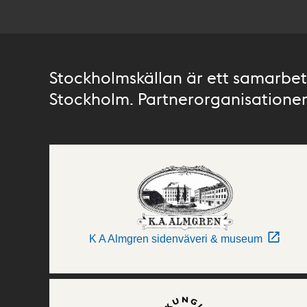
Stockholmskällan är ett samarbete
Stockholm. Partnerorganisationer 
K A Almgren sidenväveri & museum