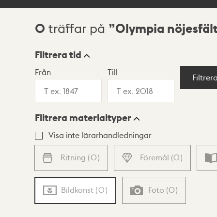
0
Olympia nöjesfäl
träffar på
Sökresultat
Filtrera tid
Från
Till
Visningsläge
Filtrer
Filtrera materialtyper
Lista
Karta
Visa inte lärarhandledningar
Ritning
(
0
)
Föremål
(
0
)
Bildkonst
(
0
)
Foto
(
0
)