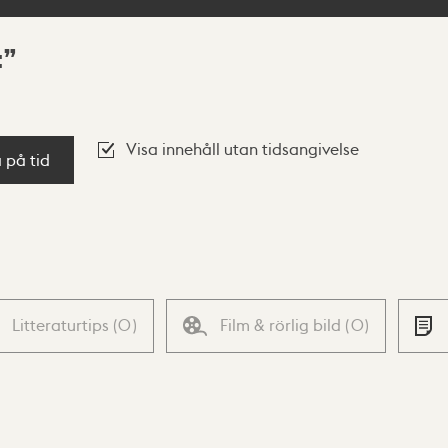
t
Visa innehåll utan tidsangivelse
a på tid
Litteraturtips
(
0
)
Film & rörlig bild
(
0
)