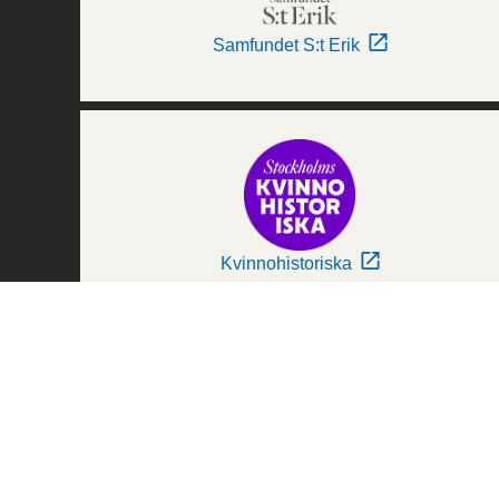
Samfundet S:t Erik
Kvinnohistoriska
Världskulturmuseerna