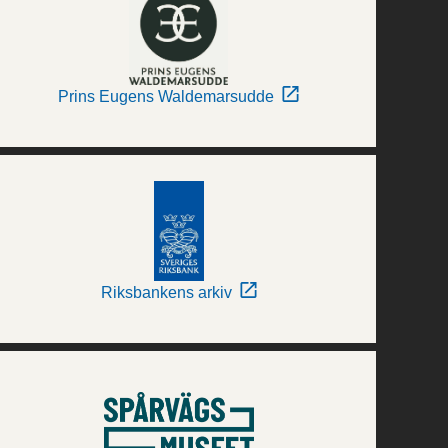
Prins Eugens Waldemarsudde
Riksbankens arkiv