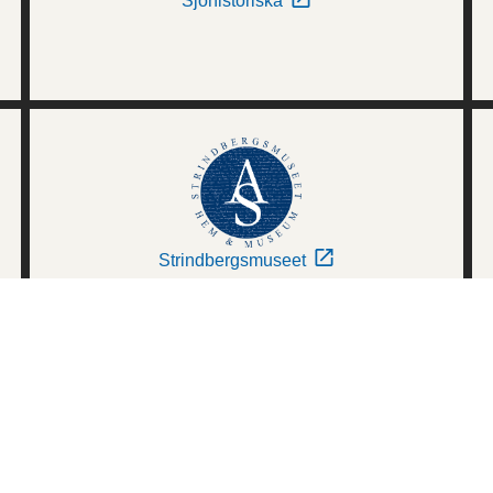
Sjöhistoriska
Strindbergsmuseet