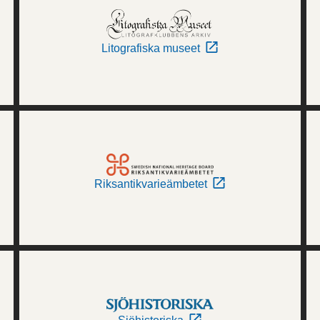
Litografiska museet
Riksantikvarieämbetet