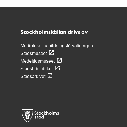
Kontakt
Stockholmskällan
Stockholmskällan drivs av
Medioteket, utbildningsförvaltningen
Stadsmuseet
Medeltidsmuseet
Stadsbiblioteket
Stadsarkivet