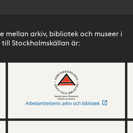
 mellan arkiv, bibliotek och museer i
till Stockholmskällan är:
Arbetarrörelsens arkiv och bibliotek