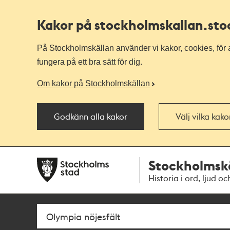
Kakor på stockholmskallan
.st
På Stockholmskällan använder vi kakor, cookies, för a
fungera på ett bra sätt för dig.
Om kakor på Stockholmskällan
Godkänn alla kakor
Välj vilka kak
Till
Till
Stockholmsk
navigationen
huvudinnehållet
Historia i ord, ljud oc
Sök
Fritextsök