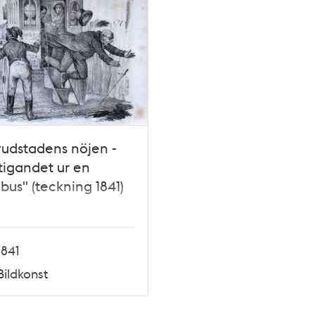
udstadens nöjen -
igandet ur en
us" (teckning 1841)
1841
Bildkonst