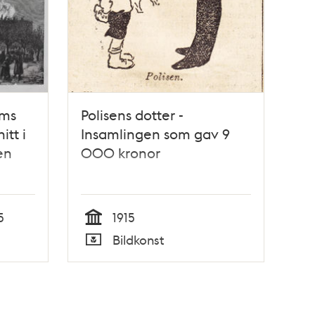
lms
Polisens dotter -
itt i
Insamlingen som gav 9
en
000 kronor
5
1915
Tid
Bildkonst
Typ