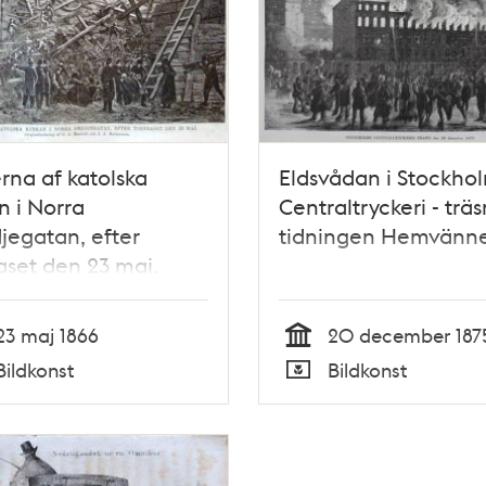
rna af katolska
Eldsvådan i Stockho
n i Norra
Centraltryckeri - träsn
egatan, efter
tidningen Hemvänn
aset den 23 maj.
afi i Ny Illustrerad
ng, nr 22 den 2 juni
23 maj 1866
20 december 187
Tid
Bildkonst
Bildkonst
Typ