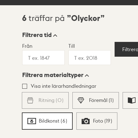
6
Olyckor
träffar på
Sökresultat
Filtrera tid
Från
Till
Visningsläge
Filtrer
Filtrera materialtyper
Lista
Karta
Visa inte lärarhandledningar
Ritning
(
0
)
Föremål
(
1
)
Bildkonst
(
6
)
Foto
(
19
)