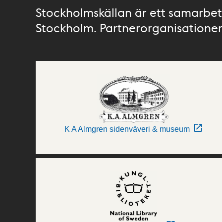
Stockholmskällan är ett samarbete
Stockholm. Partnerorganisationer 
K A Almgren sidenväveri & museum