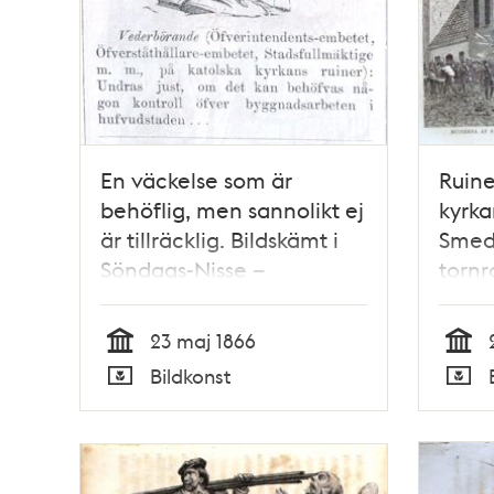
En väckelse som är
Ruine
behöflig, men sannolikt ej
kyrka
är tillräcklig. Bildskämt i
Smedj
Söndags-Nisse –
tornr
Illustreradt Veckoblad för
Litogr
Skämt, Humor och Satir,
Tidni
23 maj 1866
nr 22, den 3 juni 1866
1866
Tid
Tid
Bildkonst
Typ
Typ