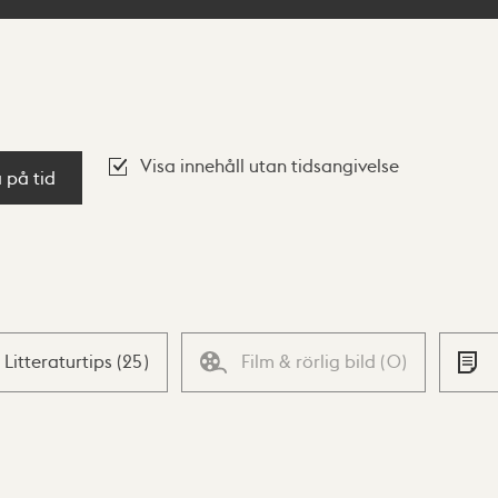
Visa innehåll utan tidsangivelse
a på tid
Litteraturtips
(
25
)
Film & rörlig bild
(
0
)