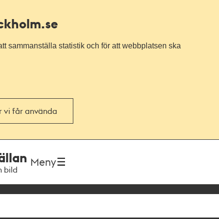
ockholm.se
tt sammanställa statistik och för att webbplatsen ska
or vi får använda
ällan
Meny
h bild