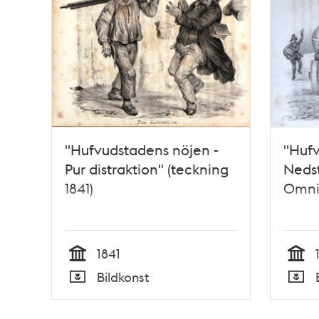
"Hufvudstadens nöjen -
"Hufv
Pur distraktion" (teckning
Nedst
1841)
Omnib
1841
Tid
Tid
Bildkonst
Typ
Typ