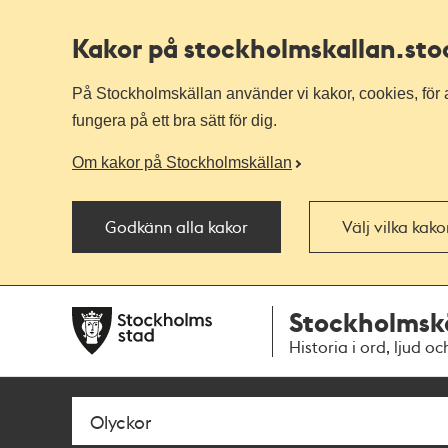
Kakor på stockholmskallan
.st
På Stockholmskällan använder vi kakor, cookies, för a
fungera på ett bra sätt för dig.
Om kakor på Stockholmskällan
Godkänn alla kakor
Välj vilka kak
Till
Till
Stockholmsk
navigationen
huvudinnehållet
Historia i ord, ljud oc
Sök
Fritextsök