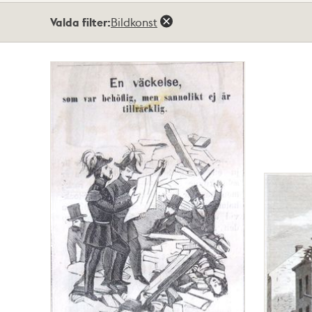
Totalt
Valda filter:
Bildkonst
6
träffar