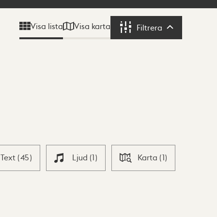
Visa karta
Visa lista
Filtrera
Filtrera
Text
(
45
)
Ljud
(
1
)
Karta
(
1
)