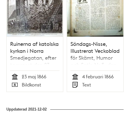
Ruinerna af katolska
Söndags-Nisse,
kyrkan i Norra
Illustrerat Veckoblad
Smedjegatan, efter
för Skämt, Humor
tornraset den 23
och Satir, Nr 5, den
maj. Litografi i Ny
4 februari 1866
23 maj 1866
4 februari 1866
Illustrerad Tidning,
Tid
Tid
Bildkonst
Text
nr 22 den 2 juni 1866
Typ
Typ
Uppdaterad
2021-12-02