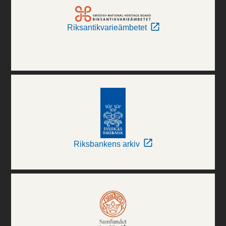
Riksantikvarieämbetet
Riksbankens arkiv