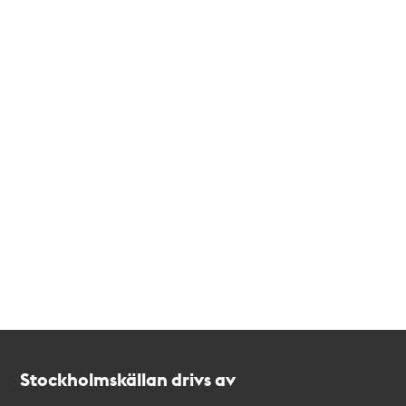
Kontakt
Stockholmskällan
Stockholmskällan drivs av