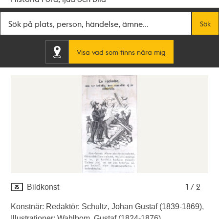
Fritextsök
Sök
Visa vad som finns nära mig
1
2
1
/ 2
Bildkonst
Konstnär: Redaktör: Schultz, Johan Gustaf (1839-1869),
Illustrationer: Wahlbom, Gustaf (1824-1876).