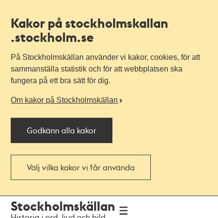
Kakor på stockholmskallan
.stockholm.se
På Stockholmskällan använder vi kakor, cookies, för att
sammanställa statistik och för att webbplatsen ska
fungera på ett bra sätt för dig.
Om kakor på Stockholmskällan
Godkänn alla kakor
Välj vilka kakor vi får använda
Till
Till
Stockholmskällan
navigationen
huvudinnehållet
Historia i ord, ljud och bild