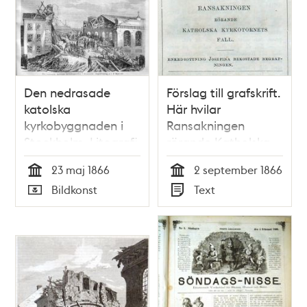
teman
Den nedrasade
Förslag till grafskrift.
katolska
Här hvilar
kyrkobyggnaden i
Ransakningen
Stockholm. Litografi
rörande Katholska
i Illustrerad Tidning,
kyrkotornets fall.
23 maj 1866
2 september 1866
nr 22 den 2 juni
Notis i <i>Söndags-
Tid
Tid
Bildkonst
Text
1866.
Nisse – Illustreradt
Typ
Typ
Veckoblad för
Skämt, Humor och
Satir</i>, nr 36, den
2 september 1866