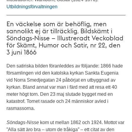
Utbildningsförvaltningen
En väckelse som är behöflig, men
sannolikt ej är tillräcklig. Bildskämt i
Söndags-Nisse – Illustreradt Veckoblad
för Skämt, Humor och Satir, nr 22, den
3 juni 1866
Den satiriska bilden föranleddes av följande: 1866 hade
församlingen vid den katolska kyrkan Sankta Eugenia
vid Norra Smedjegatan 24 påbörjat en utbyggnad av
kyrkan. Bland annat var man i färd med att resa ett 40
meter högt torn. Den 23 maj slutade bygget med en
katastrof. Tornet rasade och 24 människor avled i
rasmassorna.
Söndags-Nisse
kom ut mellan 1862 och 1924. Mottot var
”Alla sätt äro bra – utom de tråkiga” – ett citat av den