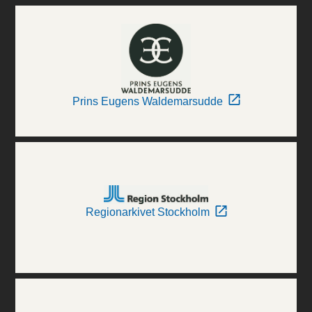
Prins Eugens Waldemarsudde
Regionarkivet Stockholm