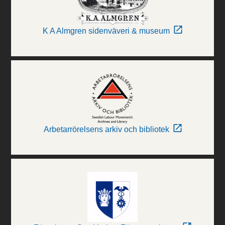
K A Almgren sidenväveri & museum
Arbetarrörelsens arkiv och bibliotek