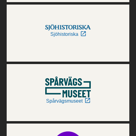
Sjöhistoriska
Spårvägsmuseet