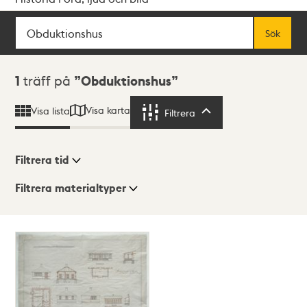
Sök
Fritextsök
Sök
Sökresultat
1
träff på
Obduktionshus
Visa karta
Visa lista
Filtrera
Filtrera
Filtrera tid
Filtrera materialtyper
Visningsläge
Totalt
1
träffar
Lista
Karta