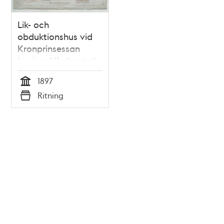
Lik- och
obduktionshus vid
Kronprinsessan
Lovisas Vårdanstalt
för sjuka barn -
1897
ritning 1897
Tid
Ritning
Typ