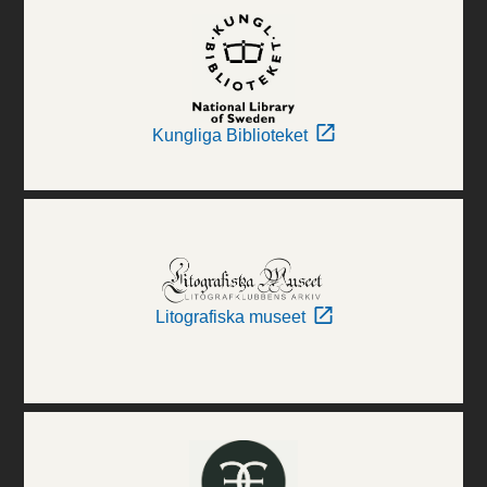
Kungliga Biblioteket
Litografiska museet