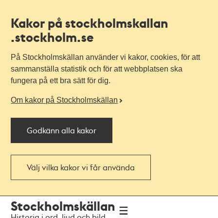
Kakor på stockholmskallan
.stockholm.se
På Stockholmskällan använder vi kakor, cookies, för att
sammanställa statistik och för att webbplatsen ska
fungera på ett bra sätt för dig.
Om kakor på Stockholmskällan
Godkänn alla kakor
Välj vilka kakor vi får använda
Till
Till
Stockholmskällan
navigationen
huvudinnehållet
Historia i ord, ljud och bild