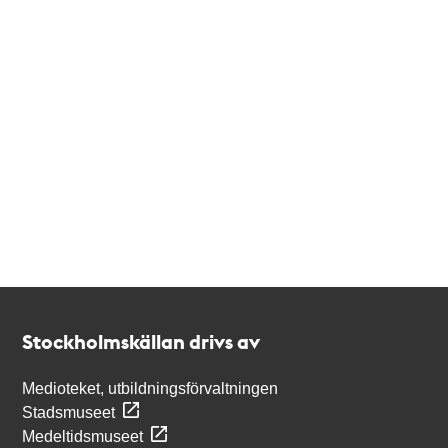
Kontakt
Stockholmskällan
Stockholmskällan drivs av
Medioteket, utbildningsförvaltningen
Stadsmuseet
Medeltidsmuseet