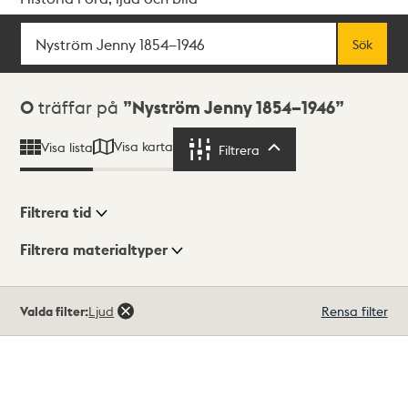
Sök
Fritextsök
Sök
Sökresultat
0
träffar på
Nyström Jenny 1854–1946
Visa karta
Visa lista
Filtrera
Filtrera
Filtrera tid
Filtrera materialtyper
Visningsläge
Totalt
Valda filter:
Ljud
Rensa filter
0
träffar
Lista
Karta