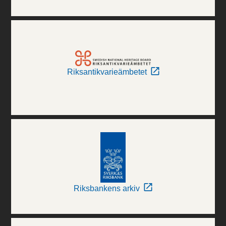
Riksantikvarieämbetet
Riksbankens arkiv