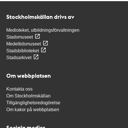
Kontakt
Stockholmskällan
Stockholmskällan drivs av
Medioteket, utbildningsförvaltningen
Stadsmuseet
Medeltidsmuseet
Stadsbiblioteket
Stadsarkivet
Om webbplatsen
Kontakta oss
Om Stockholmskällan
Tillgänglighetsredogörelse
Om kakor på webbplatsen
Sociala medier