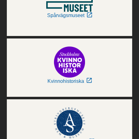
Spårvägsmuseet
Kvinnohistoriska