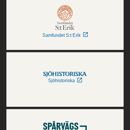
Samfundet S:t Erik
Sjöhistoriska