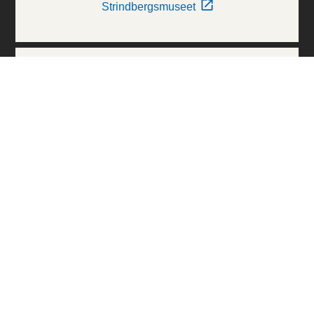
Strindbergsmuseet
Thielska Galleriet
Världskulturmuseerna