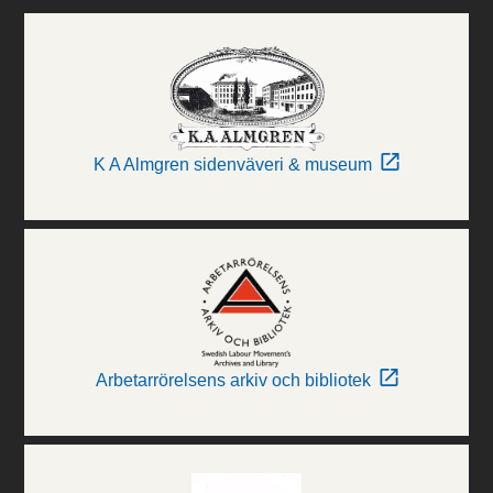
K A Almgren sidenväveri & museum
Arbetarrörelsens arkiv och bibliotek