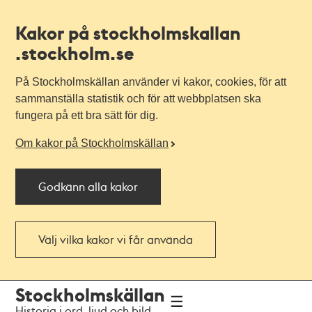
Kakor på stockholmskallan
.stockholm.se
På Stockholmskällan använder vi kakor, cookies, för att
sammanställa statistik och för att webbplatsen ska
fungera på ett bra sätt för dig.
Om kakor på Stockholmskällan
Godkänn alla kakor
Välj vilka kakor vi får använda
Till
Till
Stockholmskällan
navigationen
huvudinnehållet
Historia i ord, ljud och bild