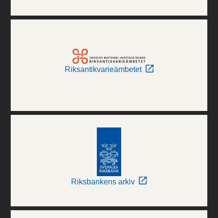
Riksantikvarieämbetet
Riksbankens arkiv