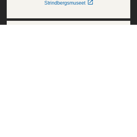
Strindbergsmuseet
Thielska Galleriet
Världskulturmuseerna