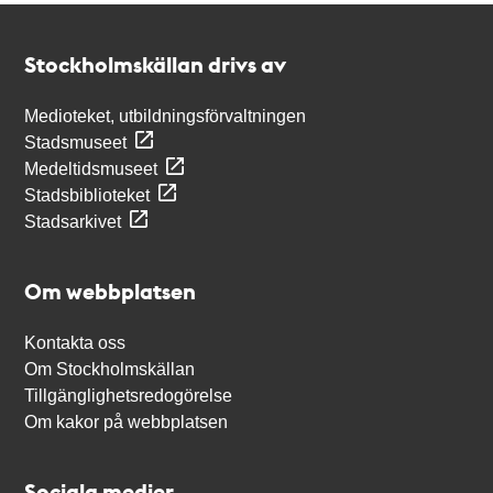
Kontakt
Stockholmskällan
Stockholmskällan drivs av
Medioteket, utbildningsförvaltningen
Stadsmuseet
Medeltidsmuseet
Stadsbiblioteket
Stadsarkivet
Om webbplatsen
Kontakta oss
Om Stockholmskällan
Tillgänglighetsredogörelse
Om kakor på webbplatsen
Sociala medier