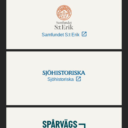
Samfundet S:t Erik
Sjöhistoriska