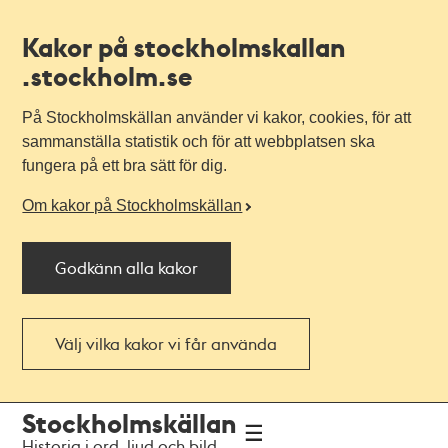
Kakor på stockholmskallan
.stockholm.se
På Stockholmskällan använder vi kakor, cookies, för att
sammanställa statistik och för att webbplatsen ska
fungera på ett bra sätt för dig.
Om kakor på Stockholmskällan
Godkänn alla kakor
Välj vilka kakor vi får använda
Till
Till
Stockholmskällan
navigationen
huvudinnehållet
Historia i ord, ljud och bild